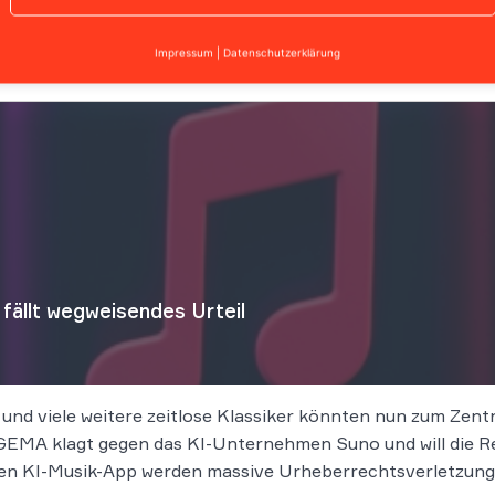
Impressum
|
Datenschutzerklärung
ällt wegweisendes Urteil
 und viele weitere zeitlose Klassiker könnten nun zum Zen
EMA klagt gegen das KI-Unternehmen Suno und will die Rec
n KI-Musik-App werden massive Urheberrechtsverletzung