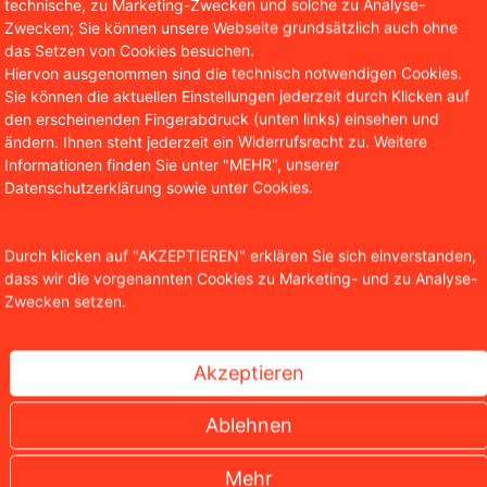
technische, zu Marketing-Zwecken und solche zu Analyse-
Zwecken; Sie können unsere Webseite grundsätzlich auch ohne
das Setzen von Cookies besuchen.
Hiervon ausgenommen sind die technisch notwendigen Cookies.
Sie können die aktuellen Einstellungen jederzeit durch Klicken auf
den erscheinenden Fingerabdruck (unten links) einsehen und
ändern. Ihnen steht jederzeit ein Widerrufsrecht zu. Weitere
Informationen finden Sie unter "MEHR", unserer
Datenschutzerklärung sowie unter Cookies.
Durch klicken auf "AKZEPTIEREN" erklären Sie sich einverstanden,
dass wir die vorgenannten Cookies zu Marketing- und zu Analyse-
igns: Wer besitzt die Rechte an künstlicher Kunst?
Zwecken setzen.
Akzeptieren
er nutzen immer häufiger künstliche Intelligenz, um Bildma
Ablehnen
 Midjourney, DALL-E oder Stable Diffusion in Sekundenschn
thmen in der Kreativbranche komplexe juristische Fragen au
Mehr