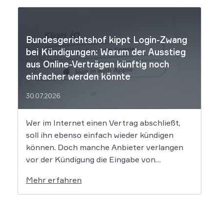
der Wegezeit ebnen. Wer künftig unterwegs
ist, könnte für […]
Bundesgerichtshof kippt Login-Zwang
bei Kündigungen: Warum der Ausstieg
aus Online-Verträgen künftig noch
einfacher werden könnte
30.07.2026
Wer im Internet einen Vertrag abschließt,
soll ihn ebenso einfach wieder kündigen
können. Doch manche Anbieter verlangen
vor der Kündigung die Eingabe von
Kundennummern, Passwörtern oder Login-
Mehr erfahren
Daten. Der Bundesgerichtshof prüft nun in
zwei Grundsatzverfahren, ob diese Praxis
gegen die gesetzlichen Vorgaben zum