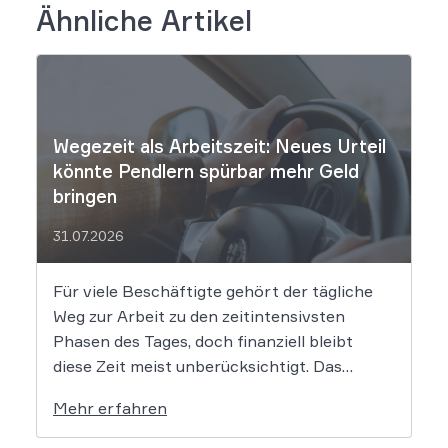
Ähnliche Artikel
Wegezeit als Arbeitszeit: Neues Urteil
könnte Pendlern spürbar mehr Geld
bringen
31.07.2026
Für viele Beschäftigte gehört der tägliche
Weg zur Arbeit zu den zeitintensivsten
Phasen des Tages, doch finanziell bleibt
diese Zeit meist unberücksichtigt. Das
EuGH-Urteil könnte nun jedoch Bewegung
Mehr erfahren
in die Debatte bringen und vielen
Arbeitnehmern den Weg zu einer Vergütung