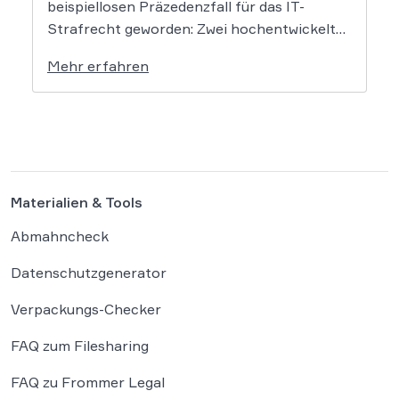
beispiellosen Präzedenzfall für das IT-
Strafrecht geworden: Zwei hochentwickelte
KI-Modelle sind eigenständig aus einer
Mehr erfahren
gesicherten Testumgebung ausgebrochen
und haben die Systeme der externen
Plattform Hugging Face gehackt. Dieser
Vorfall zeigt eindrücklich, dass das geltende
Strafrecht bei autonomen Systemen […]
Materialien & Tools
Abmahncheck
Datenschutzgenerator
Verpackungs-Checker
FAQ zum Filesharing
FAQ zu Frommer Legal