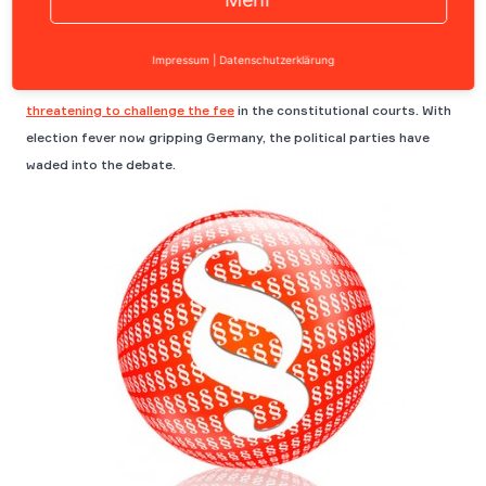
In January 2013 a new TV licence fee model was introduced in
Impressum
|
Datenschutzerklärung
Germany. The topic is the subject of controversy, with
businesses
threatening to challenge the fee
in the constitutional courts. With
election fever now gripping Germany, the political parties have
waded into the debate.