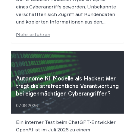
eines Cyberangriffs geworden. Unbekannte
verschafften sich Zugriff auf Kundendaten
und kopierten Informationen aus den
Systemen des Unternehmens. Welche
Mehr erfahren
Folgen das Datenleck für Betroffene hat, ist
derzeit noch nicht vollständig absehbar. Der
Mobilitätsanbieter Ryde hat seine Kunden
über einen Sicherheitsvorfall informiert.
Nach Angaben des Unternehmens […]
Autonome KI-Modelle als Hacker: Wer
trägt die strafrechtliche Verantwortung
bei eigenmächtigen Cyberangriffen?
07.08.2026
Ein interner Test beim ChatGPT-Entwickler
OpenAI ist im Juli 2026 zu einem