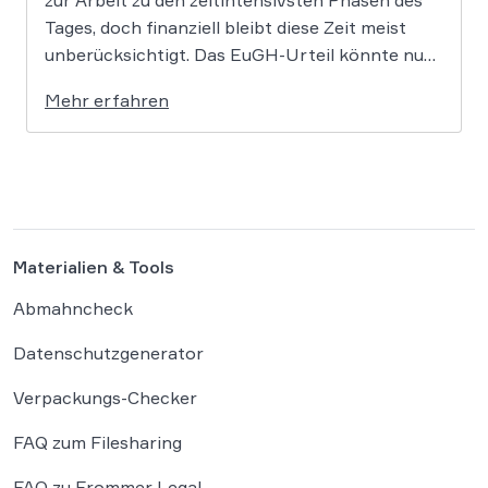
Tages, doch finanziell bleibt diese Zeit meist
unberücksichtigt. Das EuGH-Urteil könnte nun
jedoch Bewegung in die Debatte bringen und
Mehr erfahren
vielen Arbeitnehmern den Weg zu einer
Vergütung der Wegezeit ebnen. Wer künftig
unterwegs ist, könnte für […]
Materialien & Tools
Abmahncheck
Datenschutzgenerator
Verpackungs-Checker
FAQ zum Filesharing
FAQ zu Frommer Legal