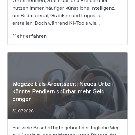
Unternehmen, Start-ups und Freiberufler
nutzen immer häufiger künstliche Intelligenz,
um Bildmaterial, Grafiken und Logos zu
erstellen. Doch während KI-Tools wie
Midjourney, DALL-E oder Stable Diffusion in
Mehr erfahren
Sekundenschnelle beeindruckende Ergebnisse
liefern, wirft der Einsatz von Algorithmen in der
Kreativbranche komplexe juristische Fragen
auf. Das Urheberrecht, das Markenrecht und
das Patentrecht […]
Wegezeit als Arbeitszeit: Neues Urteil
könnte Pendlern spürbar mehr Geld
bringen
31.07.2026
Für viele Beschäftigte gehört der tägliche Weg
zur Arbeit zu den zeitintensivsten Phasen des