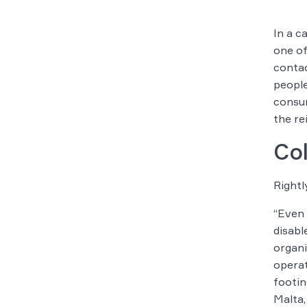
In a c
one of
contac
people
consum
the re
Col
Rightl
“Even 
disabl
organi
operat
footin
Malta,