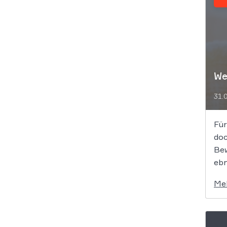
We
31.
Für
doc
Bew
ebn
Me