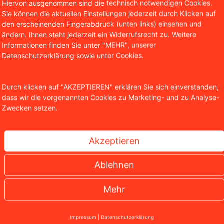
Hiervon ausgenommen sind die technisch notwendigen Cookies.
Autor & Partner WBS.LEGAL
Sie können die aktuellen Einstellungen jederzeit durch Klicken auf
den erscheinenden Fingerabdruck (unten links) einsehen und
Prof. Christian Solmecke ist Part
ändern. Ihnen steht jederzeit ein Widerrufsrecht zu. Weitere
insbesondere in den Bereichen des 
Informationen finden Sie unter "MEHR", unserer
Datenschutzerklärung sowie unter Cookies.
Internetrechts tätig. Darüber hinau
Fachveröffentlichungen in diesen B
Honorarprofessor an der CBS Inter
Durch klicken auf "AKZEPTIEREN" erklären Sie sich einverstanden,
dass wir die vorgenannten Cookies zu Marketing- und zu Analyse-
Zwecken setzen.
Akzeptieren
Ablehnen
nliche Artikel
Mehr
Impressum
|
Datenschutzerklärung