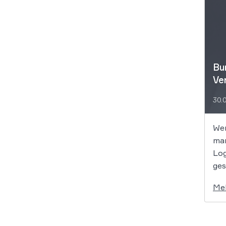
Bu
Ve
30.
Wer
man
Log
ges
Me