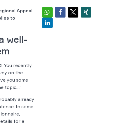
Regional Appeal
lies to
a well-
em
! You recently
vey on the
 give you some
e topic…”
robably already
entence. In some
tionnaire,
tails for a