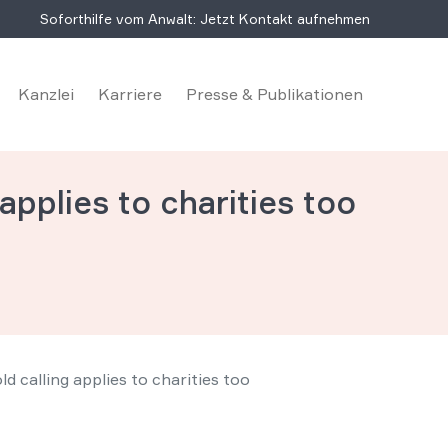
Soforthilfe vom Anwalt: Jetzt Kontakt aufnehmen
Kanzlei
Karriere
Presse & Publikationen
applies to charities too
ld calling applies to charities too