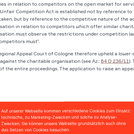
ties in relation to competitors on the open market for serv
 Unfair Competition Act is established not by reference to 
aken, but by reference to the competitive nature of the act
sation in relation to competitors which offer similar charit
sation must observe the restrictions under competition la
ompetitors must”.
gional Appeal Court of Cologne therefore upheld a lower-c
against the charitable organisation (see Az.:
84 O 236/11
).
of the entire proceedings. The application to raise an appe
Auf unserer Webseite kommen verschiedene Cookies zum Einsatz:
technische, zu Marketing-Zwecken und solche zu Analyse-
Zwecken; Sie können unsere Webseite grundsätzlich auch ohne
Prof. Christian Sol
das Setzen von Cookies besuchen.