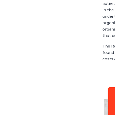
activi
in the
undert
organi
organi
that c
The Re
found 
costs 