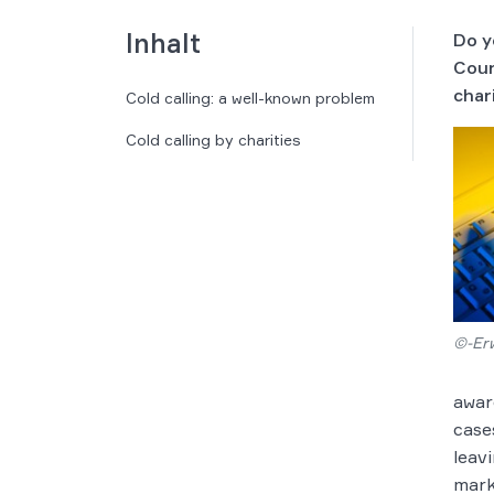
Inhalt
Do y
Cour
char
Cold calling: a well-known problem
Cold calling by charities
©-Erw
awar
case
leav
mark