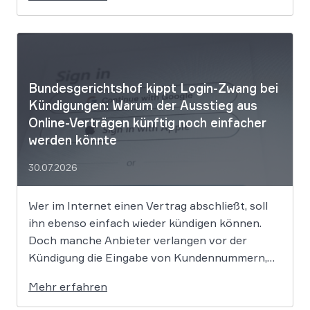
vielen Arbeitnehmern den Weg zu einer
Vergütung der Wegezeit ebnen. Wer künftig
unterwegs ist, könnte für […]
Bundesgerichtshof kippt Login-Zwang bei
Kündigungen: Warum der Ausstieg aus
Online-Verträgen künftig noch einfacher
werden könnte
30.07.2026
Wer im Internet einen Vertrag abschließt, soll
ihn ebenso einfach wieder kündigen können.
Doch manche Anbieter verlangen vor der
Kündigung die Eingabe von Kundennummern,
Passwörtern oder Login-Daten. Der
Mehr erfahren
Bundesgerichtshof prüft nun in zwei
Grundsatzverfahren, ob diese Praxis gegen die