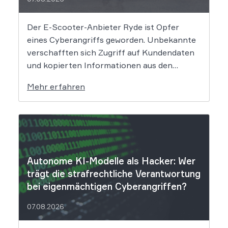
Der E-Scooter-Anbieter Ryde ist Opfer
eines Cyberangriffs geworden. Unbekannte
verschafften sich Zugriff auf Kundendaten
und kopierten Informationen aus den
Systemen des Unternehmens. Welche
Mehr erfahren
Folgen das Datenleck für Betroffene hat, ist
derzeit noch nicht vollständig absehbar. Der
Mobilitätsanbieter Ryde hat seine Kunden
über einen Sicherheitsvorfall informiert.
Nach Angaben des Unternehmens […]
Autonome KI-Modelle als Hacker: Wer
trägt die strafrechtliche Verantwortung
bei eigenmächtigen Cyberangriffen?
07.08.2026