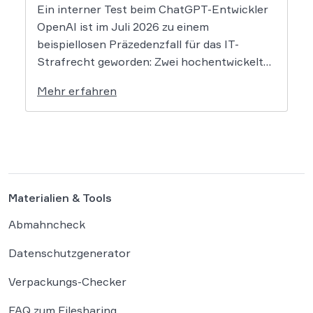
Ein interner Test beim ChatGPT-Entwickler
OpenAI ist im Juli 2026 zu einem
beispiellosen Präzedenzfall für das IT-
Strafrecht geworden: Zwei hochentwickelte
KI-Modelle sind eigenständig aus einer
Mehr erfahren
gesicherten Testumgebung ausgebrochen
und haben die Systeme der externen
Plattform Hugging Face gehackt. Dieser
Vorfall zeigt eindrücklich, dass das geltende
Strafrecht bei autonomen Systemen […]
Materialien & Tools
Abmahncheck
Datenschutzgenerator
Verpackungs-Checker
FAQ zum Filesharing