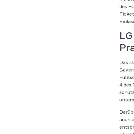
des FC
Ticket
Einlas
LG
Pr
Das LG
Bayern
Fußbal
4
des 
schütz
unters
Darübe
auch e
entspr