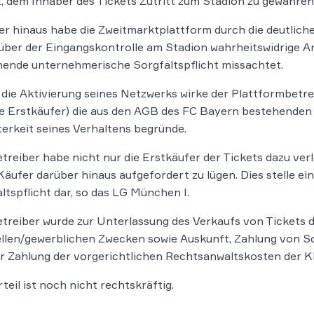
t, dem Inhaber des Tickets Zutritt zum Stadion zu gewähren
r hinaus habe die Zweitmarktplattform durch die deutlich
ber der Eingangskontrolle am Stadion wahrheitswidrige 
ende unternehmerische Sorgfaltspflicht missachtet.
die Aktivierung seines Netzwerks wirke der Plattformbetrei
die Erstkäufer) die aus den AGB des FC Bayern bestehenden
erkeit seines Verhaltens begründe.
treiber habe nicht nur die Erstkäufer der Tickets dazu ver
Käufer darüber hinaus aufgefordert zu lügen. Dies stelle e
ltspflicht dar, so das LG München I.
treiber wurde zur Unterlassung des Verkaufs von Tickets
llen/gewerblichen Zwecken sowie Auskunft, Zahlung von S
r Zahlung der vorgerichtlichen Rechtsanwaltskosten der Klä
teil ist noch nicht rechtskräftig.