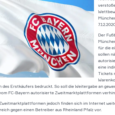
verstoße
Wettbew
München 
7.12.2020
Der Fußb
München 
für die 
sollen n
autorisi
eine ind
Tickets 
Warenko
des Erstkäufers bedruckt. So soll die Weitergabe an gewer
vom FC-Bayern autorisierte Zweitmarktplattformen verhind
Zweitmarktplattformen jedoch finden sich im Internet weit
reich gegen einen Betreiber aus Rheinland Pfalz vor.