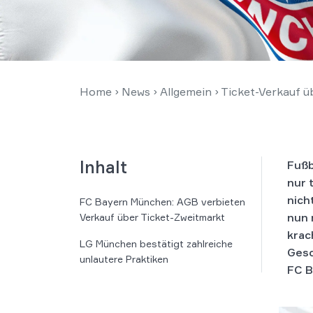
Home
›
News
›
Allgemein
›
Ticket-Verkauf ü
Inhalt
Fußb
nur 
nich
FC Bayern München: AGB verbieten
nun 
Verkauf über Ticket-Zweitmarkt
krac
LG München bestätigt zahlreiche
Gesc
unlautere Praktiken
FC B