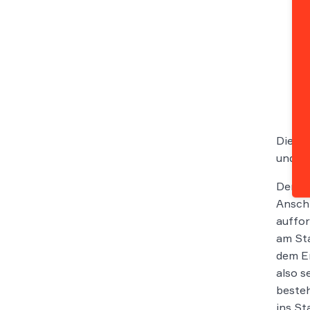
Die Ba
und d
Der Ba
Anschr
auffor
am Sta
dem Er
also s
besteh
ins St