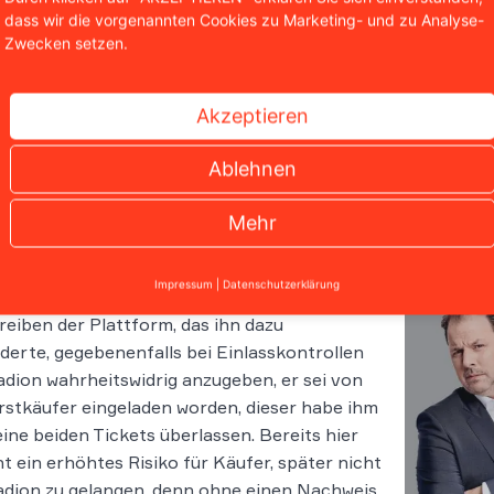
dass wir die vorgenannten Cookies zu Marketing- und zu Analyse-
Zwecken setzen.
Akzeptieren
Ablehnen
Mehr
yern-Tickets waren darüber hinaus mit einem individuell
em Namen des Erstkäufers bedruckt.
Impressum
|
Datenschutzerklärung
yern-Testkäufer erhielt mit den Tickets ein
eiben der Plattform, das ihn dazu
derte, gegebenenfalls bei Einlasskontrollen
dion wahrheitswidrig anzugeben, er sei von
stkäufer eingeladen worden, dieser habe ihm
eine beiden Tickets überlassen. Bereits hier
t ein erhöhtes Risiko für Käufer, später nicht
adion zu gelangen, denn ohne einen Nachweis