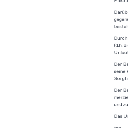
Pflich
Darübe
gegenü
besteh
Durch 
(d.h. 
Unlaut
Der Be
seine 
Sorgfa
Der Be
merzie
und zu
Das Ur
tsp