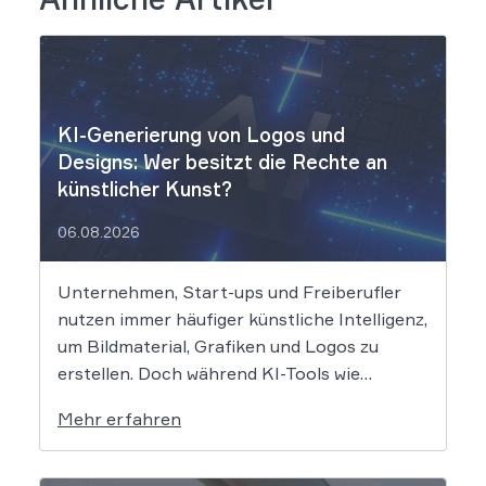
KI-Generierung von Logos und
Designs: Wer besitzt die Rechte an
künstlicher Kunst?
06.08.2026
Unternehmen, Start-ups und Freiberufler
nutzen immer häufiger künstliche Intelligenz,
um Bildmaterial, Grafiken und Logos zu
erstellen. Doch während KI-Tools wie
Midjourney, DALL-E oder Stable Diffusion in
Mehr erfahren
Sekundenschnelle beeindruckende
Ergebnisse liefern, wirft der Einsatz von
Algorithmen in der Kreativbranche