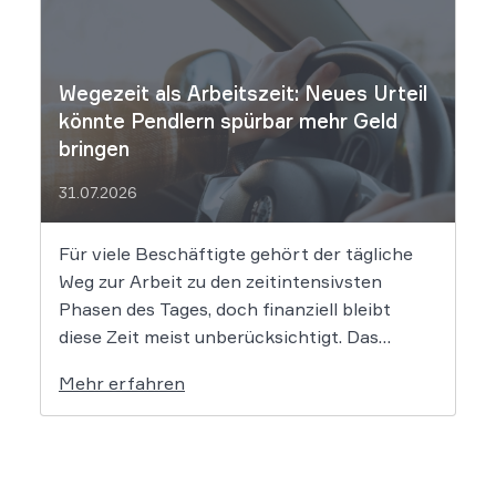
komplexe juristische Fragen auf. Das
Urheberrecht, das Markenrecht und das
Patentrecht […]
Wegezeit als Arbeitszeit: Neues Urteil
könnte Pendlern spürbar mehr Geld
bringen
31.07.2026
Für viele Beschäftigte gehört der tägliche
Weg zur Arbeit zu den zeitintensivsten
Phasen des Tages, doch finanziell bleibt
diese Zeit meist unberücksichtigt. Das
EuGH-Urteil könnte nun jedoch Bewegung
Mehr erfahren
in die Debatte bringen und vielen
Arbeitnehmern den Weg zu einer Vergütung
der Wegezeit ebnen. Wer künftig unterwegs
ist, könnte für […]