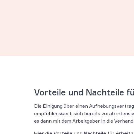
nhaltung hoher Hürden
glich wäre oder ein
waiges
Risiko einer
ndigungsschutzklage
mindert
werden soll.
Vorteile und Nachteile 
Die Einigung über einen Aufhebungsvertrag k
empfehlenswert, sich bereits vorab intens
es dann mit dem Arbeitgeber in die Verhandl
Hier die Vorteile und Nachteile für Arbeit