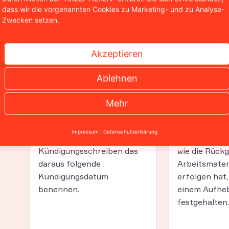
dass wir die vorgenannten Cookies zu Marketing- und zu Analyse-
entweder durch den
Kündigung
ke
Zwecken setzen.
Arbeitnehmer oder durch
ausgesproc
den Arbeitgeber
. Sie
Beendigung
e
verweist meist auf die
Arbeitsverhäl
Akzeptieren
Bestimmungen des
Stattdessen 
r
Arbeitsvertrages. Ist im
bilateral auf
Ablehnen
t
Arbeitsvertrag eine
Auflösung
. 
gegenseitige
wie etwa das
Mehr
Kündigungsfrist von
Beendigungs
n
beispielsweise einem Monat
Umgang mit r
Impressum
|
Datenschutzerklärung
em
genannt, sollte man im
Urlaubsansp
Kündigungsschreiben das
wie die Rück
daraus folgende
Arbeitsmateri
Kündigungsdatum
erfolgen hat,
benennen.
einem Aufhe
festgehalten.