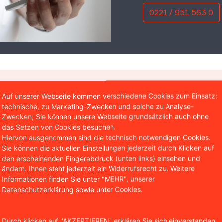
0221 / 951 563 0
Sie aus: Ich brauche Inform
Auf unserer Webseite kommen verschiedene Cookies zum Einsatz:
technische, zu Marketing-Zwecken und solche zu Analyse-
Zwecken; Sie können unsere Webseite grundsätzlich auch ohne
r
…
das Setzen von Cookies besuchen.
Hiervon ausgenommen sind die technisch notwendigen Cookies.
Sie können die aktuellen Einstellungen jederzeit durch Klicken auf
den erscheinenden Fingerabdruck (unten links) einsehen und
ändern. Ihnen steht jederzeit ein Widerrufsrecht zu. Weitere
Informationen finden Sie unter "MEHR", unserer
Kündigung
Aufhebung
Datenschutzerklärung sowie unter Cookies.
Eine
Kündigung
erfolgt – in
Eine
Aufheb
der Regel schriftlich –
ist im Gegens
Durch klicken auf "AKZEPTIEREN" erklären Sie sich einverstanden,