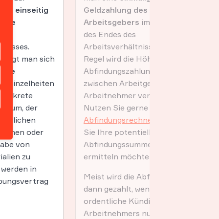
ine einseitig
Geldzahlung des
hene
Arbeitsgebers
im Rahmen
des
des Endes des
tnisses.
Arbeitsverhältnisses. In der
einigt man sich
Regel wird die Höhe der
 eine
Abfindungszahlung
Die Einzelheiten
zwischen Arbeitgeber und
 konkrete
Arbeitnehmer verhandelt.
datum, der
Nutzen Sie gerne unseren
estlichen
Abfindungsrechner
, wenn
rüchen oder
Sie Ihre potentielle
gabe von
Abfindungssumme
alien zu
ermitteln möchten.
 werden in
Meist wird die Abfindung
bungsvertrag
dann gezahlt, wenn eine
ordentliche Kündigung des
Arbeitnehmers nur unter