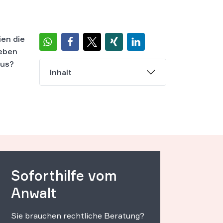
ien
die
geben
aus?
Inhalt
Soforthilfe vom
Anwalt
Sie brauchen rechtliche Beratung?