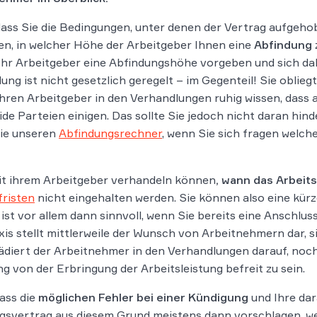
ass Sie die Bedingungen, unter denen der Vertrag aufgeho
en, in welcher Höhe der Arbeitgeber Ihnen eine
Abfindung
 Ihr Arbeitgeber eine Abfindungshöhe vorgeben und sich dab
ung ist nicht gesetzlich geregelt – im Gegenteil! Sie oblie
hren Arbeitgeber in den Verhandlungen ruhig wissen, dass
ide Parteien einigen. Das sollte Sie jedoch nicht daran hin
Sie unseren
Abfindungsrechner
, wenn Sie sich fragen welch
mit ihrem Arbeitgeber verhandeln können
, wann das Arbeits
risten
nicht eingehalten werden. Sie können also eine kürz
 ist vor allem dann sinnvoll, wenn Sie bereits eine Anschl
xis stellt mittlerweile der Wunsch von Arbeitnehmern dar, 
lädiert der Arbeitnehmer in den Verhandlungen darauf, noch 
g von der Erbringung der Arbeitsleistung befreit zu sein.
ass die
möglichen Fehler bei einer Kündigung
und Ihre dar
ngsvertrag aus diesem Grund meistens dann vorschlagen, we