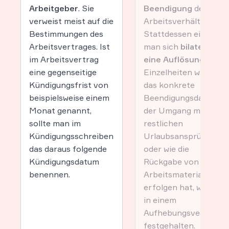
Arbeitgeber
. Sie
Beendigung
des
verweist meist auf die
Arbeitsverhältnisses.
Bestimmungen des
Stattdessen einigt
Arbeitsvertrages. Ist
man sich
bilateral auf
im Arbeitsvertrag
eine Auflösung
. Die
eine gegenseitige
Einzelheiten wie etwa
Kündigungsfrist von
das konkrete
beispielsweise einem
Beendigungsdatum,
Monat genannt,
der Umgang mit
sollte man im
restlichen
Kündigungsschreiben
Urlaubsansprüchen
das daraus folgende
oder wie die
Kündigungsdatum
Rückgabe von
benennen.
Arbeitsmaterialien zu
erfolgen hat, werden
in einem
Aufhebungsvertrag
festgehalten.