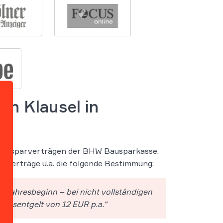
en Klausel in
n Bausparverträgen der BHW Bausparkasse.
rverträge u.a. die folgende Bestimmung:
 Jahresbeginn – bei nicht vollständigen
ahresentgelt von 12 EUR p.a.“