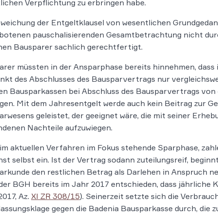
lichen Verpflichtung zu erbringen habe.
weichung der Entgeltklausel von wesentlichen Grundgedank
botenen pauschalisierenden Gesamtbetrachtung nicht durch
nen Bausparer sachlich gerechtfertigt.
rer müssten in der Ansparphase bereits hinnehmen, dass 
nkt des Abschlusses des Bausparvertrags nur vergleichswe
en Bausparkassen bei Abschluss des Bausparvertrags von
gen. Mit dem Jahresentgelt werde auch kein Beitrag zur Ge
rwesens geleistet, der geeignet wäre, die mit seiner Erhe
ndenen Nachteile aufzuwiegen.
 im aktuellen Verfahren im Fokus stehende Sparphase, zah
st selbst ein. Ist der Vertrag sodann zuteilungsreif, begin
rkunde den restlichen Betrag als Darlehen in Anspruch n
der BGH bereits im Jahr 2017 entschieden, dass jährliche K
2017, Az.
XI ZR 308/15
). Seinerzeit setzte sich die Verbrau
assungsklage gegen die Badenia Bausparkasse durch, die 