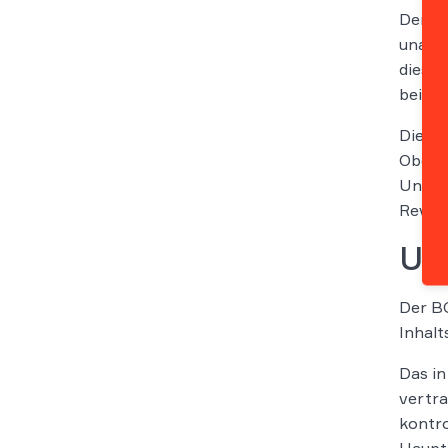
Der
v
unange
diese 
bei de
Die Vo
Oberla
Unter
Revisi
Urt
Der BG
Inhalt
Das in
vertra
kontro
Hauptl