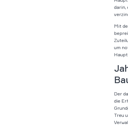
darin,
verzin
Mit d
beprei
Zuteil
um not
Hauptl
Jah
Ba
Der da
die Er
Grundg
Treu u
Verwal