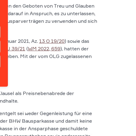
ntgegen den Geboten von Treu und Glauben
e darauf in Anspruch, es zu unterlassen,
in Bausparverträgen zu verwenden und sich
fen.
 Januar 2021, Az.
13 O 19/20
) sowie das
.
3 U 39/21
(
WM 2022, 659
), hatten der
gegeben. Mit der vom OLG zugelassenen
er.
lausel als Preisnebenabrede der
andhalte.
tgelt sei weder Gegenleistung für eine
g der BHW Bausparkasse und damit keine
rkasse in der Ansparphase geschuldete
das Bausparguthaben sowie andererseits