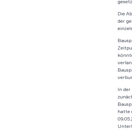
gesetz
Die Ab
der ge
einzel
Bauspa
Zeitpu
könnt
verlan
Bauspa
verbu
In der
zunäch
Bauspa
hatte 
09.05.
Unterl