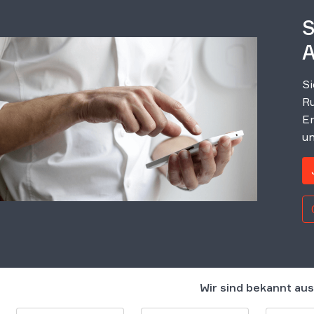
S
A
Si
Ru
Er
un
Wir sind bekannt aus