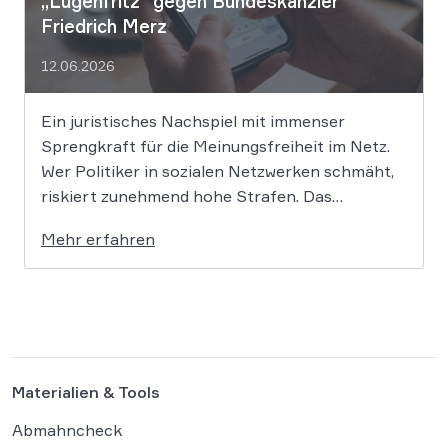
„Lügenfritz“ gegen Bundeskanzler
Friedrich Merz
12.06.2026
Ein juristisches Nachspiel mit immenser
Sprengkraft für die Meinungsfreiheit im Netz.
Wer Politiker in sozialen Netzwerken schmäht,
riskiert zunehmend hohe Strafen. Das
Amtsgericht Öhringen hat nun gegen einen
Mehr erfahren
Facebook-Nutzer eine empfindliche Geldstrafe
verhängt, weil dieser den Bundeskanzler als
„Lügenfritz“ bezeichnete. Der Fall wirft
grundlegende Fragen über die Grenzen der […]
Materialien & Tools
Abmahncheck