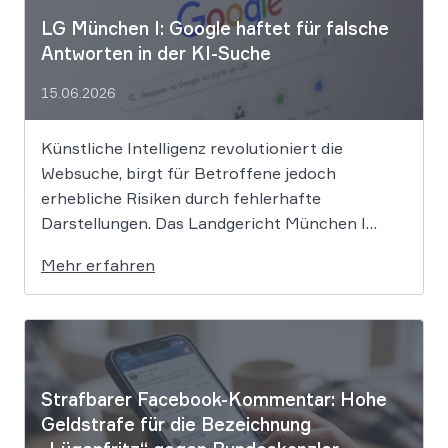
LG München I: Google haftet für falsche
Antworten in der KI-Suche
15.06.2026
Künstliche Intelligenz revolutioniert die
Websuche, birgt für Betroffene jedoch
erhebliche Risiken durch fehlerhafte
Darstellungen. Das Landgericht München I
setzt dem Tech-Giganten Google nun klare
Mehr erfahren
rechtliche Grenzen. Werden durch die
automatisierten KI-Zusammenfassungen
falsche Tatsachen verbreitet, greift die
unmittelbare Haftung des
Suchmaschinenbetreibers. Das Landgericht
München I (LG München I) hat in […]
Strafbarer Facebook-Kommentar: Hohe
Geldstrafe für die Bezeichnung