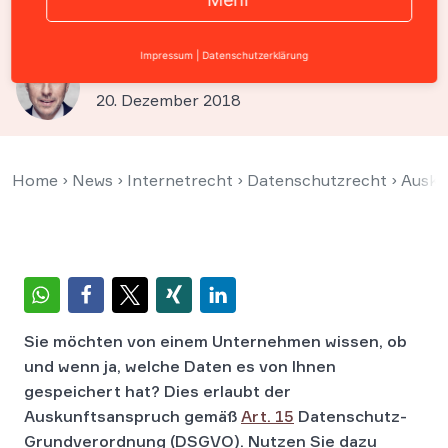
Sie unser Musterschreiben
Impressum
|
Datenschutzerklärung
Prof. Christian Solmecke
20. Dezember 2018
Home
›
News
›
Internetrecht
›
Datenschutzrecht
›
Ausku
Sie möchten von einem Unternehmen wissen, ob
und wenn ja, welche Daten es von Ihnen
gespeichert hat? Dies erlaubt der
Auskunftsanspruch gemäß
Art. 15
Datenschutz-
Grundverordnung (DSGVO). Nutzen Sie dazu