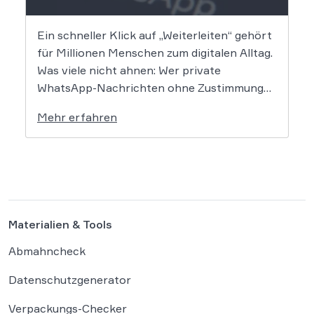
Ein schneller Klick auf „Weiterleiten“ gehört
für Millionen Menschen zum digitalen Alltag.
Was viele nicht ahnen: Wer private
WhatsApp-Nachrichten ohne Zustimmung
an Dritte weitergibt, bewegt sich juristisch
Mehr erfahren
auf extrem dünnem Eis. Der
Bundesgerichtshof befasst sich derzeit mit
der Frage, ob eine solche Weitergabe gegen
die europäische Datenschutz-
Grundverordnung verstößt und […]
Materialien & Tools
Abmahncheck
Datenschutzgenerator
Verpackungs-Checker