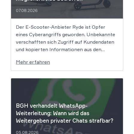
07.08.2026
Der E-Scooter-Anbieter Ryde ist Opfer
eines Cyberangriffs geworden. Unbekannte
verschafften sich Zugriff auf Kundendaten
und kopierten Informationen aus den
Systemen des Unternehmens. Welche
Mehr erfahren
Folgen das Datenleck für Betroffene hat, ist
derzeit noch nicht vollständig absehbar. Der
Mobilitätsanbieter Ryde hat seine Kunden
über einen Sicherheitsvorfall informiert.
Nach Angaben des Unternehmens […]
BGH verhandelt WhatsApp-
Weiterleitung: Wann wird das
Weitergeben privater Chats strafbar?
05.08.2026