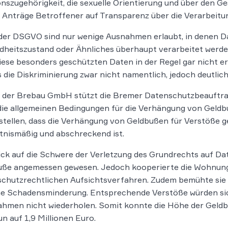
onszugehörigkeit, die sexuelle Orientierung und über den G
nträge Betroffener auf Transparenz über die Verarbeitun
er DSGVO sind nur wenige Ausnahmen erlaubt, in denen Da
heitszustand oder Ähnliches überhaupt verarbeitet werden 
iese besonders geschützten Daten in der Regel gar nicht e
 die Diskriminierung zwar nicht namentlich, jedoch deutlich
l der Brebau GmbH stützt die Bremer Datenschutzbeauftra
 die allgemeinen Bedingungen für die Verhängung von Geld
stellen, dass die Verhängung von Geldbußen für Verstöße g
tnismäßig und abschreckend ist.
ick auf die Schwere der Verletzung des Grundrechts auf Da
uße angemessen gewesen. Jedoch kooperierte die Wohnung
chutzrechtlichen Aufsichtsverfahren. Zudem bemühte sie 
ne Schadensminderung. Entsprechende Verstöße würden sic
men nicht wiederholen. Somit konnte die Höhe der Geldbuß
un auf 1,9 Millionen Euro.