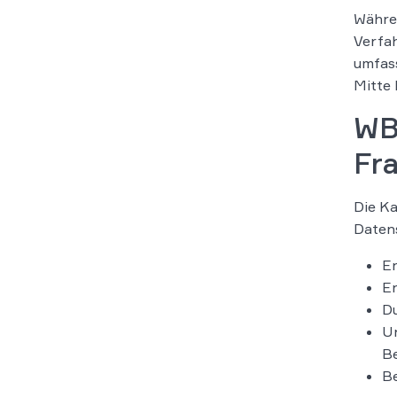
Währen
Verfah
umfas
Mitte 
WBS
Fr
Die K
Datens
Er
Er
Du
Un
Be
Be