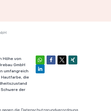
GmbH
in Höhe von
 Brebau GmbH
en umfangreich
 Hautfarbe, die
ndheitszustand
r Schwere der
e gegen die Datenschutzgrundverordnung