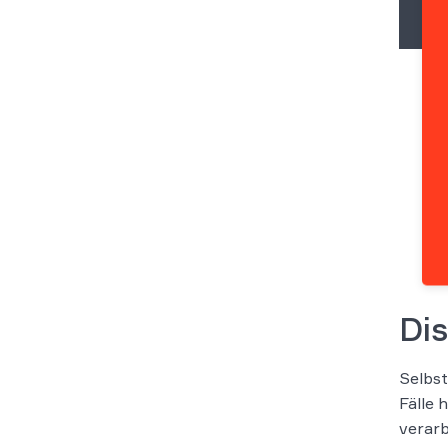
Di
Selbst
Fälle 
verarb