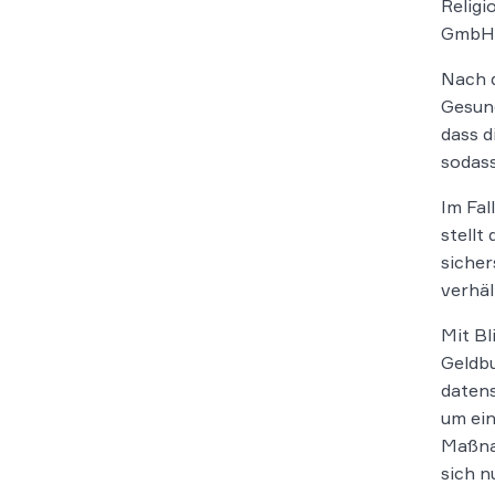
Religi
GmbH A
Nach d
Gesund
dass d
sodass
Im Fal
stellt
sicher
verhäl
Mit Bl
Geldb
datens
um ei
Maßnah
sich n