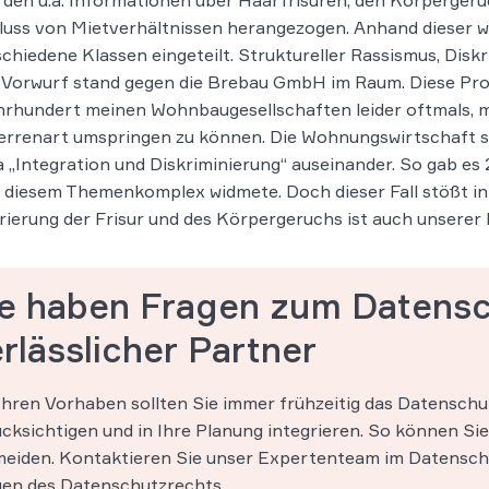
den u.a. Informationen über Haarfrisuren, den Körpergeru
uss von Mietverhältnissen herangezogen. Anhand dieser w
schiedene Klassen eingeteilt. Struktureller Rassismus, Dis
 Vorwurf stand gegen die Brebau GmbH im Raum. Diese Pro
hrhundert meinen Wohnbaugesellschaften leider oftmals, 
rrenart umspringen zu können. Die Wohnungswirtschaft se
„Integration und Diskriminierung“ auseinander. So gab es 
 diesem Themenkomplex widmete. Doch dieser Fall stößt in
rierung der Frisur und des Körpergeruchs ist auch unserer
ie haben Fragen zum Datensc
rlässlicher Partner
Ihren Vorhaben sollten Sie immer frühzeitig das Datensc
cksichtigen und in Ihre Planung integrieren. So können 
eiden. Kontaktieren Sie unser Expertenteam im Datenschut
en des Datenschutzrechts.