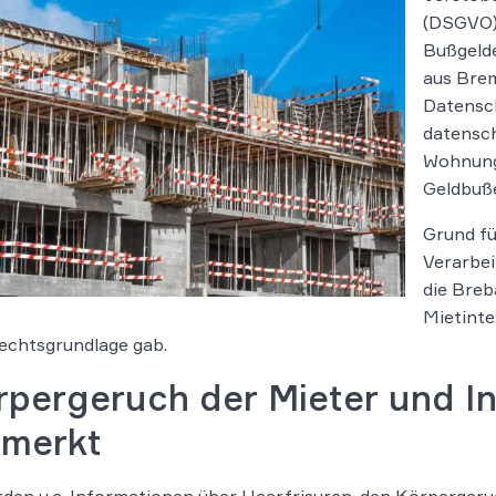
(DSGVO)
Bußgelde
aus Brem
Datensch
datensch
Wohnung
Geldbuße
Grund fü
Verarbe
die Bre
Mietinte
echtsgrundlage gab.
rpergeruch der Mieter und I
rmerkt