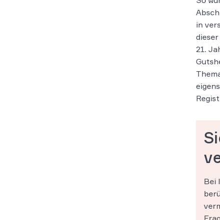
So wur
Abschl
in ver
dieser
21. Ja
Gutshe
Thema 
eigens
Regist
S
ve
Bei 
berü
verm
Frag