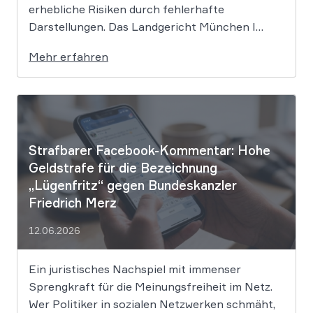
erhebliche Risiken durch fehlerhafte
Darstellungen. Das Landgericht München I
setzt dem Tech-Giganten Google nun klare
Mehr erfahren
rechtliche Grenzen. Werden durch die
automatisierten KI-Zusammenfassungen
falsche Tatsachen verbreitet, greift die
unmittelbare Haftung des
Suchmaschinenbetreibers. Das Landgericht
München I (LG München I) hat in […]
Strafbarer Facebook-Kommentar: Hohe
Geldstrafe für die Bezeichnung
„Lügenfritz“ gegen Bundeskanzler
Friedrich Merz
12.06.2026
Ein juristisches Nachspiel mit immenser
Sprengkraft für die Meinungsfreiheit im Netz.
Wer Politiker in sozialen Netzwerken schmäht,