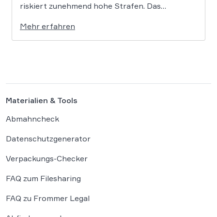
riskiert zunehmend hohe Strafen. Das
Amtsgericht Öhringen hat nun gegen einen
Mehr erfahren
Facebook-Nutzer eine empfindliche Geldstrafe
verhängt, weil dieser den Bundeskanzler als
„Lügenfritz“ bezeichnete. Der Fall wirft
grundlegende Fragen über die Grenzen der […]
Materialien & Tools
Abmahncheck
Datenschutzgenerator
Verpackungs-Checker
FAQ zum Filesharing
FAQ zu Frommer Legal