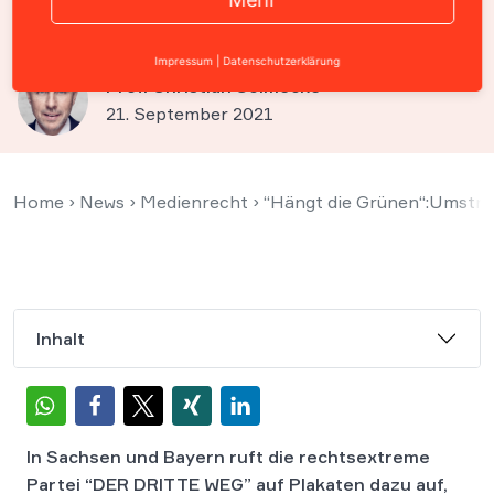
müssen abgehängt werden
Impressum
|
Datenschutzerklärung
Prof. Christian Solmecke
21. September 2021
Home
›
News
›
Medienrecht
›
“Hängt die Grünen“:Umstri
Inhalt
In Sachsen und Bayern ruft die rechtsextreme
Partei “DER DRITTE WEG” auf Plakaten dazu auf,