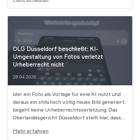
die Rechte ihrer Mitglieder verteidigen. Dem
Unternehmen hinter der populären KI-Musik-
App werden massive
Urheberrechtsverletzungen vorgeworfen. Die
entscheidende Frage lautet: Durfte Suno […]
OLG Düsseldorf beschließt: KI-
Umgestaltung von Fotos verletzt
Urheberrecht nicht
28.04.2026
Wer ein Foto als Vorlage für eine KI nutzt und
daraus ein stilistisch völlig neues Bild generiert,
begeht keine Urheberrechtsverletzung. Das
Oberlandesgericht Düsseldorf stellt klar, dass
bloße Bildmotive nicht geschützt sind und eine
Mehr erfahren
KI-gestützte Umgestaltung zulässig ist, solange