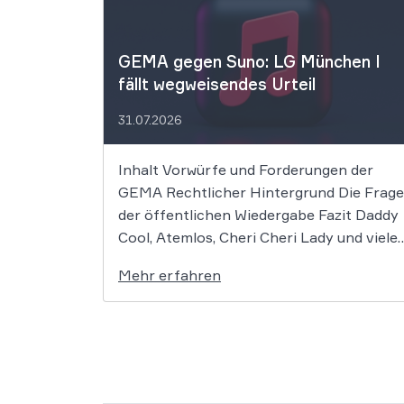
GEMA gegen Suno: LG München I
fällt wegweisendes Urteil
31.07.2026
Inhalt Vorwürfe und Forderungen der
GEMA Rechtlicher Hintergrund Die Frage
der öffentlichen Wiedergabe Fazit Daddy
Cool, Atemlos, Cheri Cheri Lady und viele
weitere zeitlose Klassiker könnten nun
Mehr erfahren
zum Zentrum eines bedeutenden
Urheberrechtsprozesses werden. Die
GEMA klagt gegen das KI-Unternehmen
Suno und will die Rechte ihrer Mitglieder
verteidigen. Dem Unternehmen […]