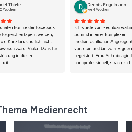
niel Thiele
Dennis Engelmann
 2 Wochen
vor 4 Wochen
onaten konnte der Facebook
Ich wurde von Rechtsanwälti
rfolgreich entsperrt werden,
Schmid in einer komplexen
die Kanzlei sicherlich nicht
medienrechtlichen Angelegenh
ewesen wäre. Vielen Dank für
vertreten und bin vom Ergebni
stützung in dieser
begeistert. Frau Schmid agiert
heit.
hochprofessionell, strategisch 
und behält auch in stressigen 
die absolute Ruhe und Übersi
ihrer erstklassigen Arbeit kon
existenzbedrohende Forderun
Gegenseite komplett abgewehr
fantastisches Ergebnis erzielt
 Thema Medienrecht
Wer eine Kanzlei sucht, die
Mandanteninteressen konseque
und auf höchstem Niveau vertrit