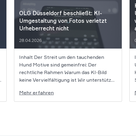
WBS LEGAL genau richtig. Vi
für die großartige Unterstützu
OLG Düsseldorf beschließt: KI-
Umgestaltung von Fotos verletzt
Urheberrecht nicht
28.04.2026
Inhalt Der Streit um den tauchenden
Hund Motive sind gemeinfrei: Der
rechtliche Rahmen Warum das KI-Bild
keine Vervielfältigung ist Wir unterstützen
Sie bei Fragen zum KI-Recht und
Mehr erfahren
Urheberrecht Wer ein Foto als Vorlage für
eine KI nutzt und daraus ein stilistisch
völlig neues Bild generiert, begeht keine
Urheberrechtsverletzung. Das […]