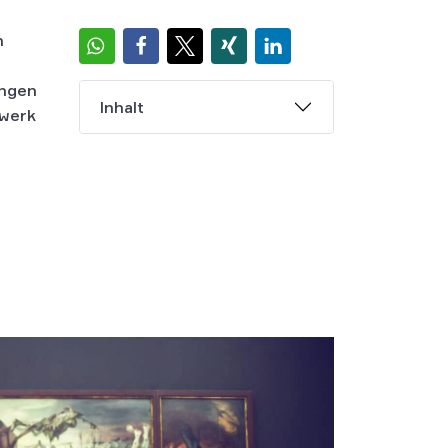
n
ungen
Inhalt
twerk