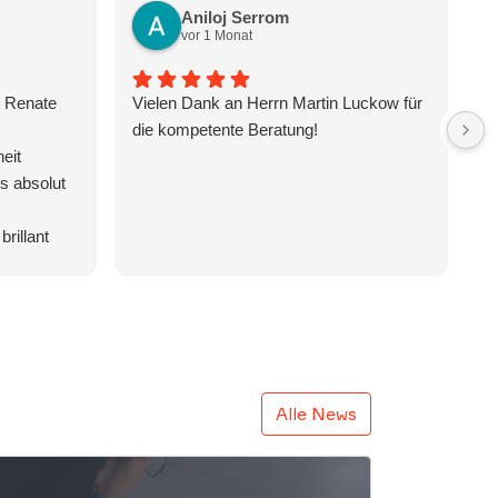
Aniloj Serrom
vor 1 Monat
n Renate
Vielen Dank an Herrn Martin Luckow für
H
die kompetente Beratung!
th
eit
im
s absolut
ex
fr
brillant
le
Situationen
in
cht. Dank
a
nten
co
gen der
So
t und ein
c
 werden.
st
Alle News
th
nt, loyal
do
t, ist bei
ha