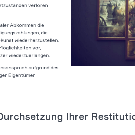
ktzuständen verloren
naler Abkommen die
igungszahlungen, die
kunst wiederherzustellen.
Möglichkeiten vor,
er wiederzuerlangen.
tionsanspruch aufgrund des
iger Eigentümer
Durchsetzung Ihrer Restitut