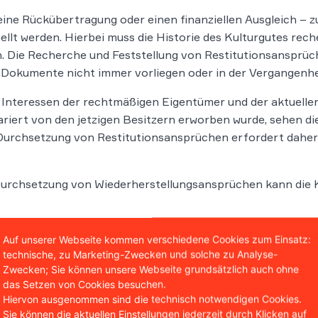
eine Rückübertragung oder einen finanziellen Ausgleich – z
ellt werden. Hierbei muss die Historie des Kulturgutes rec
. Die Recherche und Feststellung von Restitutionsansprüc
 Dokumente nicht immer vorliegen oder in der Vergangenhe
e Interessen der rechtmäßigen Eigentümer und der aktuellen
lariert von den jetzigen Besitzern erworben wurde, sehen d
Durchsetzung von Restitutionsansprüchen erfordert daher 
Durchsetzung von Wiederherstellungsansprüchen kann die 
steht Ihnen gerne Rede und Antwort für Ihre Fragen.
Auf unserer Webseite kommen verschiedene Cookies zum Einsatz:
technische, zu Marketing-Zwecken und solche zu Analyse-
tung bundesweit)
an.
Zwecken; Sie können unsere Webseite grundsätzlich auch ohne
das Setzen von Cookies besuchen.
Hiervon ausgenommen sind die technisch notwendigen Cookies.
Sie können die aktuellen Einstellungen jederzeit durch Klicken auf