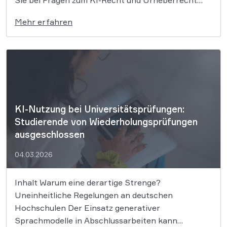
Sie bei Fragen zum KI-Recht und Urheberrecht
Wer ein Foto als Vorlage für eine KI nutzt und
Mehr erfahren
daraus ein stilistisch völlig neues Bild generiert,
begeht keine Urheberrechtsverletzung. Das […]
KI-Nutzung bei Universitätsprüfungen:
Studierende von Wiederholungsprüfungen
ausgeschlossen
04.03.2026
Inhalt Warum eine derartige Strenge?
Uneinheitliche Regelungen an deutschen
Hochschulen Der Einsatz generativer
Sprachmodelle in Abschlussarbeiten kann