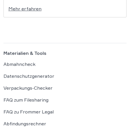
weitreichende Konsequenzen haben, die über ein
Mehr erfahren
bloßes Nichtbestehen hinausgehen. So bestätigte
das VG Kassel am 25.02.2026 den Ausschluss
zweier Studierender, nachdem der Einsatz
künstlicher Intelligenz in ihren Prüfungsleistungen
festgestellt worden war (Az. […]
Materialien & Tools
Abmahncheck
Datenschutzgenerator
Verpackungs-Checker
FAQ zum Filesharing
FAQ zu Frommer Legal
Abfindungsrechner