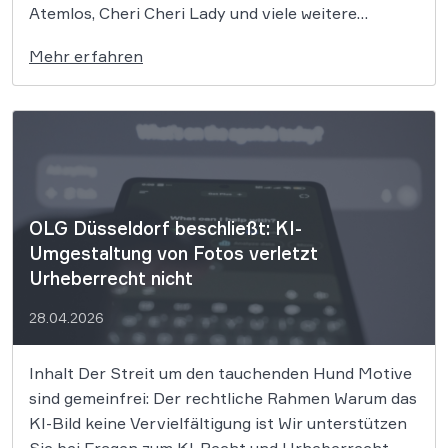
Atemlos, Cheri Cheri Lady und viele weitere
zeitlose Klassiker könnten nun zum Zentrum eines
Mehr erfahren
bedeutenden Urheberrechtsprozesses werden. Die
GEMA klagt gegen das KI-Unternehmen Suno und
will die Rechte ihrer Mitglieder verteidigen. Dem
Unternehmen […]
OLG Düsseldorf beschließt: KI-
Umgestaltung von Fotos verletzt
Urheberrecht nicht
28.04.2026
Inhalt Der Streit um den tauchenden Hund Motive
sind gemeinfrei: Der rechtliche Rahmen Warum das
KI-Bild keine Vervielfältigung ist Wir unterstützen