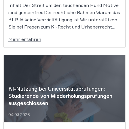
Inhalt Der Streit um den tauchenden Hund Motive
sind gemeinfrei: Der rechtliche Rahmen Warum das
KI-Bild keine Vervielfältigung ist Wir unterstützen
Sie bei Fragen zum KI-Recht und Urheberrecht
Wer ein Foto als Vorlage für eine KI nutzt und
Mehr erfahren
daraus ein stilistisch völlig neues Bild generiert,
begeht keine Urheberrechtsverletzung. Das […]
KI-Nutzung bei Universitätsprüfungen:
Studierende von Wiederholungsprüfungen
ausgeschlossen
04.03.2026