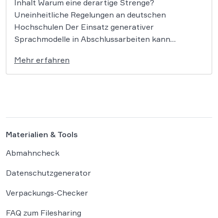
Inhalt Warum eine derartige Strenge?
Uneinheitliche Regelungen an deutschen
Hochschulen Der Einsatz generativer
Sprachmodelle in Abschlussarbeiten kann
weitreichende Konsequenzen haben, die über ein
Mehr erfahren
bloßes Nichtbestehen hinausgehen. So bestätigte
das VG Kassel am 25.02.2026 den Ausschluss
zweier Studierender, nachdem der Einsatz
künstlicher Intelligenz in ihren Prüfungsleistungen
festgestellt worden war (Az. […]
Materialien & Tools
Abmahncheck
Datenschutzgenerator
Verpackungs-Checker
FAQ zum Filesharing