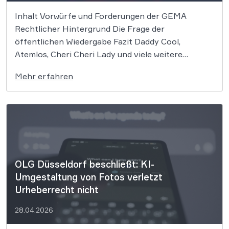
Inhalt Vorwürfe und Forderungen der GEMA
Rechtlicher Hintergrund Die Frage der
öffentlichen Wiedergabe Fazit Daddy Cool,
Atemlos, Cheri Cheri Lady und viele weitere
zeitlose Klassiker könnten nun zum Zentrum eines
Mehr erfahren
bedeutenden Urheberrechtsprozesses werden. Die
GEMA klagt gegen das KI-Unternehmen Suno und
will die Rechte ihrer Mitglieder verteidigen. Dem
Unternehmen […]
OLG Düsseldorf beschließt: KI-
Umgestaltung von Fotos verletzt
Urheberrecht nicht
28.04.2026