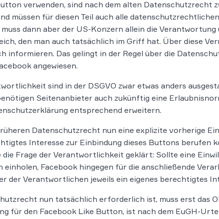
Button verwenden, sind nach dem alten Datenschutzrecht z
 müssen für diesen Teil auch alle datenschutzrechtlichen P
 muss dann aber der US-Konzern allein die Verantwortung
ereich, den man auch tatsächlich im Griff hat. Über diese
h informieren. Das gelingt in der Regel über die Datenschut
Facebook angewiesen.
tlichkeit sind in der DSGVO zwar etwas anders ausgestalte
 benötigen Seitenanbieter auch zukünftig eine Erlaubnisn
enschutzerklärung entsprechend erweitern.
rüheren Datenschutzrecht nun eine explizite vorherige Ein
chtigtes Interesse zur Einbindung dieses Buttons berufen 
 die Frage der Verantwortlichkeit geklärt: Sollte eine Einwi
h einholen, Facebook hingegen für die anschließende Verarb
r der Verantwortlichen jeweils ein eigenes berechtigtes I
zrecht nun tatsächlich erforderlich ist, muss erst das O
ung für den Facebook Like Button, ist nach dem EuGH-Urteil