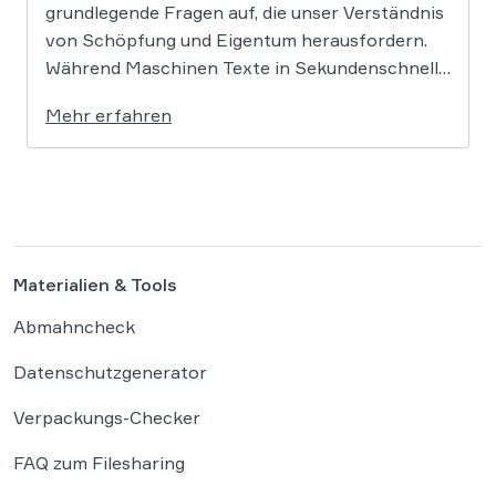
grundlegende Fragen auf, die unser Verständnis
von Schöpfung und Eigentum herausfordern.
Während Maschinen Texte in Sekundenschnelle
produzieren, ringt die Rechtswissenschaft um
Mehr erfahren
die Antwort, ob und wie diese Werke geschützt
sind: Ein Problem, das längst nicht nur Juristen,
sondern alle Autoren und Kreativen betrifft. […]
Materialien & Tools
Abmahncheck
Datenschutzgenerator
Verpackungs-Checker
FAQ zum Filesharing