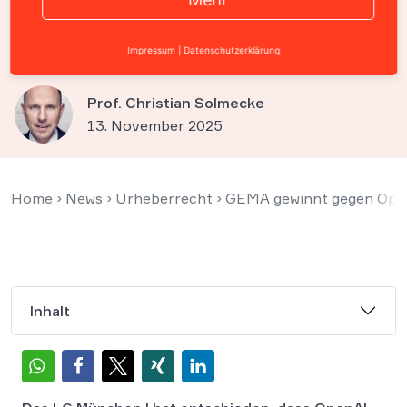
Urheberrechte von
Songwritern
Impressum
|
Datenschutzerklärung
Prof. Christian Solmecke
13. November 2025
Home
›
News
›
Urheberrecht
›
GEMA gewinnt gegen Open
Inhalt