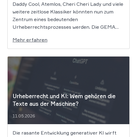
Daddy Cool, Atemlos, Cheri Cheri Lady und viele
weitere zeitlose Klassiker könnten nun zum
Zentrum eines bedeutenden
Urheberrechtsprozesses werden. Die GEMA
klagt gegen das KI-Unternehmen Suno und will
Mehr erfahren
die Rechte ihrer Mitglieder verteidigen. Dem
Unternehmen hinter der populären KI-Musik-
App werden massive
Urheberrechtsverletzungen vorgeworfen. Die
entscheidende Frage lautet: Durfte Suno […]
Urheberrecht und KI: Wem gehören die
Texte aus der Maschine?
11.05.2026
Die rasante Entwicklung generativer KI wirft