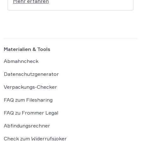
Mehr erfahren
die Antwort, ob und wie diese Werke geschützt
sind: Ein Problem, das längst nicht nur Juristen,
sondern alle Autoren und Kreativen betrifft. […]
Materialien & Tools
Abmahncheck
Datenschutzgenerator
Verpackungs-Checker
FAQ zum Filesharing
FAQ zu Frommer Legal
Abfindungsrechner
Check zum Widerrufsjoker