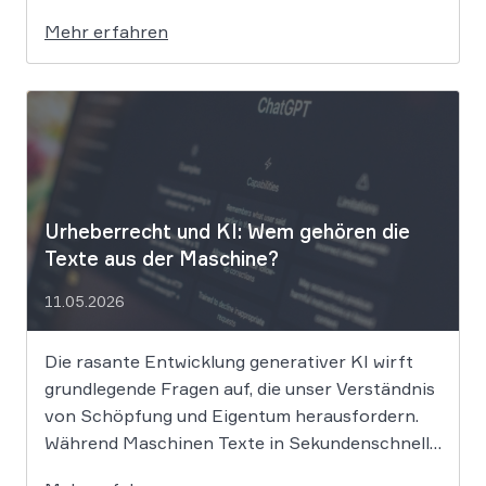
klagt gegen das KI-Unternehmen Suno und will
Mehr erfahren
die Rechte ihrer Mitglieder verteidigen. Dem
Unternehmen hinter der populären KI-Musik-
App werden massive
Urheberrechtsverletzungen vorgeworfen. Die
entscheidende Frage lautet: Durfte Suno […]
Urheberrecht und KI: Wem gehören die
Texte aus der Maschine?
11.05.2026
Die rasante Entwicklung generativer KI wirft
grundlegende Fragen auf, die unser Verständnis
von Schöpfung und Eigentum herausfordern.
Während Maschinen Texte in Sekundenschnelle
produzieren, ringt die Rechtswissenschaft um