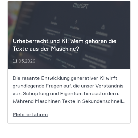
App werden massive
Urheberrechtsverletzungen vorgeworfen. Die
entscheidende Frage lautet: Durfte Suno […]
Urheberrecht und KI: Wem gehören die
Texte aus der Maschine?
11.05.2026
Die rasante Entwicklung generativer KI wirft
grundlegende Fragen auf, die unser Verständnis
von Schöpfung und Eigentum herausfordern.
Während Maschinen Texte in Sekundenschnelle
produzieren, ringt die Rechtswissenschaft um
Mehr erfahren
die Antwort, ob und wie diese Werke geschützt
sind: Ein Problem, das längst nicht nur Juristen,
sondern alle Autoren und Kreativen betrifft. […]