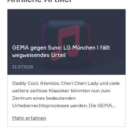
GEMA gegen Suno: LG München I fällt
wegweisendes Urteil
31.07.2026
Daddy Cool, Atemlos, Cheri Cheri Lady und viele
weitere zeitlose Klassiker könnten nun zum
Zentrum eines bedeutenden
Urheberrechtsprozesses werden. Die GEMA
klagt gegen das KI-Unternehmen Suno und will
Mehr erfahren
die Rechte ihrer Mitglieder verteidigen. Dem
Unternehmen hinter der populären KI-Musik-