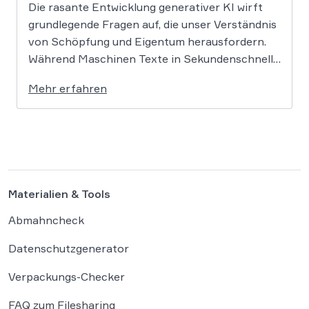
Die rasante Entwicklung generativer KI wirft
grundlegende Fragen auf, die unser Verständnis
von Schöpfung und Eigentum herausfordern.
Während Maschinen Texte in Sekundenschnelle
produzieren, ringt die Rechtswissenschaft um
Mehr erfahren
die Antwort, ob und wie diese Werke geschützt
sind: Ein Problem, das längst nicht nur Juristen,
sondern alle Autoren und Kreativen betrifft. […]
Materialien & Tools
Abmahncheck
Datenschutzgenerator
Verpackungs-Checker
FAQ zum Filesharing