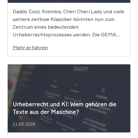
Daddy Cool, Atemlos, Cheri Cheri Lady und viele
weitere zeitlose Klassiker könnten nun zum
Zentrum eines bedeutenden
Urheberrechtsprozesses werden. Die GEMA
klagt gegen das KI-Unternehmen Suno und will
Mehr erfahren
die Rechte ihrer Mitglieder verteidigen. Dem
Unternehmen hinter der populären KI-Musik-
App werden massive
Urheberrechtsverletzungen vorgeworfen. Die
entscheidende Frage lautet: Durfte Suno […]
Urheberrecht und KI: Wem gehören die
Texte aus der Maschine?
11.05.2026