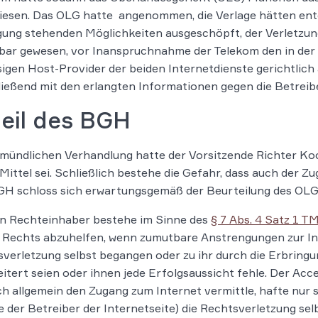
iesen. Das OLG hatte angenommen, die Verlage hätten en
ung stehenden Möglichkeiten ausgeschöpft, der Verletzung
bar gewesen, vor Inanspruchnahme der Telekom den in de
igen Host-Provider der beiden Internetdienste gerichtlic
ießend mit den erlangten Informationen gegen die Betreib
teil des BGH
 mündlichen Verhandlung hatte der Vorsitzende Richter Koc
 Mittel sei. Schließlich bestehe die Gefahr, dass auch der Z
GH schloss sich erwartungsgemäß der Beurteilung des OL
en Rechteinhaber bestehe im Sinne des
§ 7 Abs. 4 Satz 1 T
 Rechts abzuhelfen, wenn zumutbare Anstrengungen zur Ina
verletzung selbst begangen oder zu ihr durch die Erbring
itert seien oder ihnen jede Erfolgsaussicht fehle. Der Acc
ich allgemein den Zugang zum Internet vermittle, hafte nur 
ie der Betreiber der Internetseite) die Rechtsverletzung se