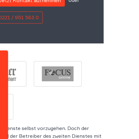
Jetzt Kontakt aufnehmen
0221 / 951 563 0
n Dienste selbst vorzugehen. Doch der
 und der Betreiber des zweiten Dienstes mit