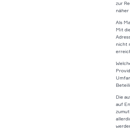
zur Re
näher 
Als Ma
Mit di
Adress
nicht 
erreic
Welche
Provid
Umfang
Beteil
Die au
auf En
zumutb
allerd
werden