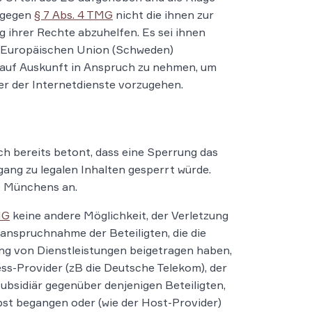
tgegen
§ 7 Abs. 4 TMG
nicht die ihnen zur
 ihrer Rechte abzuhelfen. Es sei ihnen
r Europäischen Union (Schweden)
h auf Auskunft in Anspruch zu nehmen, um
er der Internetdienste vorzugehen.
h bereits betont, dass eine Sperrung das
ugang zu legalen Inhalten gesperrt würde.
G Münchens an.
MG
keine andere Möglichkeit, der Verletzung
nspruchnahme der Beteiligten, die die
ung von Dienstleistungen beigetragen haben,
ess-Provider (zB die Deutsche Telekom), der
subsidiär gegenüber denjenigen Beteiligten,
lbst begangen oder (wie der Host-Provider)