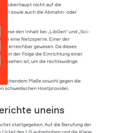
ung überhaupt nicht auf die
ngen sowie auch die Abmahn- oder
 diese den Inhalt bei „LibGen“ und „Sci-
, als eine Netzsperre. Einer der
ich erreichbar gewesen. Da dieses
ge in der Folge die Einrichtung einer
gesehen ist, um die rechtswidrige
ausreichendem Maße sowohl gegen die
den schwedischen Hostprovider,
erichte uneins
ächst stattgegeben. Auf die Berufung der
Urteil des LG aufgehoben und die Klage