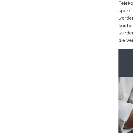
Teleko
sperrt
werden
kosten
wurden
die Ve