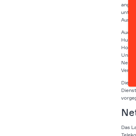
angebl
unter
Auskun
Auch e
Hub“ e
Hostpr
Unterf
Netzsp
Verbre
Die De
Dienst
vorgeg
Net
Das La
Teleko