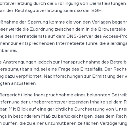
chtsverletzung durch die Erbringung von Dienstleistungen
an der Rechtsgutsverletzung seien, so der BGH.
ßnahme der Sperrung komme die von den Verlagen begehrt
eser werde die Zuordnung zwischen dem in die Browserzei
e des Internetdiensts auf dem DNS-Server des Access-Pro
mehr zur entsprechenden Internetseite führe, die allerdings
hbar sei.
 Anstrengungen jedoch zur Inanspruchnahme des Betreiber
ers zumutbar sind, sei eine Frage des Einzelfalls. Der Rech
 dazu verpflichtet, Nachforschungen zur Ermittlung der 
igten anzustellen.
ßergerichtliche Inanspruchnahme eines bekannten Betreib
tfernung der urheberrechtsverletzenden Inhalte sei dem Re
ar. Mit Blick auf eine gerichtliche Durchsetzung von Unt
ings in besonderem Maß zu berücksichtigen, dass dem Rec
 dürfen, die zu einer unzumutbaren zeitlichen Verzögerun