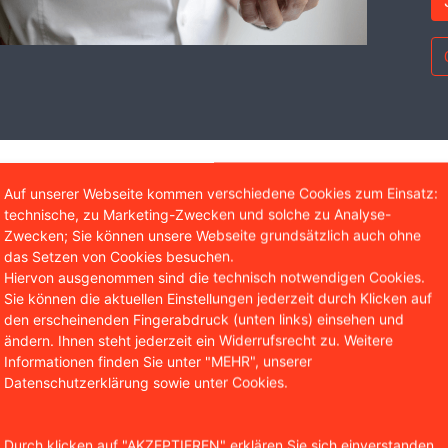
Wir sind bekannt aus
Auf unserer Webseite kommen verschiedene Cookies zum Einsatz:
technische, zu Marketing-Zwecken und solche zu Analyse-
Zwecken; Sie können unsere Webseite grundsätzlich auch ohne
das Setzen von Cookies besuchen.
Hiervon ausgenommen sind die technisch notwendigen Cookies.
Sie können die aktuellen Einstellungen jederzeit durch Klicken auf
den erscheinenden Fingerabdruck (unten links) einsehen und
ändern. Ihnen steht jederzeit ein Widerrufsrecht zu. Weitere
Informationen finden Sie unter "MEHR", unserer
Datenschutzerklärung sowie unter Cookies.
rlage versuchten ihr Glück zunächst darin, gegen die beide
ber einer der Dienste konnte gar nicht identifiziert werden
Durch klicken auf "AKZEPTIEREN" erklären Sie sich einverstanden,