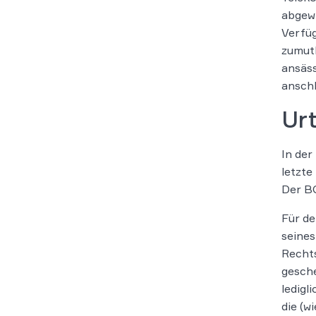
abgew
Verfüg
zumut
ansäss
anschl
Ur
In der
letzte
Der B
Für d
seines
Rechts
gesche
ledigl
die (w