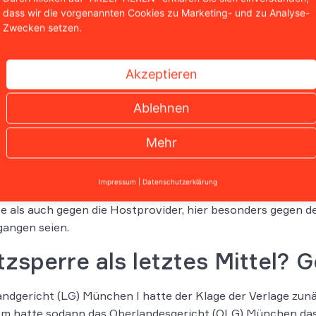
ichem Wohnsitz in Kasachstan, reagierte nach der Ermittl
dass wir die vorgenannten Cookies zu Marketing- und zu Analyse-
nommenen Kontaktversuche. Insofern blieben die Ermittlu
Zwecken setzen.
ftsersuche erfolglos.
Akzeptieren
in Vorgehen gegen die Hostprovider blieb erfolglos. Hätten
ntfernt, wäre das ein erheblich geringerer Eingriff gewesen
Ablehnen
ovider hat seinen Sitz in Schweden und wäre so grundsätzl
angen jedoch ebenso erfolglos blieb, beantragten die Verla
Mehr
erre, welche in
§ 7 Abs. 4
des Telemediengesetzes (TMG) vor
itung der Inhalte zu verhindern.
Impressum
|
Datenschutzerklärung
utsche Telekom hält entgegen, dass die Verlage in nicht 
e als auch gegen die Hostprovider, hier besonders gegen 
angen seien.
zsperre als letztes Mittel? G
ndgericht (LG) München I hatte der Klage der Verlage zun
m hatte sodann das Oberlandesgericht (OLG) München das 