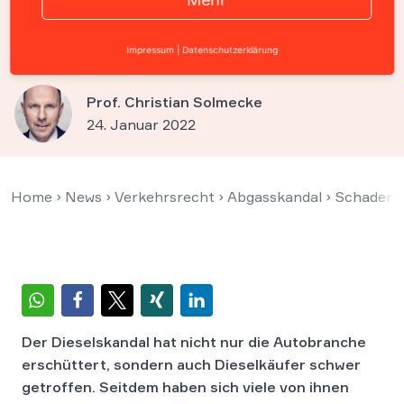
und Schadensersatz
bekommen
Impressum
|
Datenschutzerklärung
Prof. Christian Solmecke
24. Januar 2022
Home
›
News
›
Verkehrsrecht
›
Abgasskandal
›
Schadense
Der Dieselskandal hat nicht nur die Autobranche
erschüttert, sondern auch Dieselkäufer schwer
getroffen. Seitdem haben sich viele von ihnen