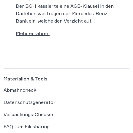
Der BGH kassierte eine AGB-Klausel in den
Darlehensverträgen der Mercedes-Benz
Bank ein, welche den Verzicht auf
Schadensersatzansprüche beim Abschluss
Mehr erfahren
des Autokredits beinhaltete. Damit dürfen
Käufer weiterhin gegen Mercedes klagen
und Schadensersatz z.B. im Zusammenhang
mit dem Diesel-Abgasskandal fordern. Dass
das nicht nur für […]
Materialien & Tools
Abmahncheck
Datenschutzgenerator
Verpackungs-Checker
FAQ zum Filesharing