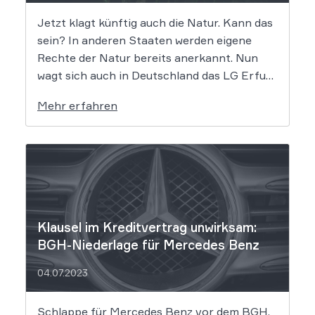
Jetzt klagt künftig auch die Natur. Kann das
sein? In anderen Staaten werden eigene
Rechte der Natur bereits anerkannt. Nun
wagt sich auch in Deutschland das LG Erfurt
als erstes Gericht in diese Richtung und
Mehr erfahren
begeht damit Neuland. Und das
ausgerechnet in einem Diesel-Abgasskandal-
Fall – den Käufer eines BMW […]
Klausel im Kre­dit­ver­trag unwirksam:
BGH-Niederlage für Mercedes Benz
04.07.2023
Schlappe für Mercedes Benz vor dem BGH.