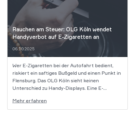
Rauchen am Steuer: OLG Köln wendet
Handyverbot auf E-Zigaretten an
06.10.2025
Wer E-Zigaretten bei der Autofahrt bedient,
riskiert ein saftiges Bußgeld und einen Punkt in
Flensburg. Das OLG Köln sieht keinen
Unterschied zu Handy-Displays. Eine E-
Zigarette über ein Touchdisplay während der
Mehr erfahren
Autofahrt zu bedienen, verstößt gegen das
Handyverbot des § 23 Abs. 1a
Straßenverkehrsordnung (StVO). So hat das
Oberlandesgericht (OLG) […]