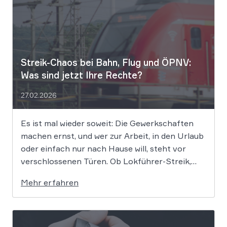
Streik-Chaos bei Bahn, Flug und ÖPNV:
Was sind jetzt Ihre Rechte?
27.02.2026
Es ist mal wieder soweit: Die Gewerkschaften
machen ernst, und wer zur Arbeit, in den Urlaub
oder einfach nur nach Hause will, steht vor
verschlossenen Türen. Ob Lokführer-Streik,
Warnstreik im ÖPNV oder Bodenpersonal am
Mehr erfahren
Flughafen – wenn nichts mehr geht, stellt sich
die alles entscheidende Frage: Wer zahlt
eigentlich […]