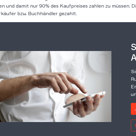
en und damit nur 90% des Kaufpreises zahlen zu müssen. 
rkäufer bzw. Buchhändler gezahlt.
S
A
Si
Ru
Er
un