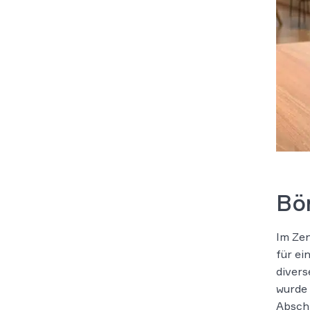
Bö
Im Zen
für ei
divers
wurde 
Abschl