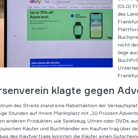
(OLG) Fr
des Land
Frankfur
Plattfor
Buchpre
nicht de
liege au
BuchPrG 
Unterla
Frankfurt
rsenverein klagte gegen Adv
trum des Streits stand eine Rabattaktion der Verkaufspla
nige Stunden auf Ihrem Marktplatz mit „10 Prozent Advent
en anderen Produkten, wie Spielzeug, Uhren oder DVDs, au
zwischen Käufer und Buchhändler ein Kaufvertrag über de
uss des Kaufvertrags konnten die Käufer einen Gutschein