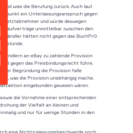
und wies die Berufung zurück. Auch laut
htspunkt ein Unterlassungsanspruch gegen
 an Letztabnehmer und würde deswegen
e Kaufverträge unmittelbar zwischen den
chhändler hätten nicht gegen das BuchPrG
te stünde.
hhändlern an eBay zu zahlende Provision
toß gegen das Preisbindungsrecht führe.
 der Begründung die Provision falle
g an, was die Provision unabhängig mache.
abattaktion eingebunden gewesen wären.
sowie die Vornahme einer entsprechenden
drohung der Vielfalt an kleinen und
inmalig und nur für wenige Stunden in den
durch eine Nichtzulassungsbeschwerde noch