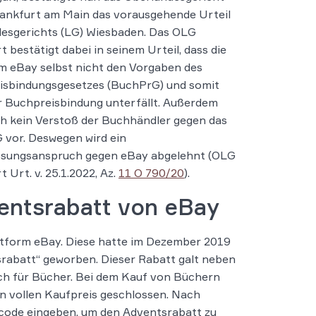
ankfurt am Main das vorausgehende Urteil
esgerichts (LG) Wiesbaden. Das OLG
t bestätigt dabei in seinem Urteil, dass die
m eBay selbst nicht den Vorgaben des
isbindungsgesetzes (BuchPrG) und somit
r Buchpreisbindung unterfällt. Außerdem
ch kein Verstoß der Buchhändler gegen das
vor. Deswegen wird ein
ssungsanspruch gegen eBay abgelehnt (OLG
 Urt. v. 25.1.2022, Az.
11 O 790/20
).
entsrabatt von eBay
ttform eBay. Diese hatte im Dezember 2019
srabatt“ geworben. Dieser Rabatt galt neben
ch für Bücher. Bei dem Kauf von Büchern
n vollen Kaufpreis geschlossen. Nach
code eingeben, um den Adventsrabatt zu