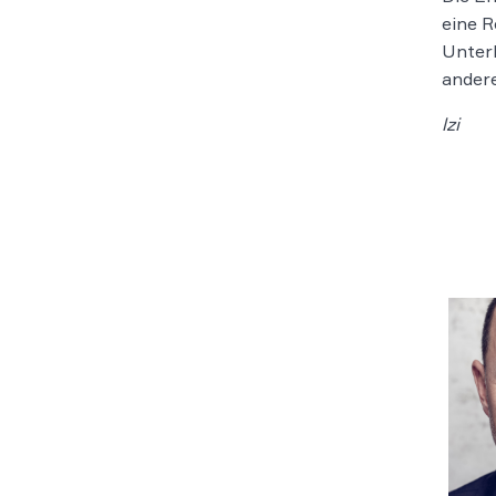
eine R
Unterl
ander
lzi