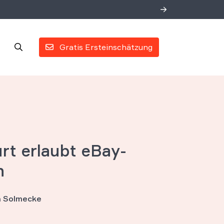
Gratis Ersteinschätzung
rt erlaubt eBay-
n
an Solmecke