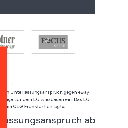
einen Unterlassungsanspruch gegen eBay
 Klage vor dem LG Wiesbaden ein. Das LG
g zum OLG Frankfurt einlegte.
erlassungsanspruch ab