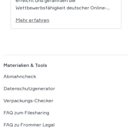
erreicht und gefährden die
Wettbewerbsfähigkeit deutscher Online-
Händler. Eine aktuelle Studie des
Mehr erfahren
Händlerbundes belegt, dass nahezu alle
befragten Unternehmen unter der
wachsenden Regulierungsdichte leiden.
Besonders Produktsicherheitsvorgaben und
das Verpackungsgesetz werden dabei als
existenzbedrohende Hürden
Materialien & Tools
wahrgenommen. Der Online-Handel sieht
sich mit einer […]
Abmahncheck
Datenschutzgenerator
Verpackungs-Checker
FAQ zum Filesharing
FAQ zu Frommer Legal