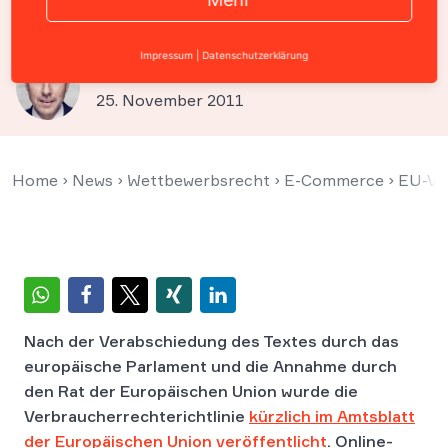
veröffentlicht
Impressum
|
Datenschutzerklärung
Prof. Christian Solmecke
25. November 2011
Home
›
News
›
Wettbewerbsrecht
›
E-Commerce
›
EU-Ver
Nach der Verabschiedung des Textes durch das
europäische Parlament und die Annahme durch
den Rat der Europäischen Union wurde die
Verbraucherrechterichtlinie
kürzlich im Amtsblatt
der Europäischen Union veröffentlicht
. Online-