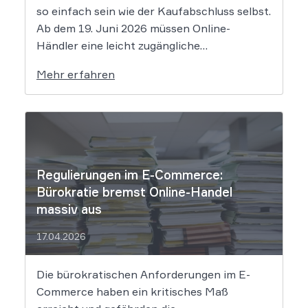
so einfach sein wie der Kaufabschluss selbst.
Ab dem 19. Juni 2026 müssen Online-
Händler eine leicht zugängliche
Widerrufsfunktion bereitstellen – den
Mehr erfahren
sogenannten Widerrufsbutton. Wir erklären,
was Shop-Betreiber jetzt umsetzen müssen,
um Abmahnungen zu vermeiden. Bisher
reichte es aus, Verbraucher in der
Widerrufsbelehrung über […]
Regulierungen im E-Commerce:
Bürokratie bremst Online-Handel
massiv aus
17.04.2026
Die bürokratischen Anforderungen im E-
Commerce haben ein kritisches Maß