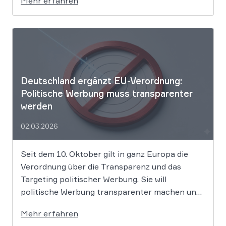
Mehr erfahren
Produkte als „Aktion“ mit massiven Rabatten
bewirbt, die Preise in Wahrheit aber nie zuvor
selbst verlangt hat. Das Urteil setzt klare
Grenzen […]
Deutschland ergänzt EU-Verordnung:
Politische Werbung muss transparenter
werden
02.03.2026
Seit dem 10. Oktober gilt in ganz Europa die
Verordnung über die Transparenz und das
Targeting politischer Werbung. Sie will
politische Werbung transparenter machen und
verbietet das Targeting unter Nutzung sensibler
Mehr erfahren
Daten. Die Regierung will die Verordnung in