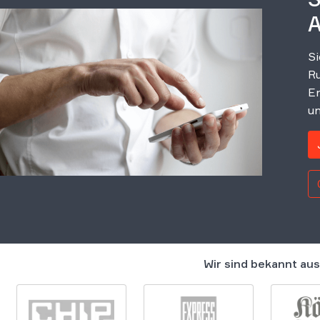
A
Si
Ru
Er
un
Wir sind bekannt aus