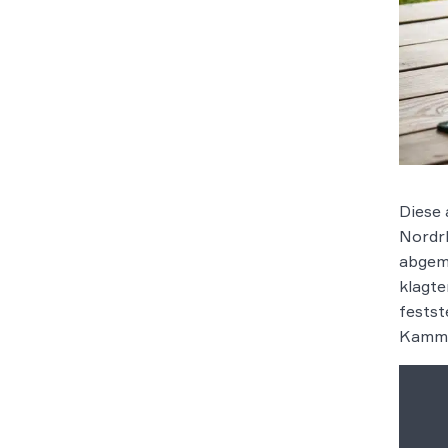
Diese 
Nordrh
abgema
klagte
festst
Kammer