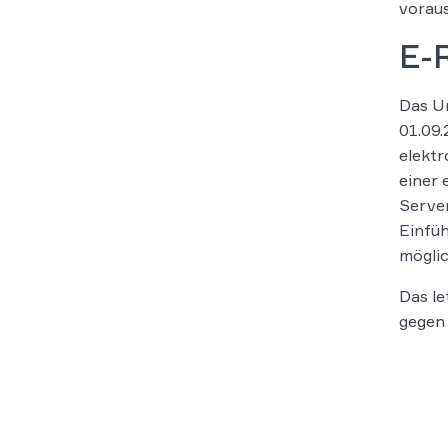
vorau
E-
Das Ur
01.09.
elektr
einer 
Server
Einfüh
möglic
Das le
gegen 