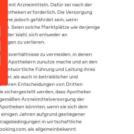
g mit Arzneimitteln. Dafür sei nach der
Apotheken erforderlich. Die Versorgung
önne jedoch gefährdet sein, wenn
ehe. Seien solche Marktplätze wie derjenige
or der Wahl, sich entweder an
ungen zu verlieren.
chtsverhältnisse zu vermeiden, in denen
en von Apothekern zunutze mache und an den
verantwortliche Führung und Leitung ihres
cher, als auch in betrieblicher und
 bei ihren Entscheidungen von Dritten
le sichergestellt werden, dass Apotheker
gsgemäßen Arzneimittelversorgung der
Apotheken könnten, wenn sie sich dem
n einigen Jahren aufgrund gestiegener
tragsbedingungen in wirtschaftliche
booking.com, als allgemeinbekannt