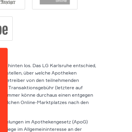
ch hinten los. Das LG Karlsruhe entschied,
itzustellen, über welche Apotheken
atzbetreiber von den teilnehmenden
ge Transaktionsgebühr (letztere auf
kerkammer könne durchaus einen entgegen
s solchen Online-Marktplatzes nach den
Regelungen im Apothekengesetz (ApoG)
G liege im Allgemeininteresse an der