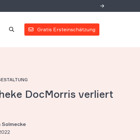
Gratis Ersteinschätzung
GESTALTUNG
heke DocMorris verliert
t
an Solmecke
2022