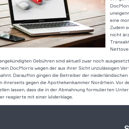
DocMorri
uneigenn
eine mon
Zudem so
nicht är
Transakt
Nettove
angekündigten Gebühren sind aktuell zwar noch ausgesetz
ein DocMorris wegen der aus ihrer Sicht unzulässigen Ver
hnt. Daraufhin gingen die Betreiber der niederländischen
n ihrerseits gegen die Apothekenkammer Nordrhein. Vor de
ellen lassen, dass die in der Abmahnung formulierten Unte
 reagierte mit einer Widerklage.
S