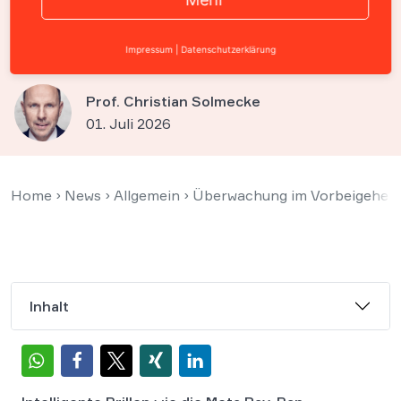
Privatsphäre der
Mitmenschen bedrohen
Impressum
|
Datenschutzerklärung
Prof. Christian Solmecke
01. Juli 2026
Home
›
News
›
Allgemein
›
Überwachung im Vorbeigehen:
Inhalt