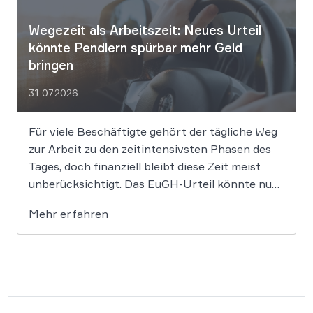
Wegezeit als Arbeitszeit: Neues Urteil
könnte Pendlern spürbar mehr Geld
bringen
31.07.2026
Für viele Beschäftigte gehört der tägliche Weg
zur Arbeit zu den zeitintensivsten Phasen des
Tages, doch finanziell bleibt diese Zeit meist
unberücksichtigt. Das EuGH-Urteil könnte nun
jedoch Bewegung in die Debatte bringen und
Mehr erfahren
vielen Arbeitnehmern den Weg zu einer
Vergütung der Wegezeit ebnen. Wer künftig
unterwegs ist, könnte für […]