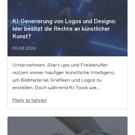
KI-Generierung von Logos und Designs:
Wer besitzt die Rechte an künstlicher
Kunst?
06.08.2026
Unternehmen, Start-ups und Freiberufler
nutzen immer häufiger künstliche Intelligenz,
um Bildmaterial, Grafiken und Logos zu
erstellen. Doch während KI-Tools wie
Midjourney, DALL-E oder Stable Diffusion in
Mehr erfahren
Sekundenschnelle beeindruckende Ergebnisse
liefern, wirft der Einsatz von Algorithmen in der
Kreativbranche komplexe juristische Fragen
auf. Das Urheberrecht, das Markenrecht und
das Patentrecht […]