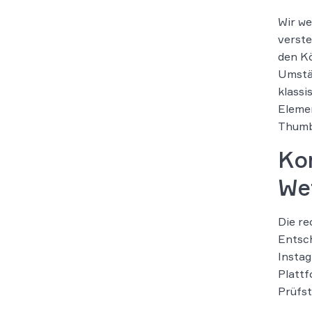
Wir we
verste
den Kö
Umstä
klassi
Elemen
Thumbn
Ko
We
Die re
Entsch
Instag
Plattf
Prüfst