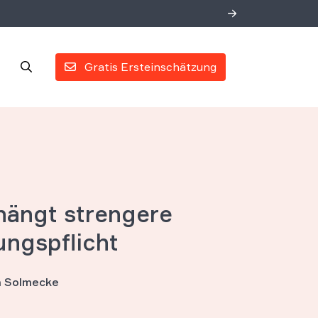
Gratis Ersteinschätzung
hängt strengere
ngspflicht
an Solmecke