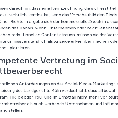
isen darauf hin, dass eine Kennzeichnung, die sich erst tie
ckt, rechtlich wertlos ist, wenn das Vorschaubild den Eindr
lner Richtern ergebe sich der kommerzielle Zweck in diese
nden des Kanals. Wenn Unternehmen oder reichweitenstar
schen redaktionellen Content streuen, müssen sie das Vors
te unmissverständlich als Anzeige erkennbar machen oder
ail platzieren.
mpetente Vertretung im Soci
ttbewerbsrecht
chtlichen Anforderungen an das Social-Media-Marketing ver
eidung des Landgerichts Köln verdeutlicht, dass altbewä
ram, TikTok oder YouTube im Ernstfall nicht mehr vor te
ormbetreiber als auch werbende Unternehmen und Influenc
and stellen.