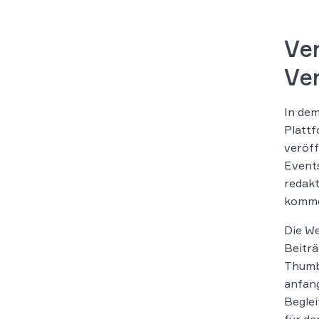
Ve
Ve
In dem
Plattf
veröff
Events
redakt
kommer
Die W
Beiträ
Thumbn
anfang
Beglei