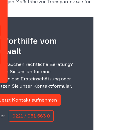
 strengen Maßstäbe zur Transparenz wie für
oforthilfe vom
nwalt
e brauchen rechtliche Beratung?
fen Sie uns an für eine
stenlose Ersteinschätzung oder
tzen Sie unser Kontaktformular.
Jetzt Kontakt aufnehmen
er
0221 / 951 563 0