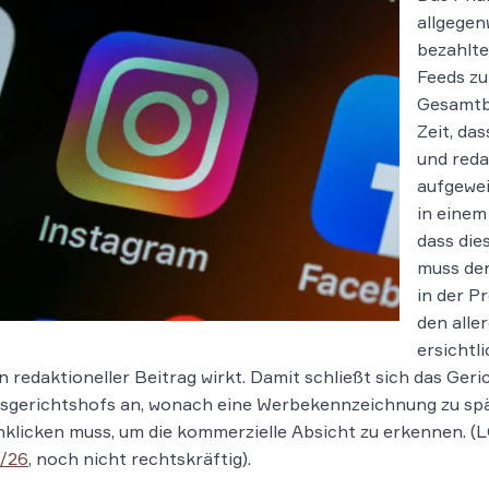
allgegen
bezahlte
Feeds z
Gesamtbi
Zeit, da
und reda
aufgewei
in einem
dass die
muss der
in der P
den alle
ersichtl
in redaktioneller Beitrag wirkt. Damit schließt sich das Geri
sgerichtshofs an, wonach eine Werbekennzeichnung zu spä
nklicken muss, um die kommerzielle Absicht zu erkennen. (L
1/26
, noch nicht rechtskräftig).