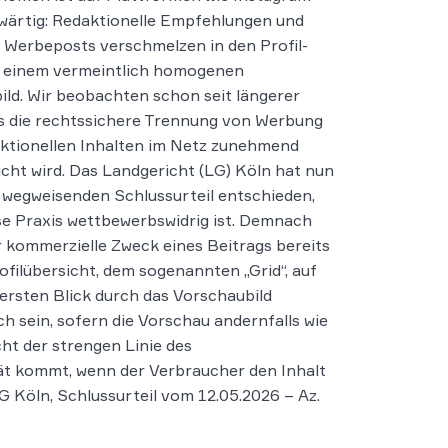
wärtig: Redaktionelle Empfehlungen und
 Werbeposts verschmelzen in den Profil-
u einem vermeintlich homogenen
ld. Wir beobachten schon seit längerer
ss die rechtssichere Trennung von Werbung
ktionellen Inhalten im Netz zunehmend
cht wird. Das Landgericht (LG) Köln hat nun
 wegweisenden Schlussurteil entschieden,
se Praxis wettbewerbswidrig ist. Demnach
 kommerzielle Zweck eines Beitrags bereits
rofilübersicht, dem sogenannten „Grid“, auf
rersten Blick durch das Vorschaubild
ich sein, sofern die Vorschau andernfalls wie
cht der strengen Linie des
t kommt, wenn der Verbraucher den Inhalt
G Köln, Schlussurteil vom 12.05.2026 – Az.