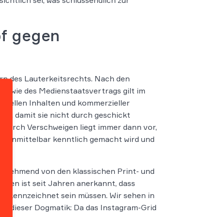
chtlich sei, was schlussendlich zur
pf gegen
rn des Lauterkeitsrechts. Nach den
owie des Medienstaatsvertrags gilt im
onellen Inhalten und kommerzieller
n, damit sie nicht durch geschickt
 durch Verschweigen liegt immer dann vor,
t unmittelbar kenntlich gemacht wird und
 zunehmend von den klassischen Print- und
ngen ist seit Jahren anerkannt, dass
gekennzeichnet sein müssen. Wir sehen in
ng dieser Dogmatik: Da das Instagram-Grid