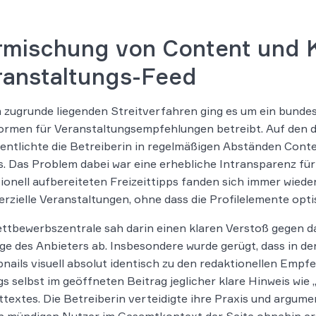
rmischung von Content und
ranstaltungs-Feed
 zugrunde liegenden Streitverfahren ging es um ein bunde
ormen für Veranstaltungsempfehlungen betreibt. Auf den 
entlichte die Betreiberin in regelmäßigen Abständen Conte
. Das Problem dabei war eine erhebliche Intransparenz für
ionell aufbereiteten Freizeittipps fanden sich immer wied
zielle Veranstaltungen, ohne dass die Profilelemente opt
ettbewerbszentrale sah darin einen klaren Verstoß gegen
ge des Anbieters ab. Insbesondere wurde gerügt, dass in der
ails visuell absolut identisch zu den redaktionellen Empf
s selbst im geöffneten Beitrag jeglicher klare Hinweis wi
ttextes. Die Betreiberin verteidigte ihre Praxis und argum