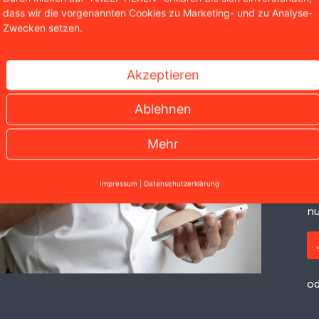
ne digitale Titelseite fungiert, gelten hier exakt dieselben
dass wir die vorgenannten Cookies zu Marketing- und zu Analyse-
aser-Flächen großer Nachrichtenportale.
Zwecken setzen.
Akzeptieren
S
Ablehnen
A
Mehr
Si
Ru
Impressum
|
Datenschutzerklärung
ko
nu
od