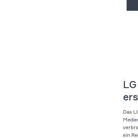
LG 
ers
Das LG
Medien
verbra
ein Re