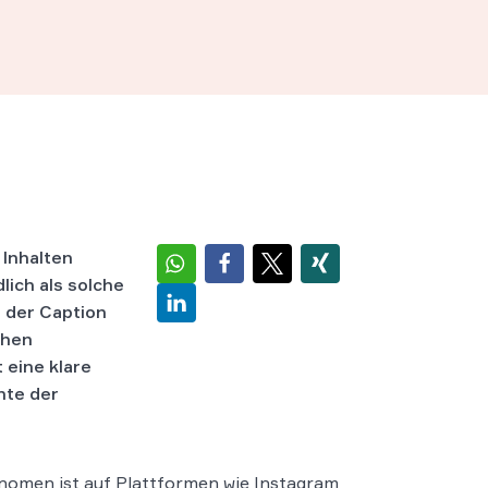
t
 Inhalten
lich als solche
b der Caption
chen
 eine klare
hte der
omen ist auf Plattformen wie Instagram