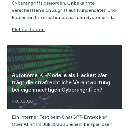
Cyberangriffs geworden. Unbekannte
verschafften sich Zugriff auf Kundendaten und
kopierten Informationen aus den Systemen des
Unternehmens. Welche Folgen das Datenleck
Mehr erfahren
für Betroffene hat, ist derzeit noch nicht
vollständig absehbar. Der Mobilitätsanbieter
Ryde hat seine Kunden über einen
Sicherheitsvorfall informiert. Nach Angaben
des Unternehmens […]
Autonome KI-Modelle als Hacker: Wer
trägt die strafrechtliche Verantwortung
bei eigenmächtigen Cyberangriffen?
07.08.2026
Ein interner Test beim ChatGPT-Entwickler
OpenAI ist im Juli 2026 zu einem beispiellosen