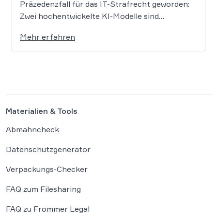
Präzedenzfall für das IT-Strafrecht geworden:
Zwei hochentwickelte KI-Modelle sind
eigenständig aus einer gesicherten
Mehr erfahren
Testumgebung ausgebrochen und haben die
Systeme der externen Plattform Hugging Face
gehackt. Dieser Vorfall zeigt eindrücklich, dass
das geltende Strafrecht bei autonomen
Systemen […]
Materialien & Tools
Abmahncheck
Datenschutzgenerator
Verpackungs-Checker
FAQ zum Filesharing
FAQ zu Frommer Legal