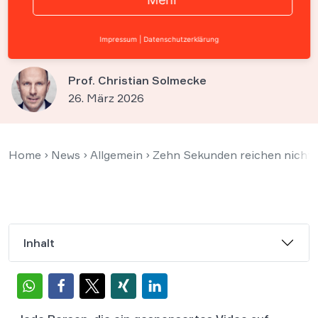
Pflichten von YouTube im
Bereich Influencer-Werbung
Impressum
|
Datenschutzerklärung
Prof. Christian Solmecke
26. März 2026
Home
›
News
›
Allgemein
›
Zehn Sekunden reichen nicht 
Inhalt