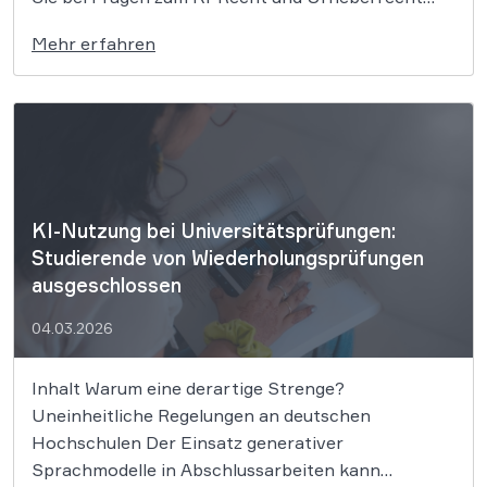
Wer ein Foto als Vorlage für eine KI nutzt und
Mehr erfahren
daraus ein stilistisch völlig neues Bild generiert,
begeht keine Urheberrechtsverletzung. Das […]
KI-Nutzung bei Universitätsprüfungen:
Studierende von Wiederholungsprüfungen
ausgeschlossen
04.03.2026
Inhalt Warum eine derartige Strenge?
Uneinheitliche Regelungen an deutschen
Hochschulen Der Einsatz generativer
Sprachmodelle in Abschlussarbeiten kann