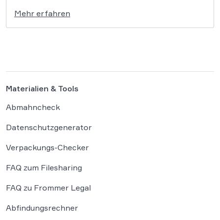
weitreichende Konsequenzen haben, die über ein
Mehr erfahren
bloßes Nichtbestehen hinausgehen. So bestätigte
das VG Kassel am 25.02.2026 den Ausschluss
zweier Studierender, nachdem der Einsatz
künstlicher Intelligenz in ihren Prüfungsleistungen
festgestellt worden war (Az. […]
Materialien & Tools
Abmahncheck
Datenschutzgenerator
Verpackungs-Checker
FAQ zum Filesharing
FAQ zu Frommer Legal
Abfindungsrechner