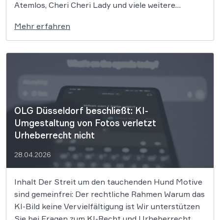
Atemlos, Cheri Cheri Lady und viele weitere
zeitlose Klassiker könnten nun zum Zentrum eines
Mehr erfahren
bedeutenden Urheberrechtsprozesses werden. Die
GEMA klagt gegen das KI-Unternehmen Suno und
will die Rechte ihrer Mitglieder verteidigen. Dem
Unternehmen […]
OLG Düsseldorf beschließt: KI-
Umgestaltung von Fotos verletzt
Urheberrecht nicht
28.04.2026
Inhalt Der Streit um den tauchenden Hund Motive
sind gemeinfrei: Der rechtliche Rahmen Warum das
KI-Bild keine Vervielfältigung ist Wir unterstützen
Sie bei Fragen zum KI-Recht und Urheberrecht