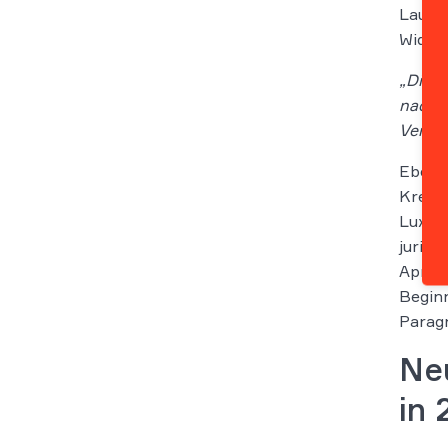
Laut 
Wider
„Die F
nach
Vertra
Eben d
Kredi
Luxemb
jurist
April 
Beginn
Paragr
Ne
in