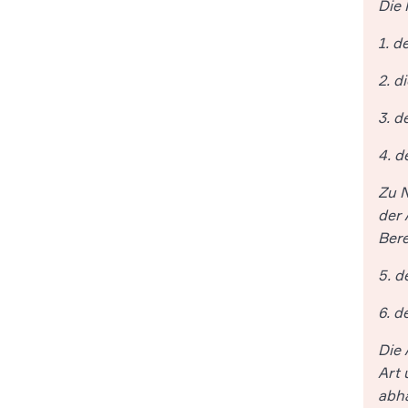
Die 
1. d
2. d
3. d
4. d
Zu N
der 
Bere
5. d
6. d
Die 
Art 
abhä