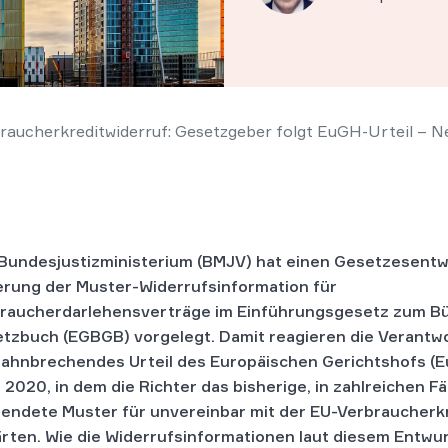
aucherkreditwiderruf: Gesetzgeber folgt EuGH-Urteil – N
Bundesjustizministerium (BMJV) hat einen Gesetzesentw
rung der Muster-Widerrufsinformation für
raucherdarlehensverträge im Einführungsgesetz zum Bü
tzbuch (EGBGB) vorgelegt. Damit reagieren die Verantwo
bahnbrechendes Urteil des Europäischen Gerichtshofs (
 2020, in dem die Richter das bisherige, in zahlreichen Fä
endete Muster für unvereinbar mit der EU-Verbraucherkre
ärten. Wie die Widerrufsinformationen laut diesem Entwur