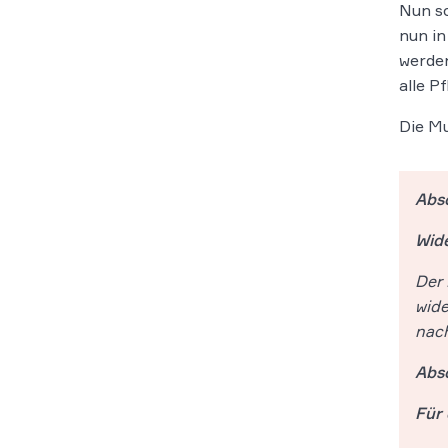
Nun sc
nun in
werden
alle P
Die Mu
Absc
Wid
Der 
wide
nach
Absc
Für 