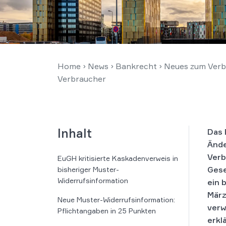
Home
›
News
›
Bankrecht
›
Neues zum Verbr
Verbraucher
Inhalt
Das 
Ände
Verb
EuGH kritisierte Kaskadenverweis in
Gese
bisheriger Muster-
Widerrufsinformation
ein 
März
Neue Muster-Widerrufsinformation:
verw
Pflichtangaben in 25 Punkten
erkl