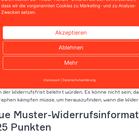
Anlage 7 des EGBGB können Kreditgeber bei Verbraucherkr
dass wir die vorgenannten Cookies zu Marketing- und zu Analyse-
rufsinformation verwenden.
Zwecken setzen.
rist beginnt nach Abschluss des Vertrags, aber erst, nach
Akzeptieren
§ 492 Absatz 2 BGB
(z.B. Angabe zur Art des Darlehens, An
gslaufzeit) erhalten hat.“
Ablehnen
iese Klausel hatten viele Banken in ihre Verträge übernomm
tvertrag auf
§ 492 Abs. 2 BGB
verwiesen, der wiederum auf
Mehr
urger Richter stellten fest, dass dieser so genannte Kas
ische Vorbildung unzumutbar sei. Der Kaskadenverweis wid
Impressum
|
Datenschutzerklärung
2008 über Verbraucherkreditverträge, da Bankkunden nicht
 der Widerrufsfrist belehrt würden. Es könne nicht sein, 
aphen kämpfen müsse, um herauszufinden, wann die Widerr
ue Muster-Widerrufsinformat
 25 Punkten