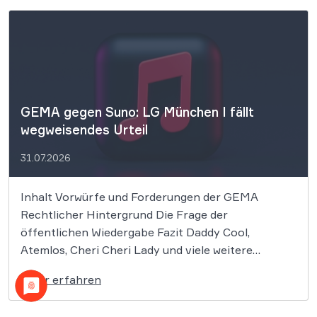
GEMA gegen Suno: LG München I fällt
wegweisendes Urteil
31.07.2026
Inhalt Vorwürfe und Forderungen der GEMA
Rechtlicher Hintergrund Die Frage der
öffentlichen Wiedergabe Fazit Daddy Cool,
Atemlos, Cheri Cheri Lady und viele weitere
zeitlose Klassiker könnten nun zum Zentrum eines
Mehr erfahren
bedeutenden Urheberrechtsprozesses werden. Die
GEMA klagt gegen das KI-Unternehmen Suno und