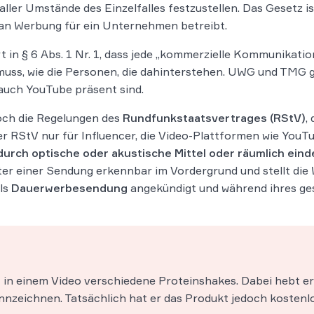
aller Umstände des Einzelfalles festzustellen. Das Gesetz i
an Werbung für ein Unternehmen betreibt.
 in § 6 Abs. 1 Nr. 1, dass jede „kommerzielle Kommunikatio
muss, wie die Personen, die dahinterstehen. UWG und TMG gel
auch YouTube präsent sind.
doch die Regelungen des
Rundfunkstaatsvertrages (RStV)
,
 der RStV nur für Influencer, die Video-Plattformen wie You
h optische oder akustische Mittel oder räumlich eind
ter einer Sendung erkennbar im Vordergrund und stellt die
als
Dauerwerbesendung
angekündigt und während ihres ge
t in einem Video verschiedene Proteinshakes. Dabei hebt 
ennzeichnen. Tatsächlich hat er das Produkt jedoch kostenl