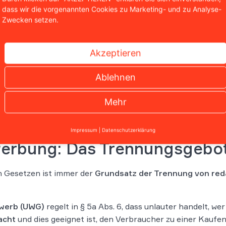
dass wir die vorgenannten Cookies zu Marketing- und zu Analyse-
Zwecken setzen.
Akzeptieren
Ablehnen
Mehr
Impressum
|
Datenschutzerklärung
werbung: Das Trennungsgebo
n Gesetzen ist immer der
Grundsatz der Trennung von red
ewerb (UWG)
regelt in § 5a Abs. 6, dass unlauter handelt, we
acht
und dies geeignet ist, den Verbraucher zu einer Kaufe