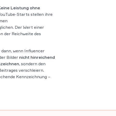
Keine Leistung ohne
YouTube-Starts stellen ihre
hmen
lichen. Der Wert einer
on der Reichweite des
 dann, wenn Influencer
der Bilder
nicht hinreichend
nzeichnen
, sondern den
eitrages verschleiern.
rechende Kennzeichnung –