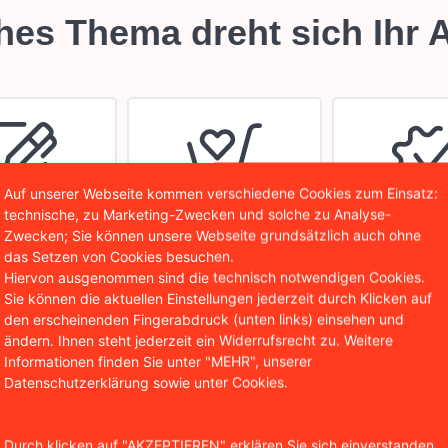
Auf unserer Webseite kommen verschiedene Cookies zum Einsatz:
technische, zu Marketing-Zwecken und solche zu Analyse-
Zwecken; Sie können unsere Webseite grundsätzlich auch ohne
das Setzen von Cookies besuchen.
Hiervon ausgenommen sind die technisch notwendigen Cookies.
Sie können die aktuellen Einstellungen jederzeit durch Klicken auf
den erscheinenden Fingerabdruck (unten links) einsehen und
ändern. Ihnen steht jederzeit ein Widerrufsrecht zu. Weitere
Informationen finden Sie unter "MEHR", unserer
Datenschutzerklärung sowie unter Cookies.
Durch klicken auf "AKZEPTIEREN" erklären Sie sich einverstanden,