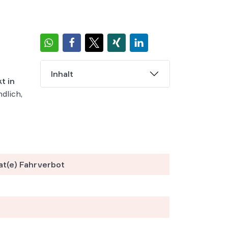
Inhalt
t in
dlich,
t(e) Fahrverbot