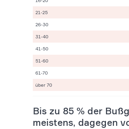
16-20
21-25
26-30
31-40
41-50
51-60
61-70
über 70
Bis zu 85 % der Bußg
meistens, dagegen v