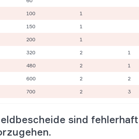
60
100
1
150
1
200
1
320
2
1
480
2
1
600
2
2
700
2
3
eldbescheide sind fehlerhaft
orzugehen.