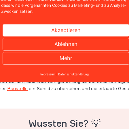
O) gelten außerorts auf Landstraßen auch ohne
dass wir die vorgenannten Cookies zu Marketing- und zu Analyse-
Zwecken setzen.
 ein Tempolimit von 100 km/h, zumindest bei optimalen
durch Nebel, Schnee, Hagel oder starken Regen oder sollte e
Akzeptieren
ngen, den Fahrzeugeigenschaften und den eigenen Fähigke
stgeschwindigkeit normalerweise erlauben würde.
Ablehnen
tgeschwindigkeit, sondern nur eine Richtgeschwindigkeit 
eit. Wer jedoch schneller fährt, kann bei einem Verkehrs
Mehr
er, der mit ca. 200 km/h unterwegs war, nur wegen der en
Impressum
|
Datenschutzerklärung
tzt werden, sind zwar weniger streng als bei Geschwindigk
iner
Baustelle
ein Schild zu übersehen und die erlaubte Gesch
Wussten Sie? 💡