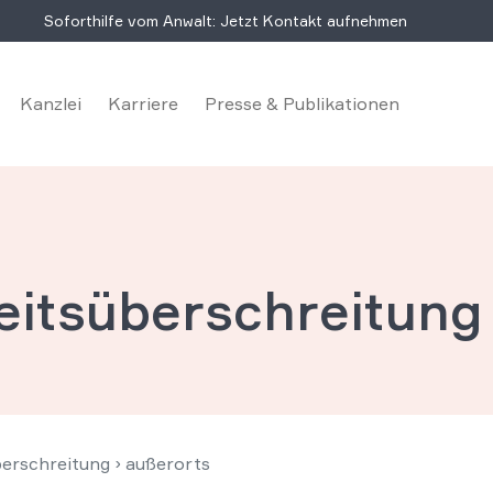
Soforthilfe vom Anwalt: Jetzt Kontakt aufnehmen
Kanzlei
Karriere
Presse & Publikationen
itsüberschreitung
berschreitung
›
außerorts