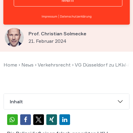
aufgeklebter Nummer
abschleppen
Impressum
|
Datenschutzerklärung
Prof. Christian Solmecke
21. Februar 2024
Home
›
News
›
Verkehrsrecht
›
VG Düsseldorf zu LKW-Auf
Inhalt