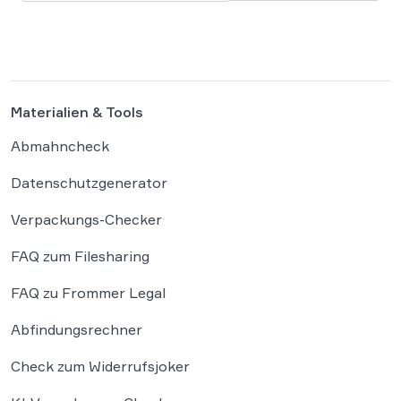
Handyverbot des § 23 Abs. 1a
Straßenverkehrsordnung (StVO). So hat das
Oberlandesgericht (OLG) […]
Materialien & Tools
Abmahncheck
Datenschutzgenerator
Verpackungs-Checker
FAQ zum Filesharing
FAQ zu Frommer Legal
Abfindungsrechner
Check zum Widerrufsjoker