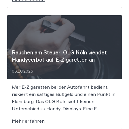
Flughafen – wenn nichts mehr geht, stellt sich
die alles entscheidende Frage: Wer zahlt
eigentlich […]
Rauchen am Steuer: OLG Köln wendet
Handyverbot auf E-Zigaretten an
06.10.2025
Wer E-Zigaretten bei der Autofahrt bedient,
riskiert ein saftiges Bußgeld und einen Punkt in
Flensburg. Das OLG Köln sieht keinen
Unterschied zu Handy-Displays. Eine E-
Zigarette über ein Touchdisplay während der
Mehr erfahren
Autofahrt zu bedienen, verstößt gegen das