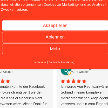
Richtiges Verhalten bei Abmahn
dass wir die vorgenannten Cookies zu Marketing- und zu Analyse-
Zwecken setzen.
L können auf die
 zurückgreifen und geben
Akzeptieren
die Thematik.
Ablehnen
Mehr
Impressum
|
Datenschutzerklärung
niel Thiele
Dennis Engelmann
 2 Wochen
vor 4 Wochen
onaten konnte der Facebook
Ich wurde von Rechtsanwälti
rfolgreich entsperrt werden,
Schmid in einer komplexen
die Kanzlei sicherlich nicht
medienrechtlichen Angelegenh
ewesen wäre. Vielen Dank für
vertreten und bin vom Ergebni