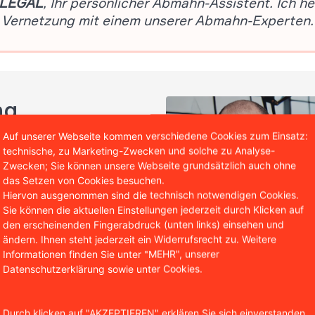
ng
Auf unserer Webseite kommen verschiedene Cookies zum Einsatz:
technische, zu Marketing-Zwecken und solche zu Analyse-
Zwecken; Sie können unsere Webseite grundsätzlich auch ohne
esharing sollten Sie ein
das Setzen von Cookies besuchen.
 Linie gilt es, Ruhe zu
Hiervon ausgenommen sind die technisch notwendigen Cookies.
erlegt zu tätigen.
Sie können die aktuellen Einstellungen jederzeit durch Klicken auf
den erscheinenden Fingerabdruck (unten links) einsehen und
ändern. Ihnen steht jederzeit ein Widerrufsrecht zu. Weitere
hnung beiliegende
Informationen finden Sie unter "MEHR", unserer
Datenschutzerklärung sowie unter Cookies.
eforderte Geldsumme
 in Kontakt
ung verteidigen und muss
Durch klicken auf "AKZEPTIEREN" erklären Sie sich einverstanden,