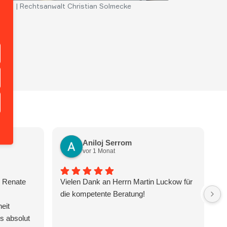
ung! | Rechtsanwalt Christian Solmecke
Aniloj Serrom
vor 1 Monat
n Renate
Vielen Dank an Herrn Martin Luckow für
H
die kompetente Beratung!
th
eit
im
s absolut
ex