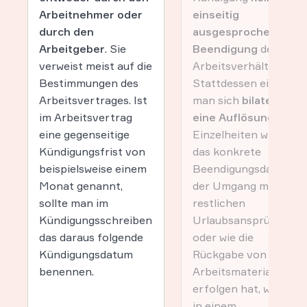
Arbeitnehmer oder
einseitig
durch den
ausgesprochene
Arbeitgeber
. Sie
Beendigung
des
verweist meist auf die
Arbeitsverhältnisses.
Bestimmungen des
Stattdessen einigt
Arbeitsvertrages. Ist
man sich
bilateral auf
im Arbeitsvertrag
eine Auflösung
. Die
eine gegenseitige
Einzelheiten wie etwa
Kündigungsfrist von
das konkrete
beispielsweise einem
Beendigungsdatum,
Monat genannt,
der Umgang mit
sollte man im
restlichen
Kündigungsschreiben
Urlaubsansprüchen
das daraus folgende
oder wie die
Kündigungsdatum
Rückgabe von
benennen.
Arbeitsmaterialien zu
erfolgen hat, werden
in einem