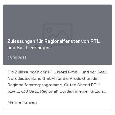
Zulassungen für Regionalfenster von RTL
und Sat.1 verlängert
28.06.2011
Die Zulassungen der RTL Nord GmbH und der Sat.1
Norddeutschland GmbH für die Produktion der
Regionalfensterprogramme „Guten Abend RTL“
bzw. „17.30 Sat.1 Regional“ wurden in einer Sitzung
der Niedersächsischen Landesmedienanstalt am
Mehr erfahren
22.6.2011 um sieben Jahre verlängert. Damit gilt
jetzt eine Laufzeit bis zum 30.6.2018. Aufgrund der