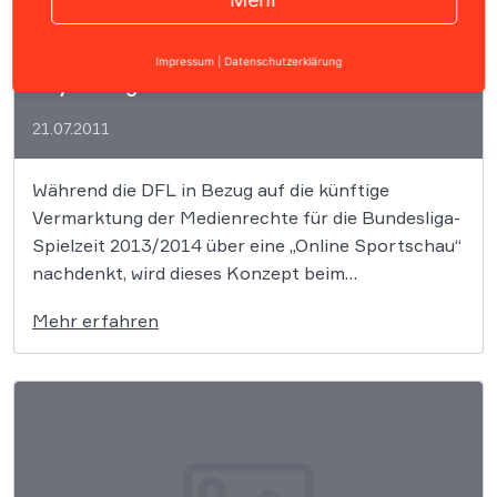
Impressum
|
Datenschutzerklärung
Bayern-Liga startet Online-Fußballschau
21.07.2011
Während die DFL in Bezug auf die künftige
Vermarktung der Medienrechte für die Bundesliga-
Spielzeit 2013/2014 über eine „Online Sportschau“
nachdenkt, wird dieses Konzept beim
Amateurfußball schon jetzt Wirklichkeit. Ab dem
Mehr erfahren
24. Juli 2011 sind die Spiele der Bayern-Liga als
Internet-Sportschau zu sehen.