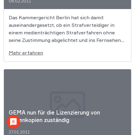
08.02.2011
Das Kammergericht Berlin hat sich damit
auseinandergesetzt, ob ein Strafverteidiger in
einem medienträchtigen Strafverfahren ohne
seine Zustimmung abgelichtet und ins Fernsehen
kommen darf. Er darf nach Auffassung der Richter
Mehr erfahren
nicht so kamerascheu sein wie die
Prozessbeteiligten.
GEMA nun für die Lizenzierung von
Notenkopien zuständig
27.01.2011