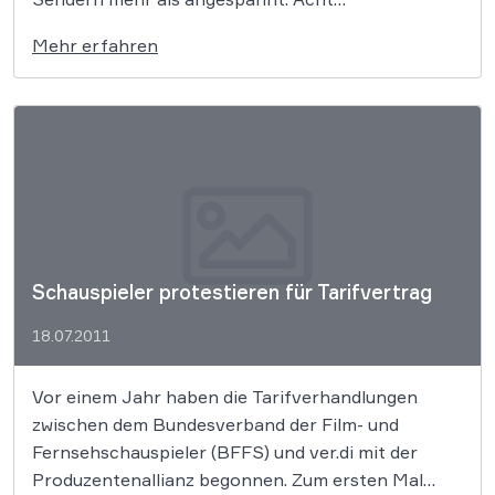
Zeitungsverlage haben gegen die Tagesschau-App
Mehr erfahren
Klage eingereicht, da sie finanzielle Einbußen
befürchten. Erst letzte Woche hat der WDR die
Lieferung von regionalen Fernsehberichten an die
WAZ-Mediengruppe zum Ende dieses Monats […]
Schauspieler protestieren für Tarifvertrag
18.07.2011
Vor einem Jahr haben die Tarifverhandlungen
zwischen dem Bundesverband der Film- und
Fernsehschauspieler (BFFS) und ver.di mit der
Produzentenallianz begonnen. Zum ersten Mal