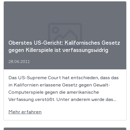
Bestimmungen des Rundfunkstaatsvertrages sind
die beiden […]
Oberstes US-Gericht: Kalifornisches Gesetz
gegen Killerspiele ist verfassungswidrig
28.06.2011
Das US-Supreme Court hat entschieden, dass das
in Kalifornien erlassene Gesetz gegen Gewalt-
Computerspiele gegen die amerikanische
Verfassung verstößt. Unter anderem werde das
darin verankerte Recht auf Meinungsfreiheit
Mehr erfahren
verletzt.