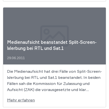
Medien NRW auf.
Medienaufsicht beanstandet Split-Screen-
Werbung bei RTL und Sat.1
29.06.2011
Die Medienaufsicht hat drei Fälle von Split-Screen-
Werbung bei RTL und Sat.1 beanstandet. In beiden
Fällen sah die Kommission für Zulassung und
Aufsicht (ZAK) die vorausgesetzte und klar
erkennbare Trennung von Programm und Werbung
Mehr erfahren
als nicht gegeben.