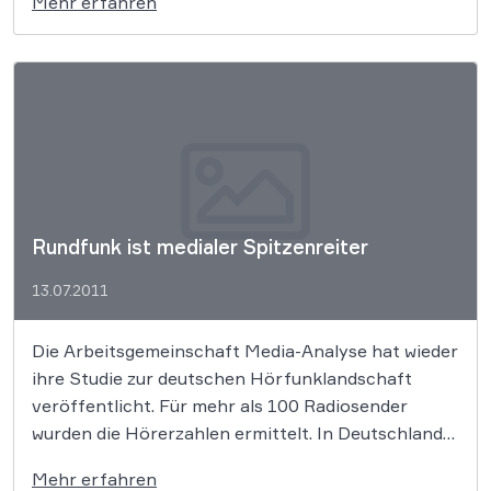
Mehr erfahren
Rundfunk ist medialer Spitzenreiter
13.07.2011
Die Arbeitsgemeinschaft Media-Analyse hat wieder
ihre Studie zur deutschen Hörfunklandschaft
veröffentlicht. Für mehr als 100 Radiosender
wurden die Hörerzahlen ermittelt. In Deutschland
wurden dafür rund 65 000 Personen telefonisch
Mehr erfahren
befragt. Deutschsprachige Ausländer und Kinder