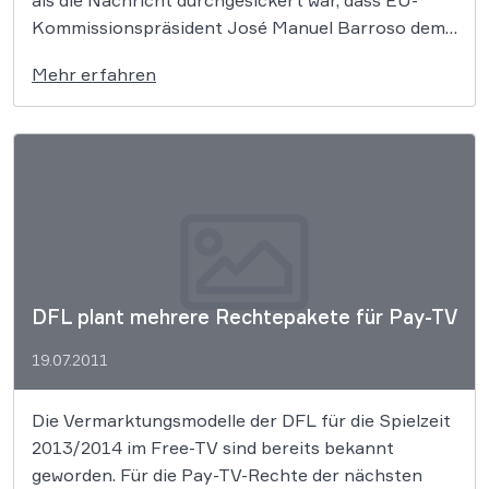
als die Nachricht durchgesickert war, dass EU-
Kommissionspräsident José Manuel Barroso dem
MEDIA-Programm (ein Programm zur Förderung
Mehr erfahren
der audiovisuellen Industrie in Europa) keine
Priorität einräume. Die massiven Proteste zeigten
Wirkung: Die EU-Kommission gab bekannt, die
Vertriebsförderung ab 2013 weiter […]
DFL plant mehrere Rechtepakete für Pay-TV
19.07.2011
Die Vermarktungsmodelle der DFL für die Spielzeit
2013/2014 im Free-TV sind bereits bekannt
geworden. Für die Pay-TV-Rechte der nächsten