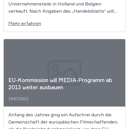
Unternehmensteile in Holland und Belgien
verkauft. Nach Angaben des „Handelsblatts“ will
der Konzern damit bis zu 1,2 Mrd. Euro eines
Mehr erfahren
Festzins-Darlehens vorzeitig tilgen. Die
verbleibenden Kredite in Höhe von 2,4 Mrd. Euro
müssen bis zum Juli 2014 und Juli […]
EU-Kommission will MEDIA-Programm ab
2013 weiter ausbauen
19.07.2011
Anfang des Jahres ging ein Aufschrei durch die
Gemeinschaft der europäischen Filmschaffenden,