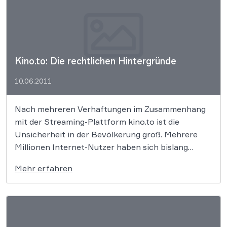
Kino.to: Die rechtlichen Hintergründe
10.06.2011
Nach mehreren Verhaftungen im Zusammenhang
mit der Streaming-Plattform kino.to ist die
Unsicherheit in der Bevölkerung groß. Mehrere
Millionen Internet-Nutzer haben sich bislang
offenbar Filme oder Serien über dieses Portal
Mehr erfahren
angesehen. Nun stellt sich die Frage, wie das bloße
Konsumieren dieser Inhalte rechtlich zu bewerten
ist.