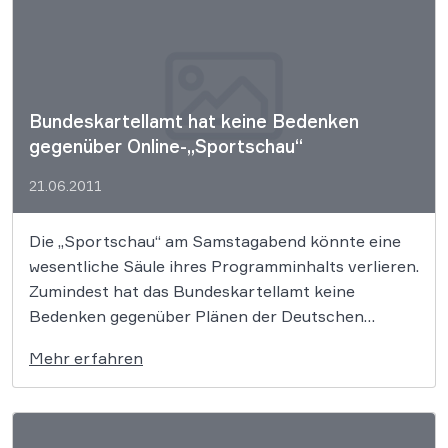
Bundeskartellamt hat keine Bedenken
gegenüber Online-„Sportschau“
21.06.2011
Die „Sportschau“ am Samstagabend könnte eine
wesentliche Säule ihres Programminhalts verlieren.
Zumindest hat das Bundeskartellamt keine
Bedenken gegenüber Plänen der Deutschen
Fußball Liga (DFL) geäußert, die eine erste
Mehr erfahren
Highlight-Berichterstattung als reinen
Webcontent andenkt.