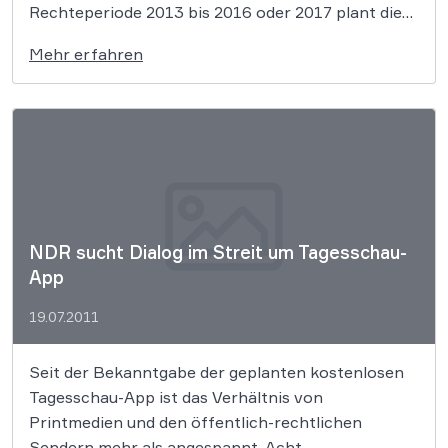
Rechteperiode 2013 bis 2016 oder 2017 plant die
DFL nun ein Drei-Pakete-System für die
Mehr erfahren
Liveberichterstattung, wie die Süddeutsche
Zeitung am Dienstag berichtet. Dabei würde jedes
Paket für alle drei möglichen Vertriebswege
ausgeschrieben […]
NDR sucht Dialog im Streit um Tagesschau-
App
19.07.2011
Seit der Bekanntgabe der geplanten kostenlosen
Tagesschau-App ist das Verhältnis von
Printmedien und den öffentlich-rechtlichen
Sendern mehr als angespannt. Acht