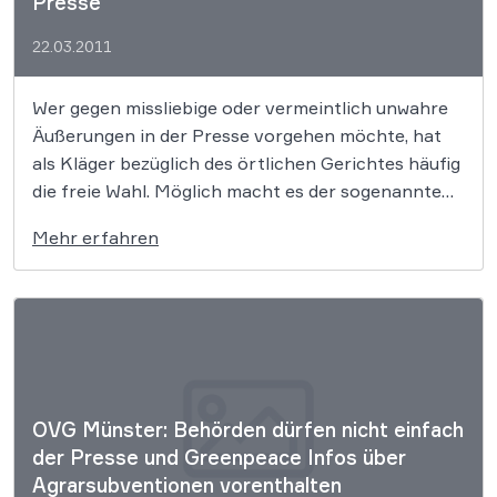
Presse
22.03.2011
Wer gegen missliebige oder vermeintlich unwahre
Äußerungen in der Presse vorgehen möchte, hat
als Kläger bezüglich des örtlichen Gerichtes häufig
die freie Wahl. Möglich macht es der sogenannte
„fliegende Gerichtsstand“. Allerdings müssen sich
Mehr erfahren
Presseorgane hier nicht alles gefallen lassen. Dies
hat das Landgericht Hamburg klargestellt.
OVG Münster: Behörden dürfen nicht einfach
der Presse und Greenpeace Infos über
Agrarsubventionen vorenthalten