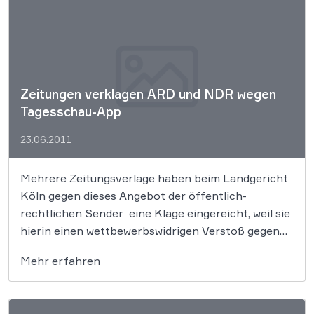
Zeitungen verklagen ARD und NDR wegen
Tagesschau-App
23.06.2011
Mehrere Zeitungsverlage haben beim Landgericht
Köln gegen dieses Angebot der öffentlich-
rechtlichen Sender eine Klage eingereicht, weil sie
hierin einen wettbewerbswidrigen Verstoß gegen
den Rundfunkstaatsvertrag sehen. Hierdurch wird
Mehr erfahren
nach ihrer Ansicht der Markt verzerrt.