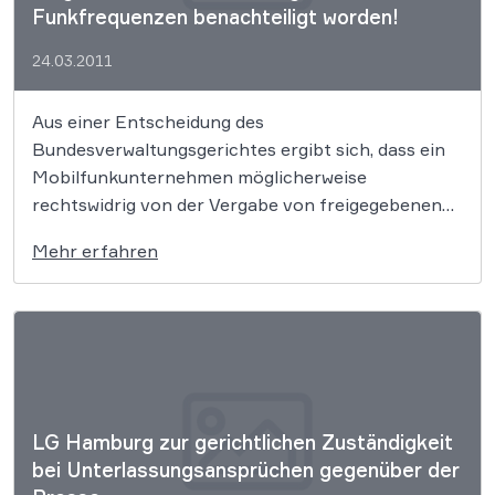
Funkfrequenzen benachteiligt worden!
24.03.2011
Aus einer Entscheidung des
Bundesverwaltungsgerichtes ergibt sich, dass ein
Mobilfunkunternehmen möglicherweise
rechtswidrig von der Vergabe von freigegebenen
Frequenzen ausgeschlossen worden ist. Ein
Mehr erfahren
anderslautendes Urteil des Verwaltungsgerichtes
Köln wurde aufgehoben. Dieses Gericht muss jetzt
prüfen, ob das Vergabeverfahren überhaupt
durchgeführt werden durfte.
LG Hamburg zur gerichtlichen Zuständigkeit
bei Unterlassungsansprüchen gegenüber der