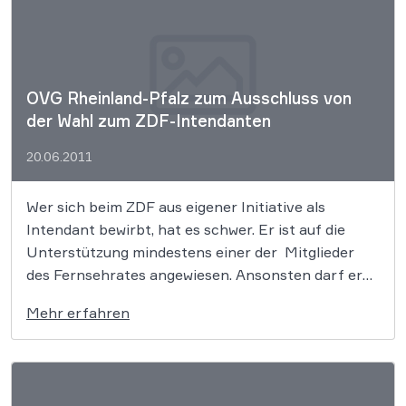
OVG Rheinland-Pfalz zum Ausschluss von
der Wahl zum ZDF-Intendanten
20.06.2011
Wer sich beim ZDF aus eigener Initiative als
Intendant bewirbt, hat es schwer. Er ist auf die
Unterstützung mindestens einer der Mitglieder
des Fernsehrates angewiesen. Ansonsten darf er
vom Wahlverfahren ausgeschlossen werden. Dies
Mehr erfahren
hat das Oberverwaltungsgericht Koblenz im
Rahmen eines Eilverfahrens bestätigt.