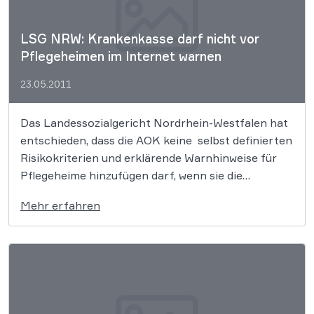
LSG NRW: Krankenkasse darf nicht vor
Pflegeheimen im Internet warnen
23.05.2011
Das Landessozialgericht Nordrhein-Westfalen hat
entschieden, dass die AOK keine selbst definierten
Risikokriterien und erklärende Warnhinweise für
Pflegeheime hinzufügen darf, wenn sie die
gesetzlich vorgesehenen Transparenzberichte mit
Mehr erfahren
den Prüfergebnissen über die Heime ins Internet
stellt. Hierzu fehlt es nach Ansicht des Gerichtes
an der notwendigen Rechtsgrundlage.