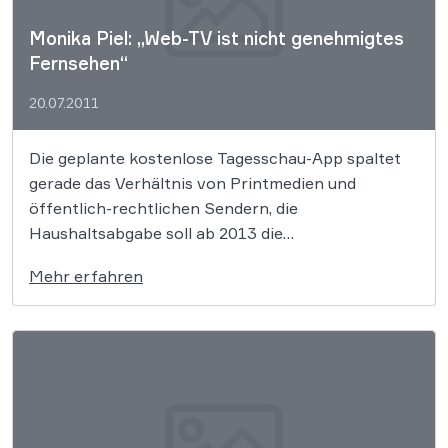
Monika Piel: „Web-TV ist nicht genehmigtes
Fernsehen“
20.07.2011
Die geplante kostenlose Tagesschau-App spaltet
gerade das Verhältnis von Printmedien und
öffentlich-rechtlichen Sendern, die
Haushaltsabgabe soll ab 2013 die
Gebühreneinnahmen stabilisieren und der Wechsel
Mehr erfahren
von Thomas Gottschalk zur ARD soll neue
Quotenerfolge erzielen. Nach einem halben Jahr
im Amt sprach die ARD-Vorsitzende Monika Piel
mit dem Medien-Portal „Meedia“ über Chancen, […]