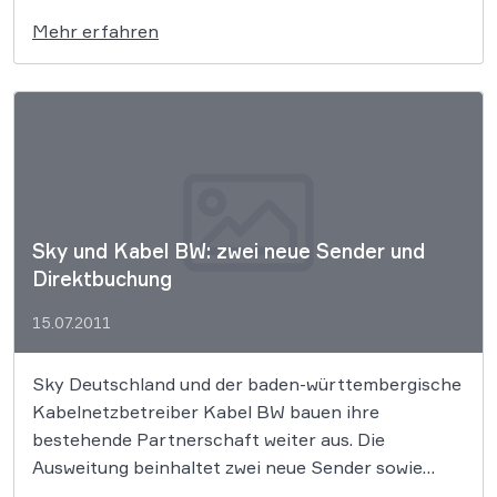
sitzen Schauspieler am Verhandlungstisch und
Mehr erfahren
fordern künftig tarifliche Untergrenzen für Gagen.
Nach dem schleppenden Verlauf der
Verhandlungen sind nun etliche Schauspieler in
einen „Bummelstreik“ getreten um für […]
Sky und Kabel BW: zwei neue Sender und
Direktbuchung
15.07.2011
Sky Deutschland und der baden-württembergische
Kabelnetzbetreiber Kabel BW bauen ihre
bestehende Partnerschaft weiter aus. Die
Ausweitung beinhaltet zwei neue Sender sowie
Vertriebs- und Verbreitungskooperationen. Mit