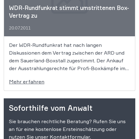
WDR-Rundfunkrat stimmt umstrittenen Box-
Vertrag zu
20.07.2011
Der WDR-Rundfunkrat hat nach langen
Diskussionen dem Vertrag zwischen der ARD und
dem Sauerland-Boxstall zugestimmt. Der Ankauf
der Ausstrahlungsrechte für Profi-Boxkämpfe im
Zeitraum 2013 und 2014 war intern stark
Mehr erfahren
umstritten. Die ARD hatte ursprünglich geschätzte
54 Millionen Euro für einen Dreijahresvertrag mit
dem Promotor Sauerland ausgeben wollen. Das
Soforthilfe vom Anwalt
Gremium hat zwar […]
Sie brauchen rechtliche Beratung? Rufen Sie uns
an für eine kostenlose Ersteinschätzung oder
nutzen Sie unser Kontaktformular.