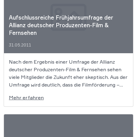
Aufschlussreiche Frühjahrsumfrage der
Allianz deutscher Produzenten-Film &
Fernsehen
31.05.2011
Nach dem Ergebnis einer Umfrage der Allianz
deutscher Produzenten-Film & Fernsehen sehen
viele Mitglieder die Zukunft eher skeptisch. Aus der
Umfrage wird deutlich, dass die Filmförderung –
und die damit verbundene Filmabgabe von den
Mehr erfahren
Kinobetreibern – von großer wirtschaftlicher
Bedeutung ist.