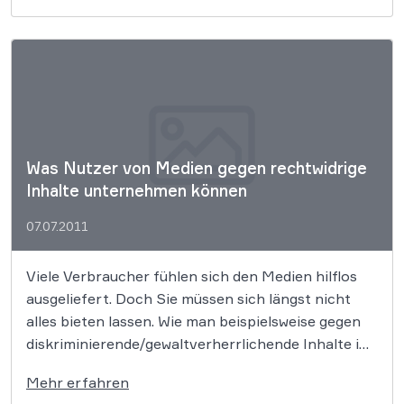
zwischen 10 und 13 Jahren wurden bei der
Erhebung berücksichtigt.
Was Nutzer von Medien gegen rechtwidrige
Inhalte unternehmen können
07.07.2011
Viele Verbraucher fühlen sich den Medien hilflos
ausgeliefert. Doch Sie müssen sich längst nicht
alles bieten lassen. Wie man beispielsweise gegen
diskriminierende/gewaltverherrlichende Inhalte im
Fernsehen, im Radio sowie auf Webseiten vorgehen
Mehr erfahren
kann, zeigt eine Broschüre der Landesanstalt für