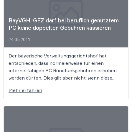
BayVGH: GEZ darf bei beruflich genutztem
PC keine doppelten Gebühren kassieren
24.05.2011
Der bayerische Verwaltungsgerichtshof hat
entschieden, dass normalerweise für einen
internetfähigen PC Rundfunkgebühren erhoben
werden dürfen. Dies gilt aber nicht, wenn diese
bereits für ein auf dem Grundstück befindliches
Mehr erfahren
herkömmliches Rundfunkgerät entrichtet werden.
Dabei darf es sich auch um privat genutzte Geräte
handeln. Ein Urteil, dass vor allem für
Selbstständige und […]