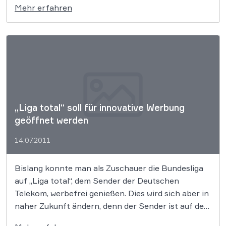
Mehr erfahren
dem neuen Bundesliga und Champions League
Sender „Sky Sport HD Extra“ und „Sky Sport
News HD“, der im Winter starten soll, wird das Sky
HD-Portfolio […]
„Liga total“ soll für innovative Werbung
geöffnet werden
14.07.2011
Bislang konnte man als Zuschauer die Bundesliga
auf „Liga total“, dem Sender der Deutschen
Telekom, werbefrei genießen. Dies wird sich aber in
naher Zukunft ändern, denn der Sender ist auf der
Suche nach einem Programmsponsor.