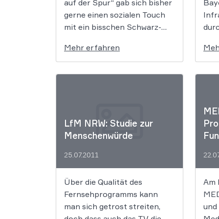
auf der Spur“ gab sich bisher
Bay
gerne einen sozialen Touch
Infr
mit ein bisschen Schwarz-
dur
Weiß-Malerei. Jetzt sind
erge
Mehr erfahren
Meh
allerdings schwere Vorwürfe
Befr
laut geworden, die derzeit von
komp
der Niedersächsischen
nich
Landesmedienanstalt geprüft
gab
werden.
Deut
MED
von
LfM NRW: Studie zur
Pro
meh
Menschenwürde
Fun
Hin
und
25.07.2011
22.0
Zus
poli
Über die Qualität des
Am 
Fernsehprogramms kann
MED
man sich getrost streiten,
und 
doch dass auch das TV die
Med