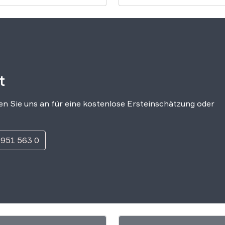
volksverhetzend eingestu
hatte. Daraufhin hatte de
rbb eine Ausstrahlung de
Spots abgelehnt. Das OV
bekräftigte nun die
entsprechende Entschei
des Verwaltungsgerichts
t
Berlin vom 18. August. De
Beschluss des
n Sie uns an für eine kostenlose Ersteinschätzung oder
Oberverwaltungsgerichts 
 951 563 0