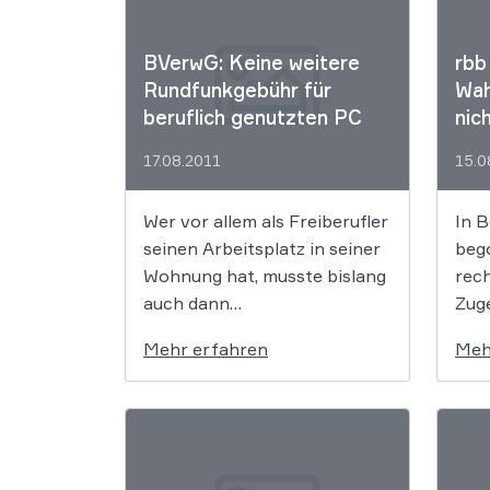
BVerwG: Keine weitere
rbb
Rundfunkgebühr für
Wah
beruflich genutzten PC
nic
17.08.2011
15.0
Wer vor allem als Freiberufler
In B
seinen Arbeitsplatz in seiner
bego
Wohnung hat, musste bislang
rech
auch dann
Zug
Rundfunkgebühren für
von
Mehr erfahren
Meh
seinen beruflich genutzten
verp
internetfähigen PC
Ber
entrichten, wenn er dort
den
auch herkömmliche
ein
Rundfunkempfangsgeräte
nich