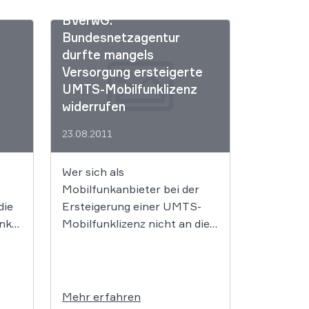
BVerwG:
Bundesnetzagentur
durfte mangels
Versorgung ersteigerte
UMTS-Mobilfunklizenz
widerrufen
23.08.2011
Wer sich als
Mobilfunkanbieter bei der
die
Ersteigerung einer UMTS-
nks
Mobilfunklizenz nicht an die
 der
auferlegte
Versorgungspflicht hält, muss
mit dem Widerruf der
als
erworbenen Lizenzrechte
Mehr erfahren