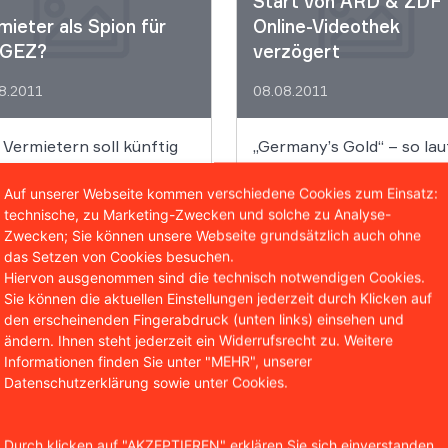
Start von ARD & ZDF
semitteilung des
mieter als Spion für
Online-Videothek
ders. Nach eingehender
 GEZ?
verzögert
fung durch das rbb-
itiariat habe man sich
8.2011
08.08.2011
en die Ausstrahlung
chieden, da […]
Vermietern soll künftig
„Germany’s Gold“ – so lau
 Auskunftspflicht
der Arbeitstitel der gepl
Auf unserer Webseite kommen verschiedene Cookies zum Einsatz:
enüber der
Video-on-Demand Plattf
technische, zu Marketing-Zwecken und solche zu Analyse-
ühreneinzugszentrale
von ARD und ZDF.
Zwecken; Sie können unsere Webseite grundsätzlich auch ohne
) auferlegt werden.
Qualitätsinhalte aus 60
das Setzen von Cookies besuchen.
r erfahren
Mehr erfahren
urch wird auch das
Jahren deutscher
Hiervon ausgenommen sind die technisch notwendigen Cookies.
ältnis zwischen Mieter
Fernsehgeschichte sollen
Sie können die aktuellen Einstellungen jederzeit durch Klicken auf
den erscheinenden Fingerabdruck (unten links) einsehen und
Vermieter stark belastet.
dort abrufbar sein, so ZD
ändern. Ihnen steht jederzeit ein Widerrufsrecht zu. Weitere
endschutz: USK
Intendant Markus Schäc
Informationen finden Sie unter "MEHR", unserer
öffentlicht Leitlinien
im Frühjahr dieses Jahres
Datenschutzerklärung sowie unter Cookies.
 die Altersfreigabe von
Bundeskartellamt
Der Start des Projekts wi
puter- und
überprüft Übernahme 
sich nun verzögern,
eospielen
Kabel BW
zumindest ist es immer n
Durch klicken auf "AKZEPTIEREN" erklären Sie sich einverstanden,