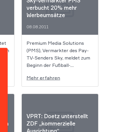
Sky-Vermarkter PMS
auseinanderzusetzen.
verbucht 20% mehr
Werbeumsätze
08.08.2011
tet
Premium Media Solutions
anten
(PMS), Vermarkter des Pay-
orm
TV-Senders Sky, meldet zum
Beginn der Fußball-
Bundesliga neue
Mehr erfahren
Vermarktungsrekorde. Im
Vergleich zum Auftakt der
F
letzten Saison hat sich die
hter
Auslastung bestehender
.
Werbeflächen zu Beginn der
VPRT: Doetz unterstellt
rd
Spielzeit 2011/2012 um mehr
von
ZDF „kommerzielle
als 50% erhöht. Die ist der
Ausrichtung“
och
höchste Werbeumsatz der