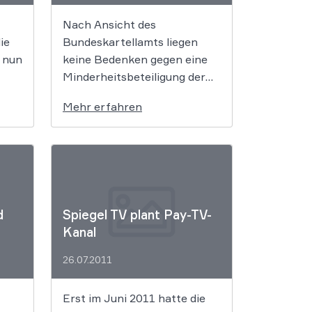
ell
die Programmgestaltung der
Nach Ansicht des
Digitalkanäle ZDF […]
ie
Bundeskartellamts liegen
 nun
keine Bedenken gegen eine
Minderheitsbeteiligung der
Tele-München Fernseh- und
Mehr erfahren
n
Produktionsgesellschaft
d
(TMG) an Odeon Film AG vor.
Das wurde gestern bekannt
gegeben. Dem
Zusammenschluss der
Unternehmen steht somit
d
Spiegel TV plant Pay-TV-
nichts mehr im Wege. Die
Kanal
TMG wird nun 3.912.009 neue
Aktien der Odeon Film AG
26.07.2011
zeichnen und übernehmen.
[…]
Erst im Juni 2011 hatte die