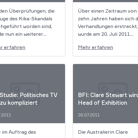
icklung beeinträchtigt
gegenüber Reuters. Gener
 den Überprüfungen, die
Über einen Zeitraum von
. Davon hängt die
stehe das Kartellamt
Zuge des Kika-Skandals
zehn Jahren haben sich d
rsfreigabe ab.
Fusionen […]
chgeführt worden sind,
Verhandlungen erstreckt,
e nun ein weiterer
wurde am 20. Juli 2011
smissbrauch aufgedeckt:
endlich das lang geplante
r erfahren
Mehr erfahren
- Unterhaltungschef
Koproduktionsabkomme
Foht soll offizielles MDR-
zwischen Deutschland un
häftsbriefpapier für
Russland unterschrieben.
vate Zwecke genutzt und
te zu Zahlungen
nlasst haben. Ob sich
Studie: Politisches TV
BFI: Clare Stewart wir
 Foht dadurch einen
 zu kompliziert
Head of Exhibition
önlichen Vorteil
chafft hat, ist noch
7.2011
26.07.2011
ar.
 im Auftrag des
Die Australierin Clare