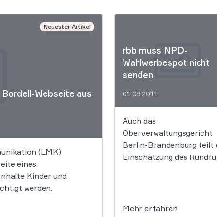
Neuester Artikel
rbb muss NPD-
Wahlwerbespot nicht
senden
 Bordell-Webseite aus
01.09.2011
Auch das
Oberverwaltungsgericht
Berlin-Brandenburg teilt 
munikation (LMK)
Einschätzung des Rundfu
eite eines
Berlin-Brandenburg (rbb),
 Inhalte Kinder und
nach interner juristischer
ächtigt werden.
Prüfung einen
Wahlwerbespot der NPD 
Mehr erfahren