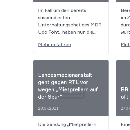
Entw
Im Fall um den bereits
Bei
wird
suspendierten
im 
Alte
Unterhaltungschef des MDR,
dur
Udo Foht, haben nun die
wurd
Untersuchungen weitere
Amt
Mehr erfahren
Meh
Verstöße gegen interne
MDR
Richtlinien und Fälle des
Udo 
Amtsmissbrauchs
Gesc
aufgedeckt. „Der MDR wird
pri
Landesmedienanstalt
den Vorgang vorbehaltlos,
Drit
geht gegen RTL vor
sachgerecht und transparent
vera
wegen „Mietprellern auf
BR 
aufklären. An Spekulationen
Udo
der Spur“
oft
und Vorverurteilungen
pers
werden wir uns aber nicht
vers
28.07.2011
27.0
beteiligen“, erklärte MDR-
unkl
Unternehmenssprecher Dirk
Die Sendung „Mietprellern
Eine
Thärichen. Mit […]