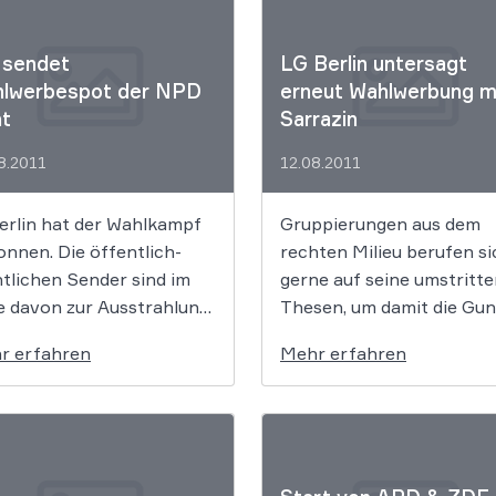
 sendet
LG Berlin untersagt
lwerbespot der NPD
erneut Wahlwerbung m
ht
Sarrazin
8.2011
12.08.2011
erlin hat der Wahlkampf
Gruppierungen aus dem
nnen. Die öffentlich-
rechten Milieu berufen si
tlichen Sender sind im
gerne auf seine umstritt
e davon zur Ausstrahlung
Thesen, um damit die Gun
 Wahlwerbespots
der Wähler zu gewinnen.
r erfahren
Mehr erfahren
flichtet, der Rundfunk
Hiergegen hat sich Sarra
lin-Brandenburg werde
das zweite Mal erfolgreic
 von der NPD
gewehrt.
gereichten Spot aber
t ausstrahlen, so eine