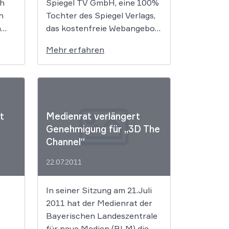
sh
Spiegel TV GmbH, eine 100%
n
Tochter des Spiegel Verlags,
n
das kostenfreie Webangebot
spiegel.tv gestartet. Im
Mehr erfahren
et
Herbst 2011 soll nun auch ein
für
Pay-TV-Sender folgen.
BFI
für
t
Medienrat verlängert
max
Genehmigung für „3D The
ftig
Channel“
22.07.2011
In seiner Sitzung am 21.Juli
2011 hat der Medienrat der
Bayerischen Landeszentrale
für neue Medien (BLM) die