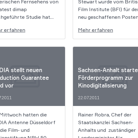
erischen Fernsehens von
Stewart wurde vom Briti
atest dimap
Film Institute (BFI) für de
chgeführte Studie hat
neu geschaffenen Poste
ben, dass für 41% aller
Head of Exhibition
r erfahren
Mehr erfahren
agten Politik oft so
ausgewählt. Damit zeichn
liziert ist, dass sie diese
sie ab Ende August 2011 
t verstehen. Insgesamt
alle Kinoaktivitäten des 
en sogar 71% der
verantwortlich, darunter 
schen an, dass sie sich
den Betrieb des BFI
IA stellt neuen
Sachsen-Anhalt starte
 den Fernsehsendern
Southbank und des BFI I
duction Guarantee
Förderprogramm zur
r
Kinos. Zudem wird sie kün
d vor
Kinodigitalisierung
tergrundinformationen
das BFI […]
 Erklärungen von
7.2011
22.07.2011
ammenhängen bei der
tischen […]
Mittwoch hatten die
Rainer Robra, Chef der
IA Antenne Düsseldorf
Staatskanzlei Sachsen-
die Film- und
Anhalts und zuständiger
ienstiftung NRW 50
Landesminister für