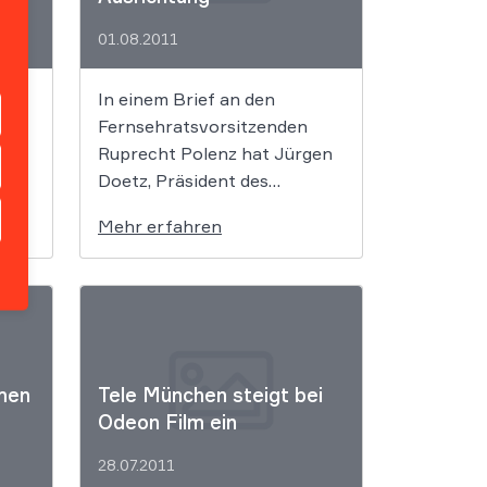
lamt
jemals zum Start einer neuen
01.08.2011
Spielzeit […]
In einem Brief an den
Fernsehratsvorsitzenden
Ruprecht Polenz hat Jürgen
s
Doetz, Präsident des
Verbandes Privater Rundfunk
Mehr erfahren
ten
und Telemedien (VPRT), dem
eine
ZDF vorgeworfen, es
betreibe eine „kommerzielle
ers.
Ausrichtung“ und eine
tät
zunehmende
„Expansionspolitik“. Dies
men
Tele München steigt bei
berichtet das
Odeon Film ein
Nachrichtenmagazin Focus,
der Brief liege dem Magazin
28.07.2011
vor. Zudem kritisiere Doetz