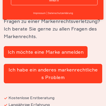
Sie möchten eine Marke anmelden,
übertragen oder löschen? Oder haben Sie
Impressum
|
Datenschutzerklärung
Fragen zu einer Markenrechtsverletzung?
Ich berate Sie gerne zu allen Fragen des
Markenrechts.
Ich möchte eine Marke anmelden
Ich habe ein anderes markenrechtliche
s Problem
Kostenlose Erstberatung
Langjährige Erfahrung