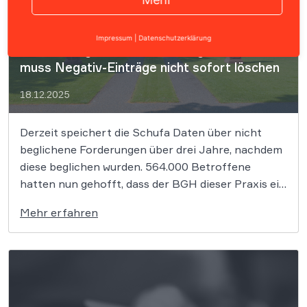
Impressum
|
Datenschutzerklärung
BGH zu beglichenen Forderungen: Schufa
muss Negativ-Einträge nicht sofort löschen
18.12.2025
Derzeit speichert die Schufa Daten über nicht
beglichene Forderungen über drei Jahre, nachdem
diese beglichen wurden. 564.000 Betroffene
hatten nun gehofft, dass der BGH dieser Praxis ein
Ende bereiten könnte und beglichene Einträge
Mehr erfahren
früher gelöscht werden könnten. Der BGH
relativiert: Eine Speicherung von Negativ-
Einträgen bis zu 3 Jahren kann zulässig […]