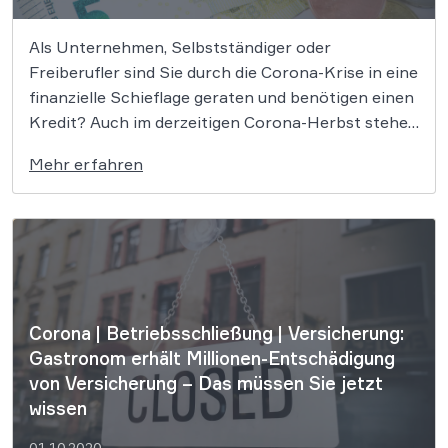
Als Unternehmen, Selbstständiger oder
Freiberufler sind Sie durch die Corona-Krise in eine
finanzielle Schieflage geraten und benötigen einen
Kredit? Auch im derzeitigen Corona-Herbst stehen
Ihnen einige staatliche Fördermittel zu Verfügung.
Mehr erfahren
Wir informieren Sie über Ihre Möglichkeiten. Gerne
stehen unsere Rechtsexperten Ihnen jederzeit
beratend zur Seite. Mit milliardenschweren
Notpaketen will die […]
Corona | Betriebsschließung | Versicherung:
Gastronom erhält Millionen-Entschädigung
von Versicherung – Das müssen Sie jetzt
wissen
01.10.2020