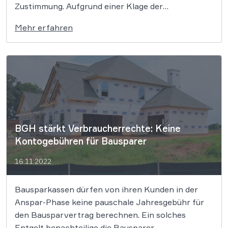
Zustimmung. Aufgrund einer Klage der
Verbraucherzentrale hat das LG Hannover dieses
Mehr erfahren
Vorgehen nun gestoppt. Seit April 2021 müssen
Bankkunden Änderungen der Allgemeinen
Geschäftsbedingungen (AGB) aktiv zustimmen.
Grund dafür ist ein Urteil des Bundesgerichtshofs
[…]
BGH stärkt Verbraucherrechte: Keine
Kontogebühren für Bausparer
16.11.2022
Bausparkassen dürfen von ihren Kunden in der
Anspar-Phase keine pauschale Jahresgebühr für
den Bausparvertrag berechnen. Ein solches
Entgelt benachteilige die Bausparer