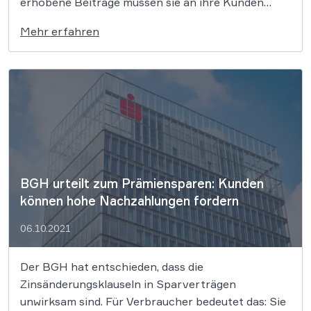
erhobene Beiträge müssen sie an ihre Kunden
zurückzahlen. So entschied jüngst das LG Berlin,
Mehr erfahren
nachdem der vzbv gegen ein Kreditinstitut in
Berlin geklagt hatte. Der Verband möchte nun
bundesweit gegen die Praxis der Banken […]
BGH urteilt zum Prämiensparen: Kunden
können hohe Nachzahlungen fordern
06.10.2021
Der BGH hat entschieden, dass die
Zinsänderungsklauseln in Sparverträgen
unwirksam sind. Für Verbraucher bedeutet das: Sie