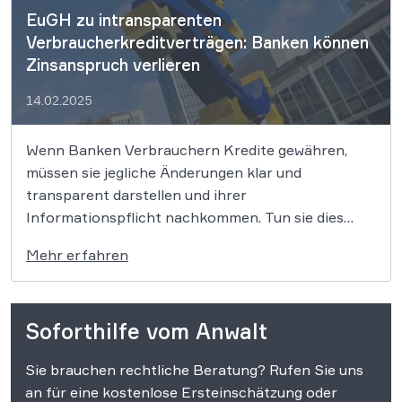
EuGH zu intransparenten
Verbraucherkreditverträgen: Banken können
Zinsanspruch verlieren
14.02.2025
Wenn Banken Verbrauchern Kredite gewähren,
müssen sie jegliche Änderungen klar und
transparent darstellen und ihrer
Informationspflicht nachkommen. Tun sie dies
nicht, so kann die Bank ihren Zinsanspruch
Mehr erfahren
verlieren. Dies hat der EuGH entschieden. Banken
müssen bei Kreditverträgen mit Verbrauchern den
effektiven Jahreszins und darüber hinaus alle
Soforthilfe vom Anwalt
Änderungen der Vertragsdurchführungen klar […]
Sie brauchen rechtliche Beratung? Rufen Sie uns
an für eine kostenlose Ersteinschätzung oder