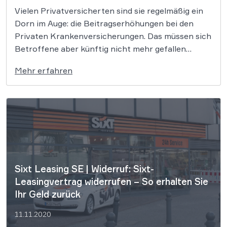
Vielen Privatversicherten sind sie regelmäßig ein
Dorn im Auge: die Beitragserhöhungen bei den
Privaten Krankenversicherungen. Das müssen sich
Betroffene aber künftig nicht mehr gefallen
lassen. Millionen Beitragserhöhungen der
Mehr erfahren
vergangenen Jahre waren illegal. Das hat am 16. 12.
2020 sogar der BGH in zwei Sensationsurteilen
bestätigt. Versicherte können hohe Beträge
zurückerstattet […]
Sixt Leasing SE | Widerruf: Sixt-
Leasingvertrag widerrufen – So erhalten Sie
Ihr Geld zurück
11.11.2020