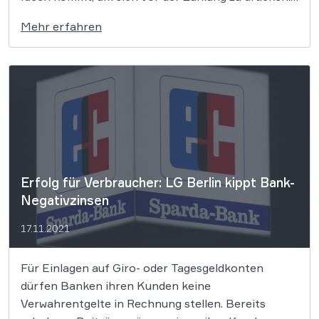
Eine Idee, die bereits seit Jahren im Netz kursiert,
Mehr erfahren
ist, den Beitragsservice damit zu ärgern, den
Rundfunkbeitrag in bar zahlen zu wollen. Der EuGH
[…]
Erfolg für Verbraucher: LG Berlin kippt Bank-
Negativzinsen
17.11.2021
Für Einlagen auf Giro- oder Tagesgeldkonten
dürfen Banken ihren Kunden keine
Verwahrentgelte in Rechnung stellen. Bereits