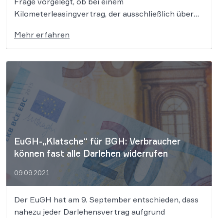
Frage vorgelegt, ob bei einem
Kilometerleasingvertrag, der ausschließlich über
Fernkommunikationsmittel geschlossen wurde, ein
Mehr erfahren
Verbraucher-Widerrufsrecht besteht. Maßgeblich
für die Beantwortung der Frage wird sein, ob ein
solcher Vertrag als Finanzdienstleistung oder aber
als Kraftfahrzeugvermietung einzuordnen ist. Dem
Vorlagebeschluss […]
EuGH-„Klatsche“ für BGH: Verbraucher
können fast alle Darlehen widerrufen
09.09.2021
Der EuGH hat am 9. September entschieden, dass
nahezu jeder Darlehensvertrag aufgrund