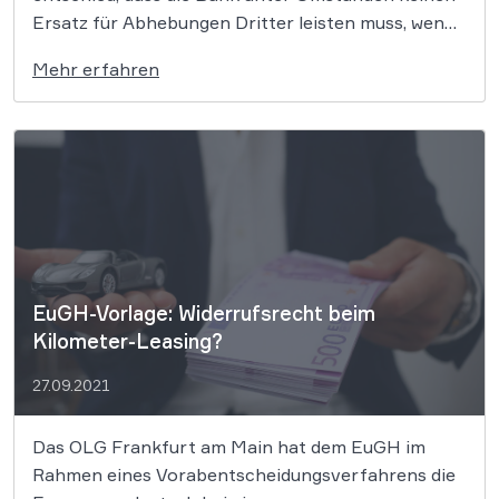
Ersatz für Abhebungen Dritter leisten muss, wenn
die Verlustmeldung erst nach 30 Minuten erfolgt.
Mehr erfahren
Das Amtsgericht (AG) Frankfurt am Main hat
entschieden, dass die Haftung einer Bank für die
nach Verlust […]
EuGH-Vorlage: Widerrufsrecht beim
Kilometer-Leasing?
27.09.2021
Das OLG Frankfurt am Main hat dem EuGH im
Rahmen eines Vorabentscheidungsverfahrens die