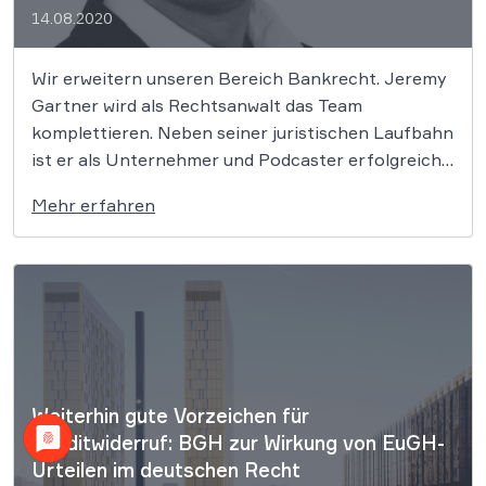
14.08.2020
Wir erweitern unseren Bereich Bankrecht. Jeremy
Gartner wird als Rechtsanwalt das Team
komplettieren. Neben seiner juristischen Laufbahn
ist er als Unternehmer und Podcaster erfolgreich.
Wir von WILDE BEUGER SOLMECKE
Mehr erfahren
Rechtsanwälte haben unseren Hauptsitz im
Herzen der Medienhauptstadt Köln und gehören
seit über 30 Jahren bundesweit zu den
renommierten und führenden […]
Weiterhin gute Vorzeichen für
Kreditwiderruf: BGH zur Wirkung von EuGH-
Urteilen im deutschen Recht