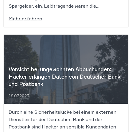
Spargelder, ein. Leidtragende waren die
Bankkunden. Nun beschäftigte sich das OLG
Mehr erfahren
Frankfurt mit einer Klage der Verbraucherzentrale
Hamburg gegen diese Negativzinsen und entschied
über die Rechtmäßigkeit der konkreten Banken-
AGB. Eine Klausel in […]
Vorsicht bei ungewohnten Abbuchungen:
Hacker erlangen Daten von Deutscher Bank
und Postbank
19.07.2023
Durch eine Sicherheitslücke bei einem externen
Dienstleister der Deutschen Bank und der
Postbank sind Hacker an sensible Kundendaten