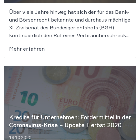
Über viele Jahre hinweg hat sich der für das Bank-
und Börsenrecht bekannte und durchaus mächtige
XI. Zivilsenat des Bundesgerichtshofs (BGH)
kontinuierlich den Ruf eines Verbraucherschrecks
erarbeitet, der lediglich den Kreditinstituten des
Mehr erfahren
Landes wohlgesonnen zu sein schien. Bislang!
Denn was sich gerade am BGH abspielt, damit
hätte wohl wirklich niemand […]
Kredite für Unternehmen: Fördermittel in der
Coronavirus-Krise – Update Herbst 2020
19.10.2020