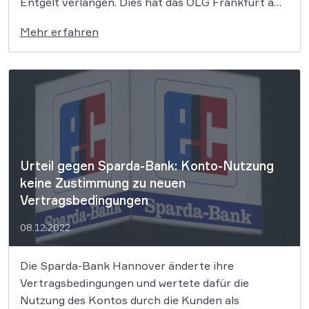
Entgelt verlangen. Dies hat das OLG Frankfurt am
Main entschieden. Es handle sich vielmehr um eine
Mehr erfahren
vertragliche Nebenpflicht der Bank gegenüber
ihren Kunden. Nach Ansicht des
Oberlandesgerichts (OLG) Frankfurt am Main […]
Urteil gegen Sparda-Bank: Konto-Nutzung
keine Zustimmung zu neuen
Vertragsbedingungen
08.12.2022
Die Sparda-Bank Hannover änderte ihre
Vertragsbedingungen und wertete dafür die
Nutzung des Kontos durch die Kunden als