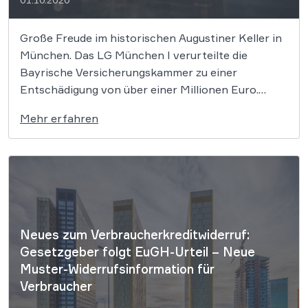
Große Freude im historischen Augustiner Keller in
München. Das LG München I verurteilte die
Bayrische Versicherungskammer zu einer
Entschädigung von über einer Millionen Euro.
Weitere Verfahren werden zeitnah entschieden.
Mehr erfahren
Der Pächter des Augustinerkellers hatte geklagt,
da die Versicherung sich geweigert hatte, für die
Coronabedingte Betriebsschließung zu zahlen. Wir
klären auf. […]
Neues zum Verbraucherkreditwiderruf:
Gesetzgeber folgt EuGH-Urteil – Neue
Muster-Widerrufsinformation für
Verbraucher