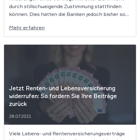
durch stillschweigende Zustimmung stattfinden
können. Dies hatten die Banken jedoch bisher so
gehandhabt, sodass Kunden diverser großer
Mehr erfahren
Banken nun die berechneten unzulässigen
Gebühren von ihrer Bank zurückfordern können.
Inzwischen liegen auch die Entscheidungsgründe
vor. Da […]
Jetzt Renten- und Lebensversicherung
widerrufen: So fordern Sie Ihre Beiträge
zurück
28.07.2021
Viele Lebens- und Rentenversicherungsverträge