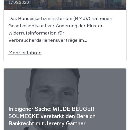
17.09.2020
Das Bundesjustizministerium (BMJV) hat einen
Gesetzesentwurf zur Änderung der Muster-
Widerrufsinformation für
Verbraucherdarlehensverträge im
Einführungsgesetz zum Bürgerlichen Gesetzbuch
Mehr erfahren
(EGBGB) vorgelegt. Damit reagieren die
Verantwortlichen auf ein bahnbrechendes Urteil
des Europäischen Gerichtshofs (EuGH) vom 26.
März 2020, in dem die Richter das bisherige, in
zahlreichen Fällen verwendete Muster für
unvereinbar mit der […]
In eigener Sache: WILDE BEUGER
SOLMECKE verstärkt den Bereich
Bankrecht mit Jeremy Gartner