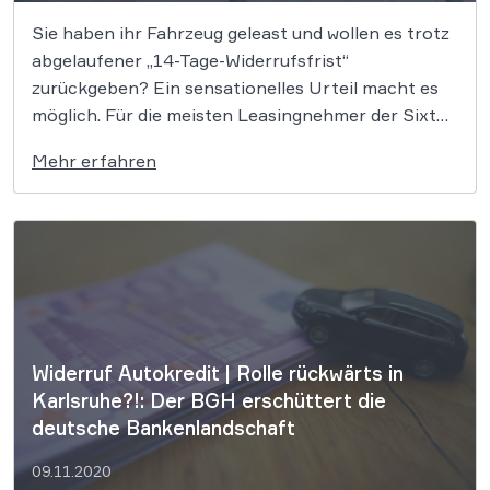
Sie haben ihr Fahrzeug geleast und wollen es trotz
abgelaufener „14-Tage-Widerrufsfrist“
zurückgeben? Ein sensationelles Urteil macht es
möglich. Für die meisten Leasingnehmer der Sixt
Leasing SE heißt das: Sie können ihre Raten
Mehr erfahren
komplett zurückfordern! Wir klären auf: Ein
Münchener Richterspruch stärkt massiv die
Rechte aller Verbraucher. Bei den Autofinanzierern
indes […]
Widerruf Autokredit | Rolle rückwärts in
Karlsruhe?!: Der BGH erschüttert die
deutsche Bankenlandschaft
09.11.2020