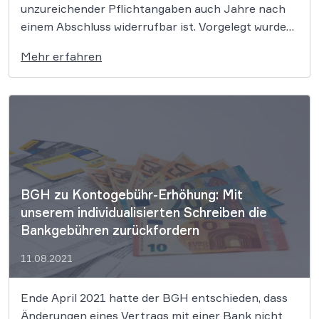
unzureichender Pflichtangaben auch Jahre nach
einem Abschluss widerrufbar ist. Vorgelegt wurde
diese Rechtsfrage allerdings nicht vom BGH –
Mehr erfahren
sondern vom LG Ravensburg. Damit können jetzt
Millionen Verbraucher bares Geld sparen. Update
9. September 2021: Der Gerichthof der
Europäischen […]
BGH zu Kontogebühr-Erhöhung: Mit
unserem individualisierten Schreiben die
Bankgebühren zurückfordern
11.08.2021
Ende April 2021 hatte der BGH entschieden, dass
Änderungen eines Vertrags mit einer Bank nicht