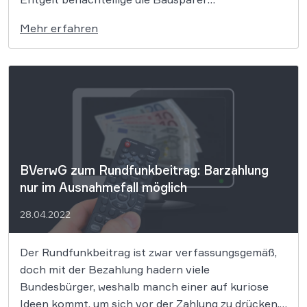
unangemessen, weil damit Kosten für
Mehr erfahren
Verwaltungstätigkeiten auf sie abgewälzt würden,
so der BGH. Knapp 24 Millionen Bausparverträge
gibt es in Deutschland, auf jeden zweiten Haushalt
kommt rechnerisch einer. Doch […]
BVerwG zum Rundfunkbeitrag: Barzahlung
nur im Ausnahmefall möglich
28.04.2022
Der Rundfunkbeitrag ist zwar verfassungsgemäß,
doch mit der Bezahlung hadern viele
Bundesbürger, weshalb manch einer auf kuriose
Ideen kommt, um sich vor der Zahlung zu drücken.