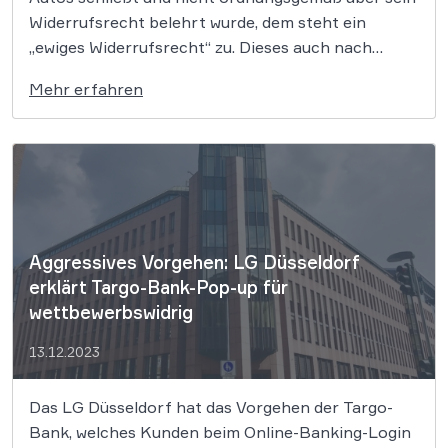
Widerrufsrecht belehrt wurde, dem steht ein
„ewiges Widerrufsrecht“ zu. Dieses auch nach
Jahren auszuüben, ist nicht rechtsmissbräuchlich,
Mehr erfahren
so der EuGH. Der Europäische Gerichtshof (EuGH)
hat ein erneutes Urteil zum sog. ewigen
Widerrufsrecht gefällt: Dieses stehe Verbrauchern
[…]
Aggressives Vorgehen: LG Düsseldorf
erklärt Targo-Bank-Pop-up für
wettbewerbswidrig
13.12.2023
Das LG Düsseldorf hat das Vorgehen der Targo-
Bank, welches Kunden beim Online-Banking-Login