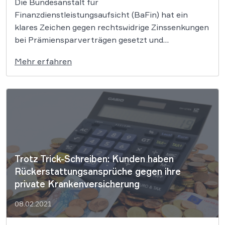
Die Bundesanstalt für
Finanzdienstleistungsaufsicht (BaFin) hat ein
klares Zeichen gegen rechtswidrige Zinssenkungen
bei Prämiensparverträgen gesetzt und
durchgegriffen. Mit einer neu erlassenen
Mehr erfahren
Allgemeinverfügung werden Banken gezwungen
auf rechtswidrige Klauseln in alten Verträgen
hinzuweisen und Ausgleichsvorschläge zu
unterbreiten. Hunderttausende Kunden können zu
Unrecht nicht gezahlte Zinsen von den Banken
erstattet bekommen. Sogenannten […]
Trotz Trick-Schreiben: Kunden haben
Rückerstattungsansprüche gegen ihre
private Krankenversicherung
08.02.2021