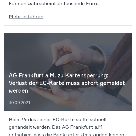
können wahrscheinlich tausende Euro
nachfordern. Hintergrund ist eine von mehreren
Mehr erfahren
Musterfeststellungsklagen, bei der sich viele
Verbraucher anschließen konnten. Doch auch
Bankkunden, die keiner Klage beigetreten sind,
können profitieren. Zehntausende Sparer haben
mit Spannung nach […]
AG Frankfurt a.M. zu Kartensperrung:
Verlust der EC-Karte muss sofort gemeldet
werden
30.09.2021
Beim Verlust einer EC-Karte sollte schnell
gehandelt werden. Das AG Frankfurt a.M.
entschied, dass die Bank unter Umständen keinen