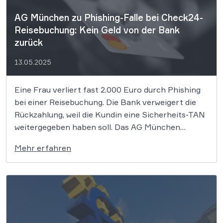
AG München zu Phishing-Falle bei Check24-
Reisebuchung: Kein Geld von der Bank
zurück
13.05.2025
Eine Frau verliert fast 2.000 Euro durch Phishing
bei einer Reisebuchung. Die Bank verweigert die
Rückzahlung, weil die Kundin eine Sicherheits-TAN
weitergegeben haben soll. Das AG München
stimmt der Bank zu. Ein derzeit offenbar immer
Mehr erfahren
wieder vorkommender Fall von Online-Betrug
beschäftigte das Amtsgericht (AG) München. Eine
Frau hatte ihre Bank […]