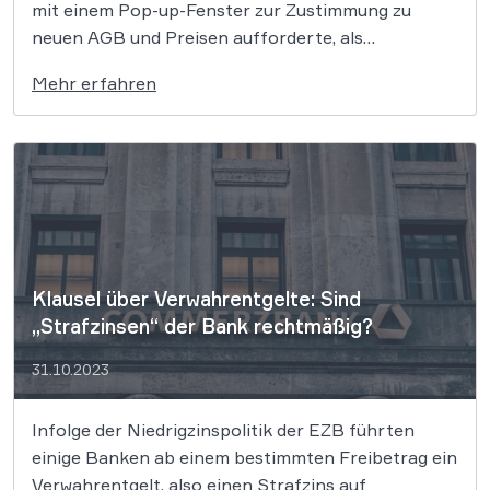
mit einem Pop-up-Fenster zur Zustimmung zu
neuen AGB und Preisen aufforderte, als
kundenfeindlich und nötigend eingestuft. Die Bank
Mehr erfahren
suggeriere, dass eine Ablehnung vorerst keine
Auswirkungen auf das Online-Banking habe, drohe
aber mit späteren Kontaktaufnahmen zur
Lösungsfindung, was als […]
Klausel über Verwahrentgelte: Sind
„Strafzinsen“ der Bank rechtmäßig?
31.10.2023
Infolge der Niedrigzinspolitik der EZB führten
einige Banken ab einem bestimmten Freibetrag ein
Verwahrentgelt, also einen Strafzins auf