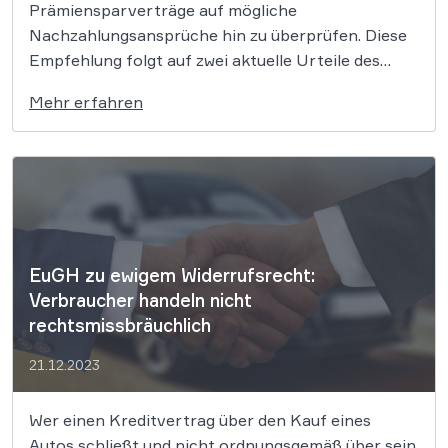
Prämiensparverträge auf mögliche
Nachzahlungsansprüche hin zu überprüfen. Diese
Empfehlung folgt auf zwei aktuelle Urteile des
BGH vom 9. Juli 2024, in denen dieser erstmals
Mehr erfahren
einen möglichen Referenzzinssatz für die
Nachberechnung von Zinsen bei unwirksamer
Zinsanpassungsklausel bestätigt hatte.
Insbesondere Inhaber älterer
Prämiensparverträge könnten Anspruch auf
Nachzahlungen haben. […]
EuGH zu ewigem Widerrufsrecht:
Verbraucher handeln nicht
rechtsmissbräuchlich
21.12.2023
Wer einen Kreditvertrag über den Kauf eines
Autos schließt und nicht ordnungsgemäß über sein