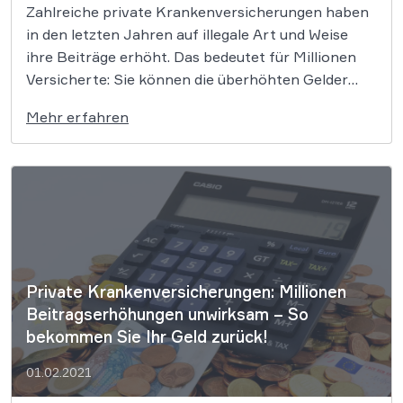
Zahlreiche private Krankenversicherungen haben
in den letzten Jahren auf illegale Art und Weise
ihre Beiträge erhöht. Das bedeutet für Millionen
Versicherte: Sie können die überhöhten Gelder
zurückfordern. Jetzt allerdings verschicken die
Mehr erfahren
Versicherungen irreführende Schreiben und wollen
Kunden mit einer perfiden Taktik einreden, dass die
Rückforderungsansprüche eben doch nicht
bestehen. Das […]
Private Krankenversicherungen: Millionen
Beitragserhöhungen unwirksam – So
bekommen Sie Ihr Geld zurück!
01.02.2021