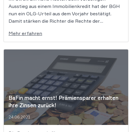
Ausstieg aus einem Immobilienkredit hat der BGH
nun ein OLG-Urteil aus dem Vorjahr bestätigt.
Damit stärken die Richter die Rechte der
Bankkunden, denn die aufgerufene sog.
Mehr erfahren
Vorfälligkeitsentschädigung ist in vielen Fällen zu
hoch. Allein bei der Commerzbank sind in etwa
95.000 Kreditverträge betroffen. […]
BaFin macht ernst! Prämiensparer erhalten
ihre Zinsen zurück!
24.06.2021