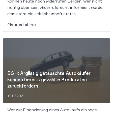
können heute noch widerrufen werden. Wer nicht
richtig über sein Widerrufsrecht informiert wurde,
dem steht ein zeitlich unbefristetes
Widerrufsrecht zu. Lassen Sie daher Ihre Verträge
Mehr erfahren
prüfen und Ihre Ansprüche berechnen. Im Rahmen
der Rückabwicklung des Vertrages muss der
Versicherer die gezahlten Prämien – einschließlich
der Abschluss- […]
BGH: Arglistig getäuschte Autokäufer
können bereits gezahlte Kreditraten
zurückfordern
19.07.2021
Wer zur Fi­nan­zie­rung eines Au­to­kaufs ein so­ge­