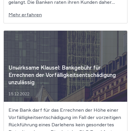
gelangt. Die Banken raten ihren Kunden daher
dringend, ihre Konten zu überprüfen. Hacker
Mehr erfahren
haben bei einem Datenleck sensible Kundendaten
der Deutschen Bank und ihrer Tochtergesellschaft
Postbank gestohlen. Die Diebe könnten
möglicherweise Abbuchungen […]
Unwirksame Klausel: Bankgebühr für
Errechnen der Vorfälligkeitsentschädigung
unzulässig
15.12.2022
Eine Bank darf für das Errechnen der Höhe einer
Vorfälligkeitsentschädigung im Fall der vorzeitigen
Rückführung eines Darlehens kein gesondertes