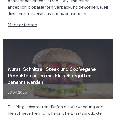
pflanzenbasiertes Getränk „vly“ mit einer
angeblich biobasierten Verpackung geworben. Weil
diese nur teilweise aus nachwachsenden
Rohstoffen bestand und der Hinweis darauf nur
Mehr erfahren
online zugänglich war, untersagte das KG Berlin
nun die Werbung. Irreführende Werbung mit
Umweltangaben ist kein Kavaliersdelikt. Die VF
Nutrition GmbH, […]
Wurst, Schnitzel, Steak und Co.: Vegane
Produkte dürfen mit Fleischbegriffen
benannt werden
28.04.2025
EU-Mitgliedsstaaten dürfen die Verwendung von
Fleischbegriffen für pflanzliche Ersatzprodukte