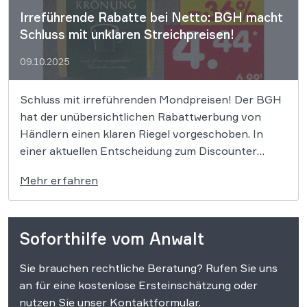
Irreführende Rabatte bei Netto: BGH macht
Schluss mit unklaren Streichpreisen!
09.10.2025
Schluss mit irreführenden Mondpreisen! Der BGH
hat der unübersichtlichen Rabattwerbung von
Händlern einen klaren Riegel vorgeschoben. In
einer aktuellen Entscheidung zum Discounter
Netto stellte er klar: Wer mit Preisnachlässen
Mehr erfahren
wirbt, muss den niedrigsten Preis der letzten 30
Tage „unmissverständlich, klar erkennbar und gut
lesbar“ angeben. Was das für Verbraucher und
Soforthilfe vom Anwalt
Händler bedeutet, […]
Sie brauchen rechtliche Beratung? Rufen Sie uns
an für eine kostenlose Ersteinschätzung oder
nutzen Sie unser Kontaktformular.