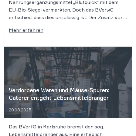
Nahrungsergänzungsmittel „Blutquick“ mit dem
EU-Bio-Siegel vermarkten. Doch das BVerwG
entschied, dass dies unzulässig ist. Der Zusatz von
Vitaminen und Mineralstoffen verhindere die Bio-
Mehr erfahren
Kennzeichnung. Ein Bio-Getränk darf nicht mit
dem EU-Bio-Siegel oder dem deutschen Bio-Siegel
verkauft werden, wenn ihm Vitamine und
Mineralstoffe nicht pflanzlichen Ursprungs
zugesetzt […]
Verdorbene Waren und Mäuse-Spuren:
Caterer entgeht Lebensmittelpranger
20.08.2025
Das BVerfG in Karlsruhe bremst den sog.
Lebensmittelpranger aus. Eine erheblich