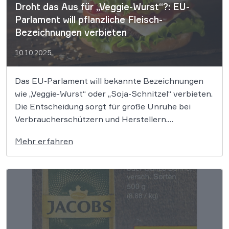
Droht das Aus für „Veggie-Wurst“?: EU-
Parlament will pflanzliche Fleisch-
Bezeichnungen verbieten
10.10.2025
Das EU-Parlament will bekannte Bezeichnungen
wie „Veggie-Wurst“ oder „Soja-Schnitzel“ verbieten.
Die Entscheidung sorgt für große Unruhe bei
Verbraucherschützern und Herstellern.
Rechtsanwalt Michael Beuger, der seit Jahren
Mehr erfahren
vegane Lebensmittelproduzenten vertritt, hält das
Vorhaben für falsch – und erklärt, warum es
trotzdem Hoffnung gibt. Am 7. Oktober 2025 hat
das Europäische Parlament […]