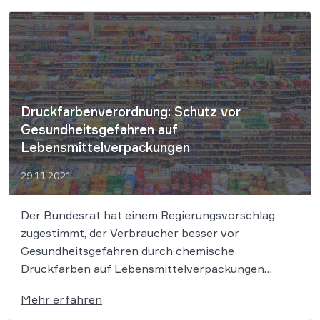
Deutschland. Das Unternehmen selbst verstand
sein Produkt als „diätetisches Lebensmittel“, das
heißt als Lebensmittel, das für […]
Druckfarbenverordnung: Schutz vor
Gesundheitsgefahren auf
Lebensmittelverpackungen
29.11.2021
Der Bundesrat hat einem Regierungsvorschlag
zugestimmt, der Verbraucher besser vor
Gesundheitsgefahren durch chemische
Druckfarben auf Lebensmittelverpackungen
schützen soll. Eingeführt werden soll eine
Mehr erfahren
Positivliste, in der alle Farbstoffe aufgeführt sind,