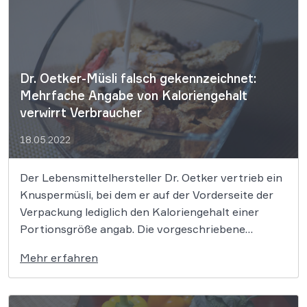
orientieren. Das Angebot veganer […]
Dr. Oetker-Müsli falsch gekennzeichnet:
Mehrfache Angabe von Kaloriengehalt
verwirrt Verbraucher
18.05.2022
Der Lebensmittelhersteller Dr. Oetker vertrieb ein
Knuspermüsli, bei dem er auf der Vorderseite der
Verpackung lediglich den Kaloriengehalt einer
Portionsgröße angab. Die vorgeschriebene
Angabe einer 100g-Referenzmenge fand sich
Mehr erfahren
hingegen nur auf der Schmalseite der Verpackung.
Der Bundesgerichtshof wertete diese Gestaltung
als irreführend. Dr. Oetker muss für sein