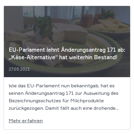
Lichtenau in Ostwestfalen hat seine Nachbarn
nach dem Fund von Pestiziden […]
EU-Parlament lehnt Änderungsantrag 171 ab:
„Käse-Alternative“ hat weiterhin Bestand!
27.05.2021
Wie das EU-Parlament nun bekanntgab, hat es
seinen Änderungsantrag 171 zur Ausweitung des
Bezeichnungsschutzes für Milchprodukte
zurückgezogen. Damit fällt auch eine drohende
Einschränkung der Bewerbung von pflanzlichen
Mehr erfahren
Milchalternativen durch Vergleiche und Bezüge zu
dem tierischen Pendant weg. Ein Erfolg für viele