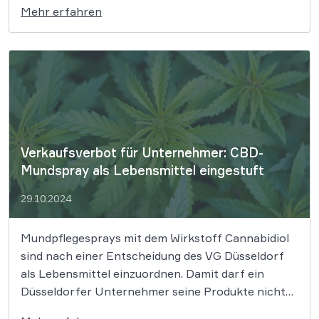
Mehr erfahren
weshalb sie ihren Wein nicht mit „Gutsabfüllung“
und „Weingut“ schmücken durfte. Die
Bezeichnungen „Weingut“ und „Gutsabfüllung“
dürfen nur verwendet werden, […]
Verkaufsverbot für Unternehmer: CBD-
Mundspray als Lebensmittel eingestuft
29.10.2024
Mundpflegesprays mit dem Wirkstoff Cannabidiol
sind nach einer Entscheidung des VG Düsseldorf
als Lebensmittel einzuordnen. Damit darf ein
Düsseldorfer Unternehmer seine Produkte nicht
mehr verkaufen. Eine Allgemeinverfügung der