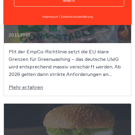
EmpCo-Richtlinie kommt ab 2026: Was
Unternehmen jetzt über Greenwashing
Impressum
|
Datenschutzerklärung
wissen müssen
20.11.2025
Mit der EmpCo-Richtlinie setzt die EU klare
Grenzen für Greenwashing – das deutsche UWG
wird entsprechend massiv verschärft werden. Ab
2026 gelten dann strikte Anforderungen an
Werbung mit Umweltaussagen,
Mehr erfahren
Nachhaltigkeitssiegeln und Zukunftsversprechen.
Unternehmen sollten schon jetzt ihre Claims
prüfen und belastbare Nachweise sichern, um
rechtlich und reputativ auf der sicheren […]