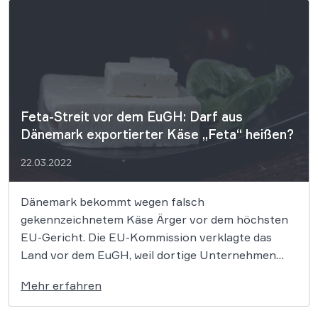
zulassungspflichtige Arzneimittel eingestuft hatte.
Insbesondere sei eine […]
Feta-Streit vor dem EuGH: Darf aus
Dänemark exportierter Käse „Feta“ heißen?
22.03.2022
Dänemark bekommt wegen falsch
gekennzeichnetem Käse Ärger vor dem höchsten
EU-Gericht. Die EU-Kommission verklagte das
Land vor dem EuGH, weil dortige Unternehmen
ihren Käse „Feta“ genannt und exportiert haben.
Mehr erfahren
Nun hat die Generalanwältin ihren Schlussantrag
vorgelegt und erklärt, dass Dänemark damit gegen