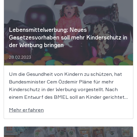
einzeln verpackt sind, […]
Lebensmittelwerbung: Neues
Gesetzesvorhaben soll mehr Kinderschutz in
der Werbung bringen
28.02.2023
Um die Gesundheit von Kindern zu schützen, hat
Bundesminister Cem Özdemir Pläne für mehr
Kinderschutz in der Werbung vorgestellt. Nach
einem Entwurf des BMEL soll an Kinder gerichtete
Werbung für Lebensmittel mit zu viel Zucker, Salz
Mehr erfahren
oder Fett künftig nicht mehr erlaubt sein. Das
Vorhaben ist im Koalitionsvertrag verankert. Mit
[…]