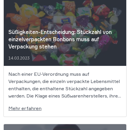
„umweltbewusst“ etc. künftig regeln sollen. Die
WBS.LEGAL hat nun die zwei wichtigen
Richtlinienvorschläge gutachterlich […]
Süßigkeiten-Entscheidung: Stückzahl von
einzelverpackten Bonbons muss auf
Verpackung stehen
14.03.2023
Nach einer EU-Verordnung muss auf
Verpackungen, die einzeln verpackte Lebensmittel
enthalten, die enthaltene Stückzahl angegeben
werden. Die Klage eines Süßwarenherstellers, ihre
Produkte unterfielen dieser Vorschrift nicht, wies
Mehr erfahren
das BVerwG als unbegründet zurück. Bei
Lebensmitteln wie z.B. bei Bonbons wie „Nimm2“,
die in einer größeren Verpackung jeweils nochmals