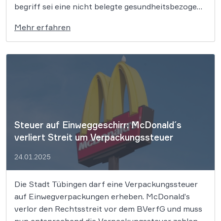
begriff sei eine nicht belegte gesundheitsbezogene
Aussage. Die Bezeichnung „Fatburner“ für ein
Mehr erfahren
Nahrungsergänzungsmittel ist unzulässig. Dies hat
das Oberlandesgericht (OLG) Bamberg
entschieden. Der Begriff stelle eine
gesundheitsbezogene Angabe dar, die nicht belegt
und daher wettbewerbswidrig […]
Steuer auf Einweggeschirr: McDonald´s
verliert Streit um Verpackungssteuer
24.01.2025
Die Stadt Tübingen darf eine Verpackungssteuer
auf Einwegverpackungen erheben. McDonald’s
verlor den Rechtsstreit vor dem BVerfG und muss
nun entsprechend die Verpackungssteuer zahlen.