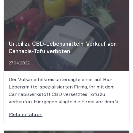
„Knuspermüsli“ auf der Packungs-Vorderseite
zusätzlich […]
Urteil zu CBD-Lebensmitteln: Verkauf von
Cannabis-Tofu verboten
27.04.2022
Der Vulkaneifelkreis untersagte einer auf Bio-
Lebensmittel spezialisierten Firma, ihr mit dem
Cannabiswirkstoff CBD versetztes Tofu zu
verkaufen. Hiergegen klagte die Firma vor dem VG
Trier und verlor: Bei CBD-Tofu handele es sich um
Mehr erfahren
ein „neuartiges Lebensmittel“, für das eine
Zulassung erforderlich sei, so das Gericht.
Lebensmittel, die Cannabidiol (CBD) enthalten, […]