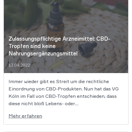
Zulassungspflichtige Arzneimittel: CBD-
Tropfen sind keine
Nahrungsergänzungsmittel
13.04.2022
Immer wieder gibt es Streit um die rechtliche
Einordnung von CBD-Produkten. Nun hat das VG
Köln im Fall von CBD-Tropfen entschieden, dass
diese nicht bloß Lebens- oder
Nahrungsergänzungsmittel sind. Das Gericht
Mehr erfahren
stimmte dem Bundesinstitut für Arzneimittel und
Medizinprodukte zu, das die Tropfen als