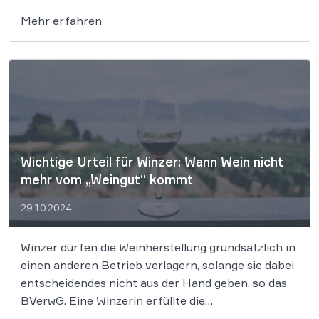
Recht strikt. Das zeigt ein Urteil des OLG
Mehr erfahren
Frankfurt zu Mineralstofftabletten, die als „Anti-
Kater-Mittel“ beworben wurden. Schnell eine
Tablette einwerfen nach einer harten Party-Nacht
klingt für viele […]
Wichtige Urteil für Winzer: Wann Wein nicht
mehr vom „Weingut“ kommt
29.10.2024
Winzer dürfen die Weinherstellung grundsätzlich in
einen anderen Betrieb verlagern, solange sie dabei
entscheidendes nicht aus der Hand geben, so das
BVerwG. Eine Winzerin erfüllte die
unionsrechtlichen Vorgaben allerdings nicht,