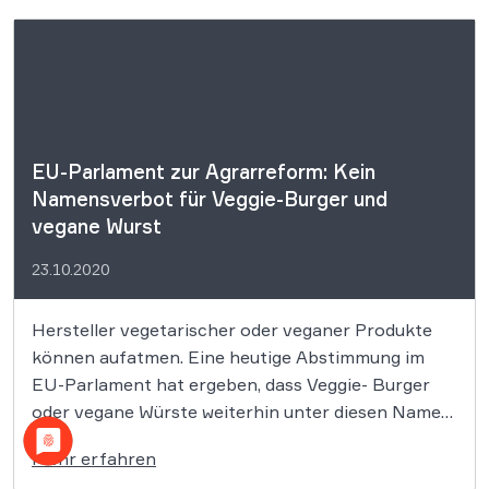
Bioprodukte nach europäischen Vorgaben mit
calciumhaltigem Algen-Pulver anreichern darf. Das
deutsche Unternehmen […]
EU-Parlament zur Agrarreform: Kein
Namensverbot für Veggie-Burger und
vegane Wurst
23.10.2020
Hersteller vegetarischer oder veganer Produkte
können aufatmen. Eine heutige Abstimmung im
EU-Parlament hat ergeben, dass Veggie- Burger
oder vegane Würste weiterhin unter diesen Namen
verkauft werden können. Zur Abstimmung stand
Mehr erfahren
ein auf Druck der Agrarlobby eingebrachter