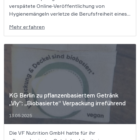
verspätete Online-Veröffentlichung von
Hygienemängeln verletze die Berufsfreiheit eines
Unternehmens. Die Publikation nach 17 Monaten
Mehr erfahren
sei weder aktuell noch verhältnismäßig. Das
zuständige Ordnungsamt wollte nach einer
Kontrolle festgestellte Hygienemängel eines
Catering-Unternehmens im Internet
veröffentlichen, um Verbraucher zu informieren.
Dieser sogenannte […]
KG Berlin zu pflanzenbasiertem Getränk
„Vly“: „Biobasierte“ Verpackung irreführend
13.05.2025
Die VF Nutrition GmbH hatte für ihr