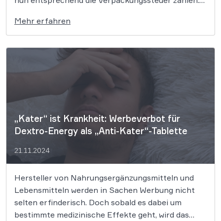
Nun könnte es bald in vielen Städten eine Steuer
Mehr erfahren
auf Einweg-Verpackungen geben. Das
Bundesverfassungsgericht (BVerfG) hat
entschieden, dass die Tübinger Verpackungssteuer
verfassungsgemäß ist, da sie als örtliche […]
„Kater“ ist Krankheit: Werbeverbot für
Dextro-Energy als „Anti-Kater“-Tablette
21.11.2024
Hersteller von Nahrungsergänzungsmitteln und
Lebensmitteln werden in Sachen Werbung nicht
selten erfinderisch. Doch sobald es dabei um
bestimmte medizinische Effekte geht, wird das