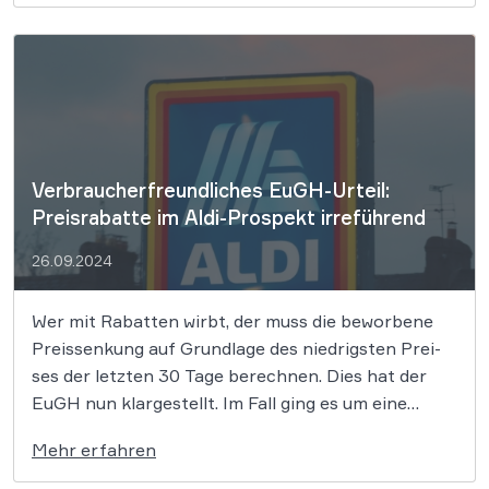
Europäische Gerichtshof (EuGH) im Rechtsstreit
über ein […]
Verbraucherfreundliches EuGH-Urteil:
Preisrabatte im Aldi-Prospekt irreführend
26.09.2024
Wer mit Ra­bat­ten wirbt, der muss die be­wor­be­ne
Preis­sen­kung auf Grund­la­ge des nied­rigs­ten Prei­
ses der letz­ten 30 Tage be­rech­nen. Dies hat der
EuGH nun klargestellt. Im Fall ging es um eine
Rabattwerbung im beliebten Prospekt des
Mehr erfahren
Discounters Aldi. Preisreduzierungen und
Rabattaktionen sind heutzutage allgegenwärtig,