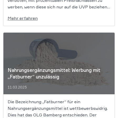
verboten, mit prozentualen Preisnachlässen zu
werben, wenn diese sich nur auf die UVP beziehen.
Wer in einem Prospekt mit auffälligen
Mehr erfahren
Preisnachlässen wirbt, muss auch den
tatsächlichen früheren Verkaufspreis nennen. Eine
bloße Gegenüberstellung des […]
Nahrungsergänzungsmittel: Werbung mit
„Fatburner“ unzulässig
11.03.2025
Die Bezeichnung „Fatburner“ für ein
Nahrungsergänzungsmittel ist wettbewerbswidrig.
Dies hat das OLG Bamberg entschieden. Der