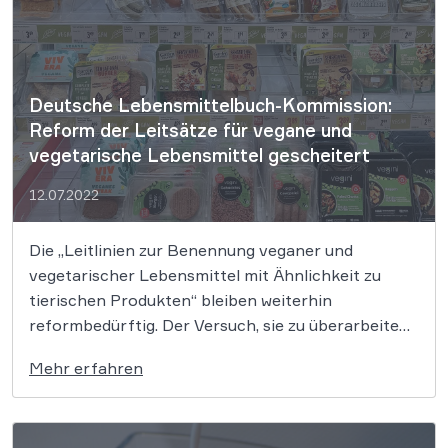
Deutsche Lebensmittelbuch-Kommission:
Reform der Leitsätze für vegane und
vegetarische Lebensmittel gescheitert
12.07.2022
Die „Leitlinien zur Benennung veganer und
vegetarischer Lebensmittel mit Ähnlichkeit zu
tierischen Produkten“ bleiben weiterhin
reformbedürftig. Der Versuch, sie zu überarbeiten,
scheiterte an der erforderlichen Mehrheit bei der
Mehr erfahren
Abstimmung. Behörden können zurückgestellte
Verfahren demnächst erneut aufgreifen – und sich
dabei an den bisherigen Leitsätzen von 2018