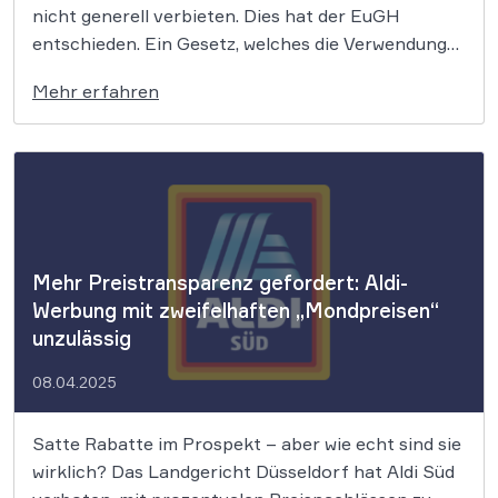
nicht generell verbieten. Dies hat der EuGH
entschieden. Ein Gesetz, welches die Verwendung
von Bezeichnungen wie „Wurst“, „Burger“,
Mehr erfahren
„Schinken“ oder „Steak“ für pflanzliche
Erzeugnisse pauschal verbiete, verstoße gegen
geltendes EU-Recht. Ein Sieg für die Vegan-
Branche, allerdings kann aus dem Urteil ein […]
Mehr Preistransparenz gefordert: Aldi-
Werbung mit zweifelhaften „Mondpreisen“
unzulässig
08.04.2025
Satte Rabatte im Prospekt – aber wie echt sind sie
wirklich? Das Landgericht Düsseldorf hat Aldi Süd