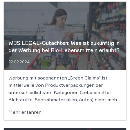
und vegetarische Alternativen in der täglichen
Ernährung finden immer mehr Anklang […]
WBS.LEGAL-Gutachten: Was ist zukünftig in
der Werbung bei Bio-Lebensmitteln erlaubt?
22.02.2024
Werbung mit sogenannten „Green Claims“ ist
mittlerweile von Produktverpackungen der
unterschiedlichsten Kategorien (Lebensmittel,
Klebstoffe, Schreibmaterialien, Autos) nicht mehr
wegzudenken. Umso wichtiger sind zwei neue
Mehr erfahren
Richtlinienvorschläge der EU-Kommission, die
genau solche umweltbezogenen Werbeaussagen
wie z.B. „klimaneutral“, „umweltfreundlich“,