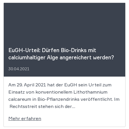
Unternehmen in der veganen
Lebensmittelbranche. Der umstrittene
Änderungsantrag 171, […]
EuGH-Urteil: Dürfen Bio-Drinks mit
calciumhaltiger Alge angereichert werden?
30.04.2021
Am 29. April 2021 hat der EuGH sein Urteil zum
Einsatz von konventionellem Lithothamnium
calcareum in Bio-Pflanzendrinks veröffentlicht. Im
Rechtsstreit stehen sich der
Lebensmittelhersteller Natumiund das Land
Mehr erfahren
Nordrhein-Westfalen gegenüber(Rechtssache C-
815/19). Im Raum stand dabei die Frage, ob man