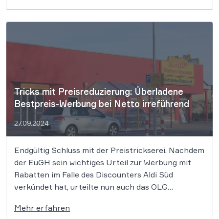
entsprachen. Europäische Produzenten sahen sich
darin benachteiligt. Nun hat der EuGH einer […]
Tricks mit Preisreduzierung: Überladene
Bestpreis-Werbung bei Netto irreführend
27.09.2024
Endgültig Schluss mit der Preistrickserei. Nachdem
der EuGH sein wichtiges Urteil zur Werbung mit
Rabatten im Falle des Discounters Aldi Süd
verkündet hat, urteilte nun auch das OLG
Nürnberg. Im Nürnberger Fall ging es um den
Mehr erfahren
Discounter Netto. Am 26. September hatte der