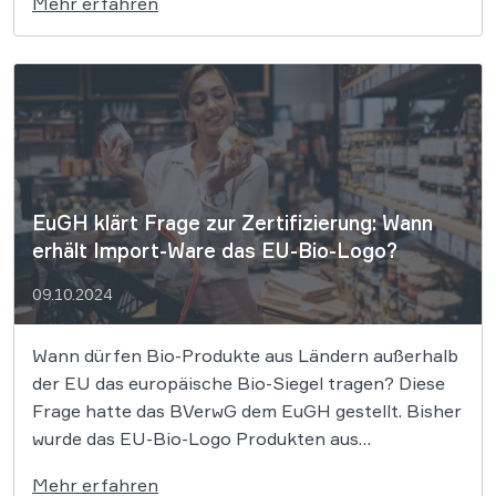
Mehr erfahren
Stadt Düsseldorf zum Verbot von Lebensmitteln,
die Cannabidiol (CBD) enthalten (als CBD-Isolate
oder mit CBD angereicherte Hanfextrakte),
umfasst auch als „Kosmetisches Mundpflegespray“
[…]
EuGH klärt Frage zur Zertifizierung: Wann
erhält Import-Ware das EU-Bio-Logo?
09.10.2024
Wann dürfen Bio-Produkte aus Ländern außerhalb
der EU das europäische Bio-Siegel tragen? Diese
Frage hatte das BVerwG dem EuGH gestellt. Bisher
wurde das EU-Bio-Logo Produkten aus
anerkannten Drittländern oft bereits dann erteilt,
Mehr erfahren
wenn sie nur den dortigen Produktionsstandards