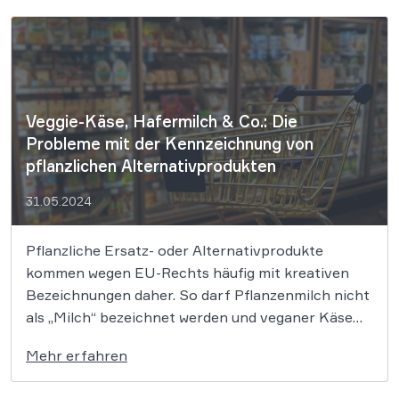
und es gibt fast immer irgendwo einen […]
Veggie-Käse, Hafermilch & Co.: Die
Probleme mit der Kennzeichnung von
pflanzlichen Alternativprodukten
31.05.2024
Pflanzliche Ersatz- oder Alternativprodukte
kommen wegen EU-Rechts häufig mit kreativen
Bezeichnungen daher. So darf Pflanzenmilch nicht
als „Milch“ bezeichnet werden und veganer Käse
nicht als „Veggie-Cheese“. Doch es muss genau
Mehr erfahren
hingesehen werden, ob Produktbezeichnungen
tatsächlich gegen EU-Recht verstoßen. Vegane