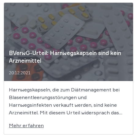
seine unionsrechtlichen Pflichten verstoßen hat.
Im „Feta-Streit“ zwischen […]
BVerwG-Urteil: Harnwegskapseln sind kein
Arzneimittel
20.12.2021
Harnwegskapseln, die zum Diätmanagement bei
Blasenentleerungsstörungen und
Harnwegsinfekten verkauft werden, sind keine
Arzneimittel. Mit diesem Urteil widersprach das
BVerwG nun dem Bundesinstitut für Arzneimittel
Mehr erfahren
und Medizinprodukte. Ein Unternehmen vertrieb in
Österreich hergestellte Harnwegskapseln in