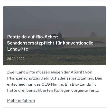
die gefahrlos verwendet werden dürfen. Zum
Schutz der Verbraucher vor möglichen
Gesundheitsgefahren im Verkehr mit bedruckten
Lebensmittelbedarfsgegenständen hat das
Bundesministerium für […]
Pestizide auf Bio-Acker:
Schadensersatzpflicht für konventionelle
Landwirte
26.11.2021
Zwei Landwirte müssen wegen der Abdrift von
Pflanzenschutzmitteln Schadensersatz zahlen. Das
entschied nun das OLG Hamm. Ein Bio-Landwirt
hatte drei benachbarten Kollegen vorgeworfen,
dass das Pflanzenschutzmittel von ihren
Mehr erfahren
konventionell bewirtschafteten Flächen auf seine
Bio-Anbauflächen gelangt sei. Ein Ökolandwirt aus