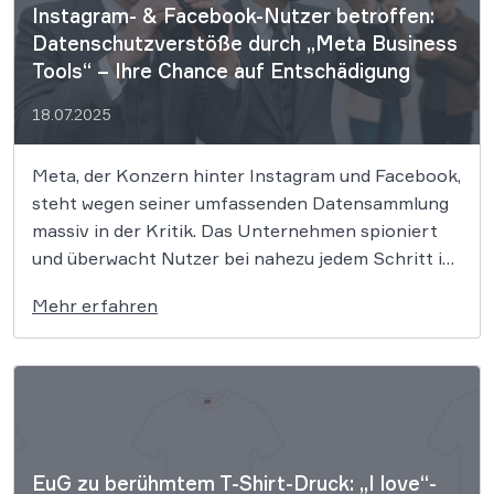
Instagram- & Facebook-Nutzer betroffen:
Datenschutzverstöße durch „Meta Business
Tools“ – Ihre Chance auf Entschädigung
18.07.2025
Meta, der Konzern hinter Instagram und Facebook,
steht wegen seiner umfassenden Datensammlung
massiv in der Kritik. Das Unternehmen spioniert
und überwacht Nutzer bei nahezu jedem Schritt im
Internet und in Apps. Die dabei gewonnenen Daten
Mehr erfahren
werden gespeichert, analysiert und zu
Werbezwecken an Dritte weitergereicht. Dies stellt
einen klaren Verstoß gegen […]
EuG zu berühmtem T-Shirt-Druck: „I love“-