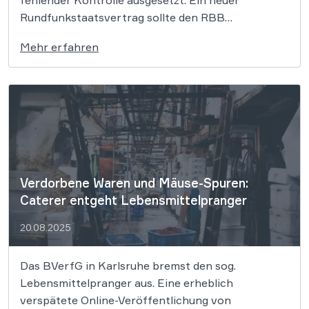
fehlender Kontrolle ausgesetzt. Ein neuer
Rundfunkstaatsvertrag sollte den RBB
transparenter machen. Dies jedoch verletze gleich
Mehr erfahren
mehrfach die Rundfunkfreiheit, weshalb der RBB
vor das BVerfG zog – und nun unterlag. Das
Bundesverfassungsgericht (BVerfG) hat
entschieden, dass der […]
Verdorbene Waren und Mäuse-Spuren:
Caterer entgeht Lebensmittelpranger
20.08.2025
Das BVerfG in Karlsruhe bremst den sog.
Lebensmittelpranger aus. Eine erheblich
verspätete Online-Veröffentlichung von