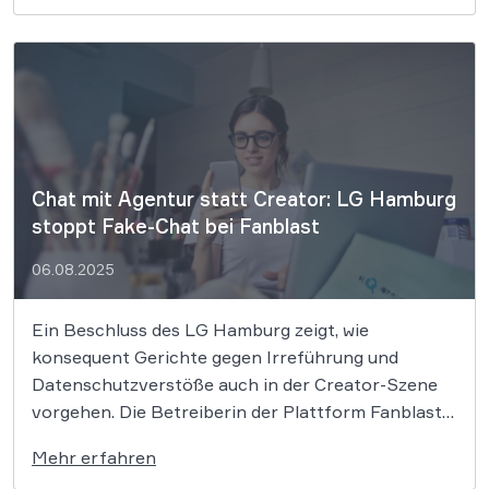
Der Europäische Gerichtshof (EuGH) hat
entschieden, dass staatliche Gerichte in der […]
Chat mit Agentur statt Creator: LG Hamburg
stoppt Fake-Chat bei Fanblast
06.08.2025
Ein Beschluss des LG Hamburg zeigt, wie
konsequent Gerichte gegen Irreführung und
Datenschutzverstöße auch in der Creator-Szene
vorgehen. Die Betreiberin der Plattform Fanblast
darf Nutzer künftig nicht mehr über angeblich
Mehr erfahren
persönliche Chatangebote täuschen. Auch weitere