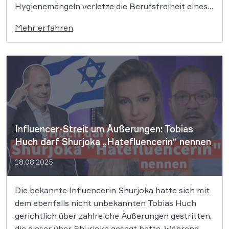
Hygienemängeln verletze die Berufsfreiheit eines
Unternehmens. Die Publikation nach 17 Monaten
Mehr erfahren
sei weder aktuell noch verhältnismäßig. Das
zuständige Ordnungsamt wollte nach einer
Kontrolle festgestellte Hygienemängel eines
Catering-Unternehmens im Internet
veröffentlichen, um Verbraucher zu informieren.
Dieser sogenannte […]
Influencer-Streit um Äußerungen: Tobias
Huch darf Shurjoka „Hatefluencerin“ nennen
18.08.2025
Die bekannte Influencerin Shurjoka hatte sich mit
dem ebenfalls nicht unbekannten Tobias Huch
gerichtlich über zahlreiche Äußerungen gestritten,
die dieser über Shurjoka gesagt hatte. Während