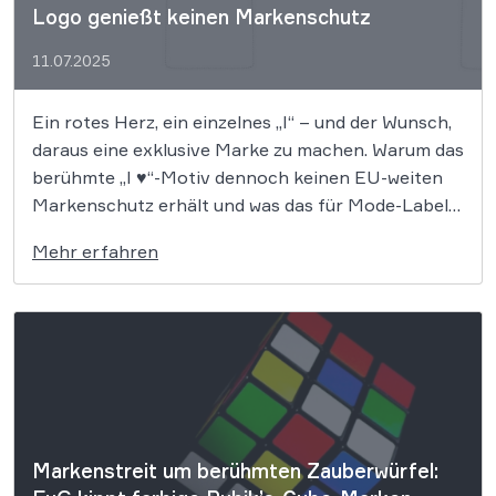
Logo genießt keinen Markenschutz
11.07.2025
Ein rotes Herz, ein einzelnes „I“ – und der Wunsch,
daraus eine exklusive Marke zu machen. Warum das
berühmte „I ♥“-Motiv dennoch keinen EU-weiten
Markenschutz erhält und was das für Mode-Labels
bedeutet, erklärt unser aktueller Beitrag. Jeder
Mehr erfahren
kennt die weltweit in Metropolen verkauften
weißen „I ♥“ T-Shirts mit dem roten […]
Markenstreit um berühmten Zauberwürfel: