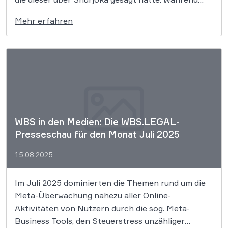
Huch nach Überzeugung des OLG Frankfurt nicht
Mehr erfahren
weiter „hetzt Tag ein Tag aus (…)“ äußern darf, darf
er Shurjoka dennoch weiterhin als
„Hatefluencerin“ bezeichnen. Äußerungen […]
WBS in den Medien: Die WBS.LEGAL-
Presseschau für den Monat Juli 2025
15.08.2025
Im Juli 2025 dominierten die Themen rund um die
Meta-Überwachung nahezu aller Online-
Aktivitäten von Nutzern durch die sog. Meta-
Business Tools, den Steuerstress unzähliger