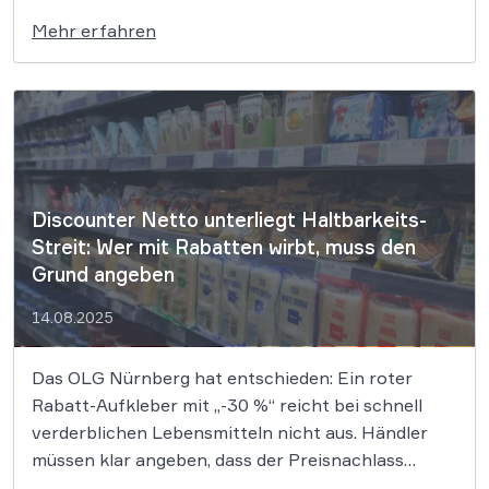
Influencer und die große Kiss-Cam-Debatte.
Mehr erfahren
Flankiert wurde dies von knackigen
Einschätzungen zu Daten- und Plattformrecht,
Satire & Urheberrecht, Gaming,
Verbraucherschutz, Arbeits- und Reiserecht sowie
Sportrecht. Es war […]
Discounter Netto unterliegt Haltbarkeits-
Streit: Wer mit Rabatten wirbt, muss den
Grund angeben
14.08.2025
Das OLG Nürnberg hat entschieden: Ein roter
Rabatt-Aufkleber mit „-30 %“ reicht bei schnell
verderblichen Lebensmitteln nicht aus. Händler
müssen klar angeben, dass der Preisnachlass
wegen kurzer Haltbarkeit erfolgt – sonst drohen