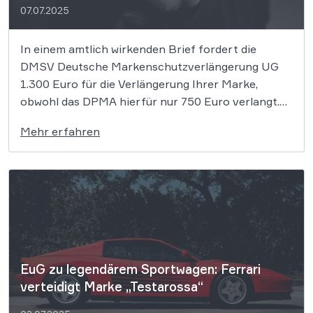
07.07.2025
In einem amtlich wirkenden Brief fordert die
DMSV Deutsche Markenschutzverlängerung UG
1.300 Euro für die Verlängerung Ihrer Marke,
obwohl das DPMA hierfür nur 750 Euro verlangt.
Die Zusatzkosten von 550 Euro bringen keinen
Mehr erfahren
Mehrwert. Am besten reagieren Sie gar nicht auf
das Schreiben und erledigen die Verlängerung
direkt beim DPMA […]
EuG zu legendärem Sportwagen: Ferrari
verteidigt Marke „Testarossa“