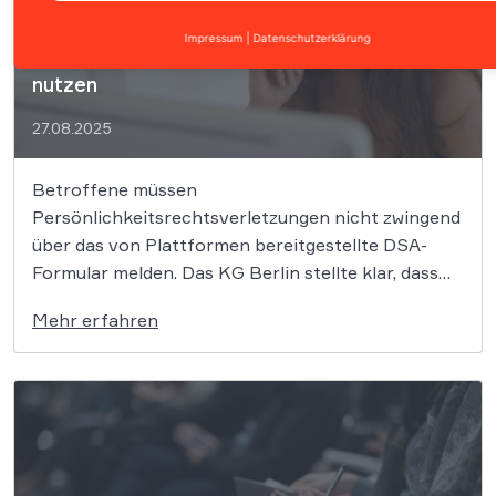
Kenntnis von Rechtsverletzung: Nutzer
Impressum
|
Datenschutzerklärung
müssen nicht Plattform-Meldeverfahren
nutzen
27.08.2025
Betroffene müssen
Persönlichkeitsrechtsverletzungen nicht zwingend
über das von Plattformen bereitgestellte DSA-
Formular melden. Das KG Berlin stellte klar, dass
auch andere Mitteilungen die erforderliche
Mehr erfahren
Kenntnis verschaffen können, solange sie präzise
und nachvollziehbar sind. Das Kammergericht (KG)
Berlin hat entschieden, dass Betroffene von
Persönlichkeitsrechtsverletzungen ihre Hinweise
nicht ausschließlich über das von einer […]