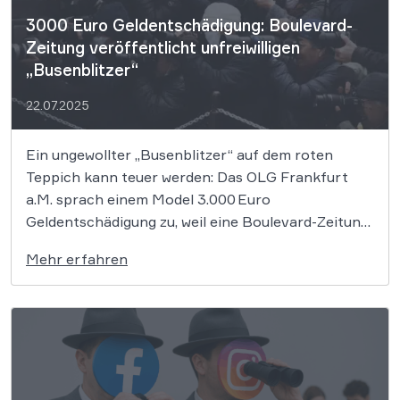
3000 Euro Geldentschädigung: Boulevard-
Zeitung veröffentlicht unfreiwilligen
„Busenblitzer“
22.07.2025
Ein ungewollter „Busenblitzer“ auf dem roten
Teppich kann teuer werden: Das OLG Frankfurt
a.M. sprach einem Model 3.000 Euro
Geldentschädigung zu, weil eine Boulevard-Zeitung
das Foto trotz fehlender Einwilligung
Mehr erfahren
veröffentlichte. Die Richter stellten klar: Über das
Zeigen intimer Körperbereiche entscheidet allein
die betroffene Person – auch im grellen
Rampenlicht. Wird ein […]