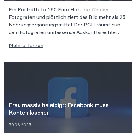
Ein Porträtfoto, 180 Euro Honorar für den
Fotografen und plötzlich ziert das Bild mehr als 25
Nahrungsergänzungsmittel. Der BGH räumt nun
dem Fotografen umfassende Auskunftsrechte
gegen das Unternehmen ein. Warum das Urteil
Mehr erfahren
jeden Kreativen und jedes Marketing-Team
alarmieren sollte, lesen Sie hier. Der
Bundesgerichtshof (BGH) hat entschieden, dass
ein Berufsfotograf […]
Frau massiv beleidigt: Facebook muss
Konten löschen
30.06.2025