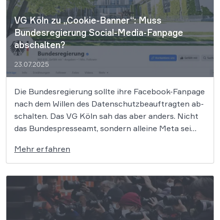
VG Köln zu „Cookie-Banner“: Muss
Bundesregierung Social-Media-Fanpage
abschalten?
23.07.2025
Die Bun­des­re­gie­rung sollte ihre Face­book-Fan­page
nach dem Wil­len des Da­ten­schutz­be­auf­trag­ten ab­
schal­ten. Das VG Köln sah das aber an­ders. Nicht
das Bundespresseamt, sondern alleine Meta sei
dafür verantwortlich, die Einwilligung der Besucher
Mehr erfahren
der Fanpage für die Platzierung von „Cookies“
einzuholen. Das Presse- und Informationsamt der
Bundesregierung darf seine „Facebook-Fanpage“
weiterbetreiben. Dies hat […]