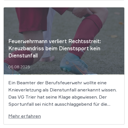
Verstöße gegen gesetzliche Vorgaben wurden
untersagt. Das Landgericht (LG) Hamburg hat im
Rahmen eines einstweiligen […]
Feuerwehrmann verliert Rechtsstreit:
Kreuzbandriss beim Dienstsport kein
Dienstunfall
06.08.2025
Ein Beamter der Berufsfeuerwehr wollte eine
Knieverletzung als Dienstunfall anerkannt wissen.
Das VG Trier hat seine Klage abgewiesen. Der
Sportunfall sei nicht ausschlaggebend für die
Verletzung gewesen. Das Knie sei bereits
Mehr erfahren
vorgeschädigt gewesen. Ein Feuerwehrbeamter aus
Rheinland-Pfalz hatte vor dem Verwaltungsgericht