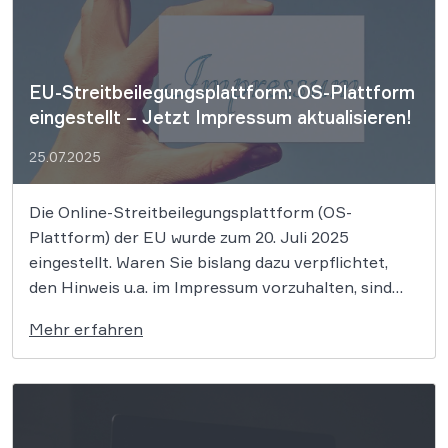
[…]
EU-Streitbeilegungsplattform: OS-Plattform
eingestellt – Jetzt Impressum aktualisieren!
25.07.2025
Die Online-Streitbeilegungsplattform (OS-
Plattform) der EU wurde zum 20. Juli 2025
eingestellt. Waren Sie bislang dazu verpflichtet,
den Hinweis u.a. im Impressum vorzuhalten, sind
Sie nun verpflichtet, diesen wieder zu entfernen.
Mehr erfahren
Wer dies nicht tut, dem drohen Abmahnungen. Die
Online-Streitbeilegungsplattform (OS-Plattform)
der Europäischen Union, die einst Verbrauchern
und Unternehmen bei der […]