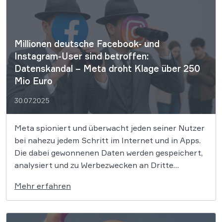
Eingriffe verbiete […]
Millionen deutsche Facebook- und
Instagram-User sind betroffen:
Datenskandal – Meta droht Klage über 250
Mio Euro
30.07.2025
Meta spioniert und überwacht jeden seiner Nutzer
bei nahezu jedem Schritt im Internet und in Apps.
Die dabei gewonnenen Daten werden gespeichert,
analysiert und zu Werbezwecken an Dritte
weitergereicht – ohne Einwilligung der Nutzer. Dies
Mehr erfahren
stellt einen massiven Verstoß gegen geltendes
Datenschutzrecht dar, wie inzwischen auch
zahlreiche Gerichtsurteile bestätigen. Gemeinsam