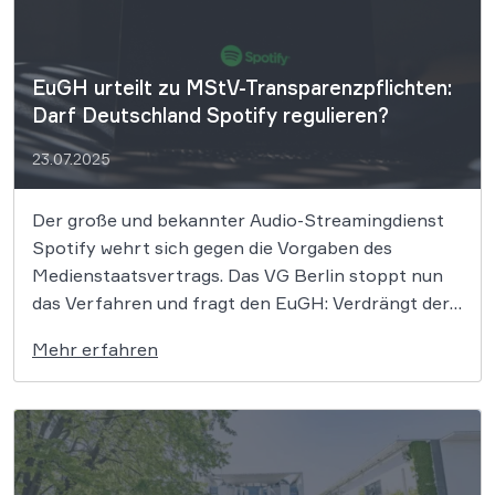
EuGH urteilt zu MStV-Transparenzpflichten:
Darf Deutschland Spotify regulieren?
23.07.2025
Der große und bekannter Audio-Streamingdienst
Spotify wehrt sich gegen die Vorgaben des
Medienstaatsvertrags. Das VG Berlin stoppt nun
das Verfahren und fragt den EuGH: Verdrängt der
Digital Services Act nationale Regeln? Und gelten
Mehr erfahren
deutsche Transparenzpflichten überhaupt für
Anbieter aus anderen EU-Staaten? Dies muss nun
der EuGH klären. Der von allen […]