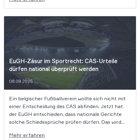
Nun hat Berentzen Berufung eingelegt. Es geht
damit in die nächste Runde. Im Markenstreit
zwischen den Getränkeherstellern Paulaner […]
EuGH-Zäsur im Sportrecht: CAS-Urteile
dürfen national überprüft werden
08.08.2025
Ein belgischer Fußballverein wollte sich nicht mit
einer Entscheidung des CAS abfinden. Jetzt hat
der EuGH entschieden, dass nationale Gerichte
solche Schiedssprüche prüfen dürfen. Das wird
weitreichende Folgen für den internationalen
Mehr erfahren
Sport haben. Der CAS jedenfalls verliert an Macht.