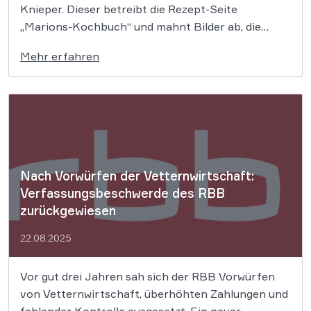
Knieper. Dieser betreibt die Rezept-Seite
„Marions-Kochbuch“ und mahnt Bilder ab, die
ursprünglich auf seiner Seite eingestellt sind und
Mehr erfahren
auf Drittseiten angeblich ohne entsprechende
Lizenz genutzt werden. Seit fast zwei Jahrzehnten
sorgt das Online-Kochportal „Marions Kochbuch“
von Folkert Knieper […]
Nach Vorwürfen der Vetternwirtschaft:
Verfassungsbeschwerde des RBB
zurückgewiesen
22.08.2025
Vor gut drei Jahren sah sich der RBB Vorwürfen
von Vetternwirtschaft, überhöhten Zahlungen und