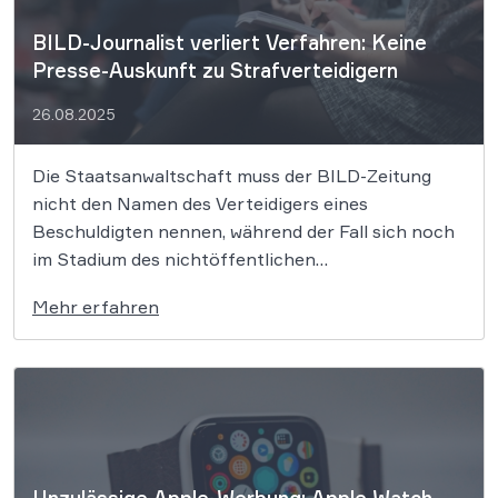
BILD-Journalist verliert Verfahren: Keine
Presse-Auskunft zu Strafverteidigern
26.08.2025
Die Staatsanwaltschaft muss der BILD-Zeitung
nicht den Namen des Verteidigers eines
Beschuldigten nennen, während der Fall sich noch
im Stadium des nichtöffentlichen
staatsanwaltschaftlichen Ermittlungsverfahrens
Mehr erfahren
befindet. Die Auskunft wollte er erhalten, um über
den Verteidiger an den mutmaßlichen Täter zu
gelangen, um mit diesem dann weitergehend
sprechen zu können. Der […]