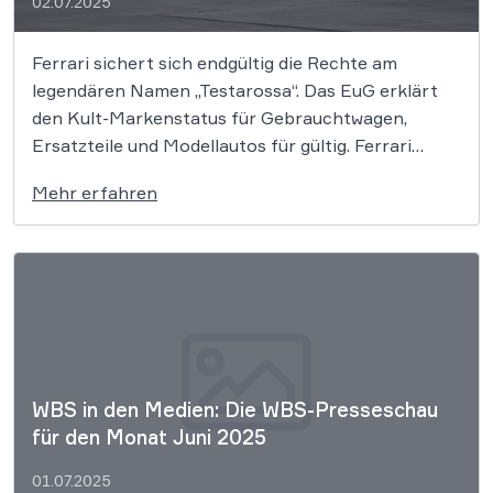
02.07.2025
Ferrari sichert sich endgültig die Rechte am
legendären Namen „Testarossa“. Das EuG erklärt
den Kult-Markenstatus für Gebrauchtwagen,
Ersatzteile und Modellautos für gültig. Ferrari
bleibt Inhaberin des berühmten Wortzeichens
Mehr erfahren
„Testarossa“. Das Gericht der Europäischen Union
(EuG) hat zwei Beschlüsse des EU-Amts für
geistiges Eigentum (EUIPO) aufgehoben. Die
Richter erklärten, dass Verkäufe […]
WBS in den Medien: Die WBS-Presseschau
für den Monat Juni 2025
01.07.2025