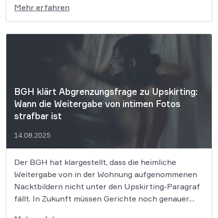
Mehr erfahren
Abmahnungen. Preisreduzierte Lebensmittel kurz
vor Ablauf des Mindesthaltbarkeitsdatums müssen
klar mit dem Grund für die Reduzierung
gekennzeichnet werden. […]
BGH klärt Abgrenzungsfrage zu Upskirting:
Wann die Weitergabe von intimen Fotos
strafbar ist
14.08.2025
Der BGH hat klargestellt, dass die heimliche
Weitergabe von in der Wohnung aufgenommenen
Nacktbildern nicht unter den Upskirting-Paragraf
fällt. In Zukunft müssen Gerichte noch genauer
unterscheiden, ob der Schutz des privaten