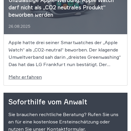
Unzulässige Apple-Werbung: Apple Watch
darf nicht als „CO2 neutrales Produkt“
beworben werden
26.08.2025
Apple hatte drei seiner Smartwatches der „Apple
Watch“ als „CO2-neutral“ beworben. Der klagende
Umweltverband sah darin „dreistes Greenwashing“
Das hat das LG Frankfurt nun bestätigt. Der
Apple-Konzern hatte seine Apple Watch im
Mehr erfahren
Internet unter anderem mit dem Werbeslogan „Die
Apple Watch ist unser erstes CO2 neutrales
Produkt“ beworben. Gegen diese […]
Soforthilfe vom Anwalt
Sie brauchen rechtliche Beratung? Rufen Sie uns
an für eine kostenlose Ersteinschätzung oder
nutzen Sie unser Kontaktformular.