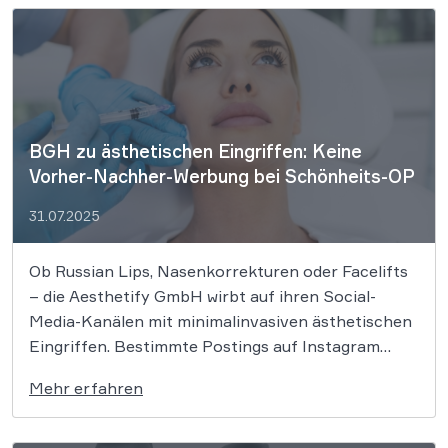
vertreibt, im […]
BGH zu ästhetischen Eingriffen: Keine
Vorher-Nachher-Werbung bei Schönheits-OP
31.07.2025
Ob Russian Lips, Nasenkorrekturen oder Facelifts
– die Aesthetify GmbH wirbt auf ihren Social-
Media-Kanälen mit minimalinvasiven ästhetischen
Eingriffen. Bestimmte Postings auf Instagram
wurden allerdings vom OLG Hamm untersagt, was
Mehr erfahren
der BGH nun bestätigte: „Dr. Rick und Dr. Nick“
durften dort nicht mit Vorher-Nachher-Bildern
ihrer Eingriffe werben. Für plastisch-chirurgische