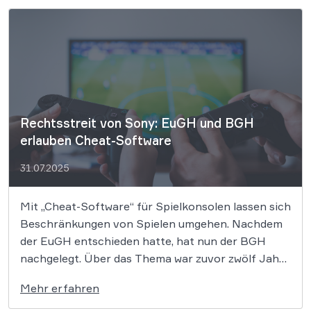
(VG) Trier mit seiner Klage keinen Erfolg. Er wollte
[…]
Rechtsstreit von Sony: EuGH und BGH
erlauben Cheat-Software
31.07.2025
Mit „Cheat-Software“ für Spielkonsolen lassen sich
Beschränkungen von Spielen umgehen. Nachdem
der EuGH entschieden hatte, hat nun der BGH
nachgelegt. Über das Thema war zuvor zwölf Jahre
lang gestritten worden. Der Bundesgerichtshof
Mehr erfahren
(BGH) hat heute entschieden: Der Vertrieb
sogenannter „Cheat-Software“ für Spielkonsolen