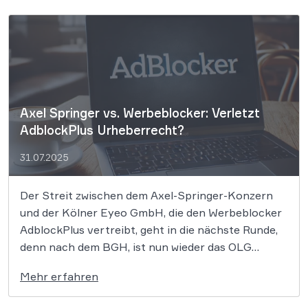
stellt keine Urheberrechtsverletzung dar, sofern
dabei nicht der […]
Axel Springer vs. Werbeblocker: Verletzt
AdblockPlus Urheberrecht?
31.07.2025
Der Streit zwischen dem Axel-Springer-Konzern
und der Kölner Eyeo GmbH, die den Werbeblocker
AdblockPlus vertreibt, geht in die nächste Runde,
denn nach dem BGH, ist nun wieder das OLG
Hamburg gefragt. Schon seit Jahren befinden sich
Mehr erfahren
der Axel-Springer-Konzern und die Kölner Eyeo
GmbH, die den Werbeblocker AdBlock Plus