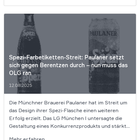
Unternehmen mit unseren maßgeschneiderten
Datenschutzpaketen schützen können. Lesen Sie
weiter, um zu erfahren, warum präventive
Maßnahmen heute […]
Spezi-Farbetiketten-Streit: Paulaner setzt
sich gegen Berentzen durch – nun muss das
OLG ran
12.08.2025
Die Münchner Brauerei Paulaner hat im Streit um
das Design ihrer Spezi-Flasche einen weiteren
Erfolg erzielt. Das LG München I untersagte die
Gestaltung eines Konkurrenzprodukts und stärkte
damit den Schutz farblicher Markenkennzeichen.
Mehr erfahren