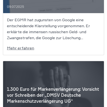
09.07.2025
Der EGMR hat zugunsten von Google eine
entscheidende Klarstellung vorgenommen. Er
erklärte die immensen russischen Geld- und
Zwangsstrafen, die Google zur Löschung
politischer Inhalte und zur Wiederherstellung des
Mehr erfahren
Senders Tsargrad-TV zwingen sollten, für eindeutig
rechtswidrig. Dieses Urteil unterstreicht, dass
solche unverhältnismäßigen Eingriffe in die
Meinungsfreiheit nicht haltbar sind und
verdeutlicht, […]
1.300 Euro für Markenverlängerung: Vorsicht
vor Schreiben der „DMSV Deutsche
Markenschutzverlängerung UG“