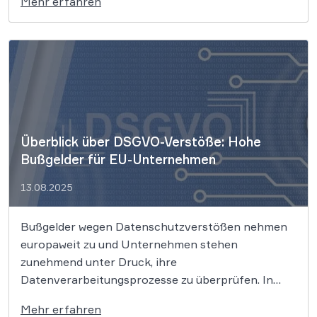
Mehr erfahren
Rückzugsbereichs oder der durch Kleidung
verdeckten Intimsphäre betroffen ist. „Gegen An­
blick“ und „gegen Ein­blick“ sei nun einmal ein
Unterschied. […]
Überblick über DSGVO-Verstöße: Hohe
Bußgelder für EU-Unternehmen
13.08.2025
Bußgelder wegen Datenschutzverstößen nehmen
europaweit zu und Unternehmen stehen
zunehmend unter Druck, ihre
Datenverarbeitungsprozesse zu überprüfen. In
unserem Beitrag geben wir Ihnen einen Einblick in
Mehr erfahren
verhängte Bußgelder und zeigen auf, wie Sie Ihr