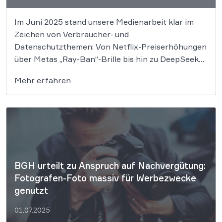
Im Juni 2025 stand unsere Medienarbeit klar im
Zeichen von Verbraucher‑ und
Datenschutzthemen: Von Netflix-Preiserhöhungen
über Metas „Ray-Ban“-Brille bis hin zu DeepSeek
und der DSGVO – überall lieferten wir die
Mehr erfahren
rechtliche Einordnung. Daneben waren wir breit
gefächert gefragt: Bahn-Fahrtabbrüche,
heimliches Filmen einer Joggerin, Raves im
öffentlichen Raum und frühe Schulferien […]
BGH urteilt zu Anspruch auf Nachvergütung:
Fotografen-Foto massiv für Werbezwecke
genutzt
01.07.2025