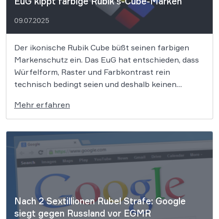
EuG kippt farbige Rubik’s-Cube-Marken
09.07.2025
Der ikonische Rubik Cube büßt seinen farbigen
Markenschutz ein. Das EuG hat entschieden, dass
Würfelform, Raster und Farbkontrast rein
technisch bedingt seien und deshalb keinen
Markenschutz genießen. Was das Urteil für
Mehr erfahren
Hersteller, Tüftler und den Spielzeugmarkt
bedeutet, lesen Sie hier. Der Rubik Cube ist seit den
späten 70er-Jahren ein Kultobjekt. […]
Nach 2 Sextillionen Rubel Strafe: Google
siegt gegen Russland vor EGMR