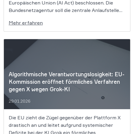
Europäischen Union (AI Act) beschlossen. Die
Bundesnetzagentur soll die zentrale Anlaufstelle
sein, um die EU-Vorgaben zur Künstlichen
Mehr erfahren
Intelligenz zu überwachen. Der AI Act gilt bereits
großteilig auf EU-Ebene, doch in Deutschland fehlt
bislang die flankierende Gesetzgebung. Eigentlich
hätte Deutschland […]
Algorithmische Verantwortungslosigkeit: EU-
Kommission eröffnet förmliches Verfahren
gegen X wegen Grok-KI
29.01.2026
Die EU zieht die Zügel gegenüber der Plattform X
drastisch an und leitet aufgrund systemischer
Defizite bei der KI Grok ein förmliches