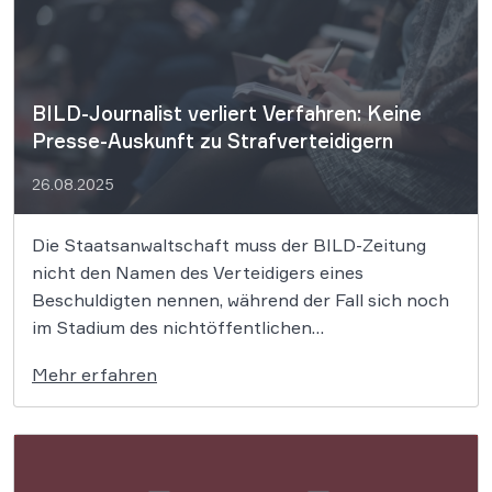
nicht ausschließlich über das von einer […]
BILD-Journalist verliert Verfahren: Keine
Presse-Auskunft zu Strafverteidigern
26.08.2025
Die Staatsanwaltschaft muss der BILD-Zeitung
nicht den Namen des Verteidigers eines
Beschuldigten nennen, während der Fall sich noch
im Stadium des nichtöffentlichen
staatsanwaltschaftlichen Ermittlungsverfahrens
Mehr erfahren
befindet. Die Auskunft wollte er erhalten, um über
den Verteidiger an den mutmaßlichen Täter zu
gelangen, um mit diesem dann weitergehend
sprechen zu können. Der […]