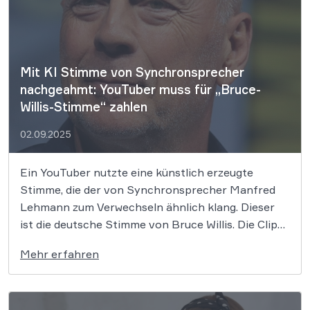
Mit KI Stimme von Synchronsprecher
nachgeahmt: YouTuber muss für „Bruce-
Willis-Stimme“ zahlen
02.09.2025
Ein YouTuber nutzte eine künstlich erzeugte
Stimme, die der von Synchronsprecher Manfred
Lehmann zum Verwechseln ähnlich klang. Dieser
ist die deutsche Stimme von Bruce Willis. Die Clips
mit politischen Botschaften sollten Reichweite
Mehr erfahren
schaffen und Werbung für einen Online-Shop
machen. Das LG Berlin II entschied nun, dass die
Stimme auch als […]