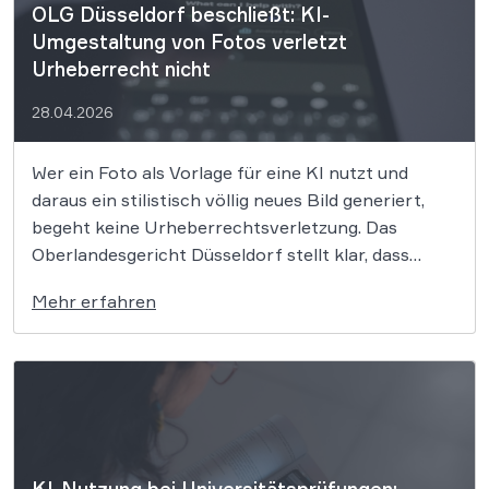
OLG Düsseldorf beschließt: KI-
Umgestaltung von Fotos verletzt
Urheberrecht nicht
28.04.2026
Wer ein Foto als Vorlage für eine KI nutzt und
daraus ein stilistisch völlig neues Bild generiert,
begeht keine Urheberrechtsverletzung. Das
Oberlandesgericht Düsseldorf stellt klar, dass
bloße Bildmotive nicht geschützt sind und eine KI-
Mehr erfahren
gestützte Umgestaltung zulässig ist, solange die
individuellen kreativen Merkmale des Originals
nicht übernommen werden. In der digitalen […]