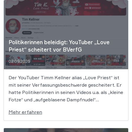
der Betreiber der Plattform Instagram keine
Bestandsdaten […]
Politikerinnen beleidigt: YouTuber „Love
Priest“ scheitert vor BVerfG
02.09.2025
Der YouTuber Timm Kellner alias „Love Priest“ ist
mit seiner Verfassungsbeschwerde gescheitert. Er
hatte Politikerinnen in seinen Videos u.a. als „kleine
Fotze“ und „aufgeblasene Dampfnudel“
beschimpft. Das BVerfG erklärte nun aber
Mehr erfahren
trocken, dass solche Schmähungen nicht von der
Meinungs- oder Kunstfreiheit gedeckt seien und
nahm seine Beschwerde erst gar nicht […]