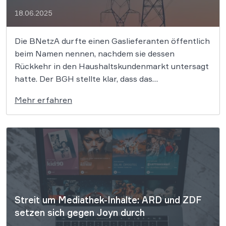
18.06.2025
Die BNetzA durfte einen Gaslieferanten öffentlich
beim Namen nennen, nachdem sie dessen
Rückkehr in den Haushaltskundenmarkt untersagt
hatte. Der BGH stellte klar, dass das
Informationsinteresse der Verbraucher schwerer
Mehr erfahren
wiegt als der Reputationsschutz des
Unternehmens. Das Urteil stärkt die
Transparenzpflicht der Behörde und setzt klare
Maßstäbe für künftige Verfahren. Die
Bundesnetzagentur […]
Streit um Mediathek-Inhalte: ARD und ZDF
setzen sich gegen Joyn durch