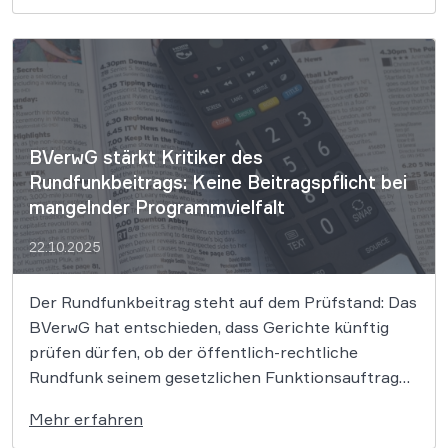
dass eine Influencer-Kampagne gleich doppelt
gegen das Heilmittelwerbegesetz (HWG) verstieß:
Zum einen fehlte der gesetzlich vorgeschriebene
[…]
BVerwG stärkt Kritiker des
Rundfunkbeitrags: Keine Beitragspflicht bei
mangelnder Programmvielfalt
22.10.2025
Der Rundfunkbeitrag steht auf dem Prüfstand: Das
BVerwG hat entschieden, dass Gerichte künftig
prüfen dürfen, ob der öffentlich-rechtliche
Rundfunk seinem gesetzlichen Funktionsauftrag
genügt. Nur bei grober und anhaltender Verfehlung
Mehr erfahren
der Programmvielfalt könnte die Beitragspflicht