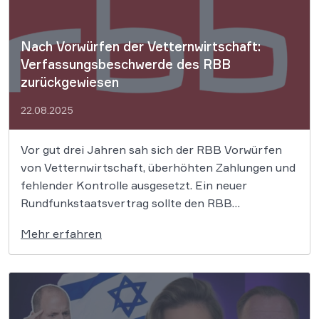
Nach Vorwürfen der Vetternwirtschaft:
Verfassungsbeschwerde des RBB
zurückgewiesen
22.08.2025
Vor gut drei Jahren sah sich der RBB Vorwürfen
von Vetternwirtschaft, überhöhten Zahlungen und
fehlender Kontrolle ausgesetzt. Ein neuer
Rundfunkstaatsvertrag sollte den RBB
transparenter machen. Dies jedoch verletze gleich
Mehr erfahren
mehrfach die Rundfunkfreiheit, weshalb der RBB
vor das BVerfG zog – und nun unterlag. Das
Bundesverfassungsgericht (BVerfG) hat
entschieden, dass der […]