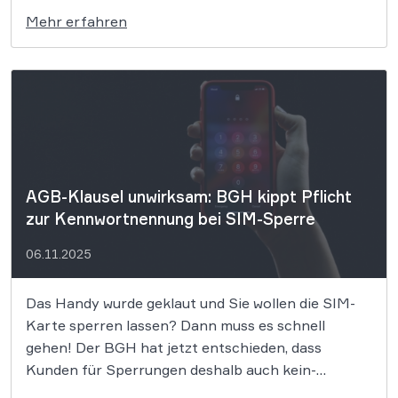
besteht? Diese Frage hat das BVerfG nun
Mehr erfahren
endgültig entschieden. Doch es bleiben wichtige
grundrechtliche Fragen offen. Die
Wohnungsdurchsuchung bei Radio Dreyeckland-
Redakteur Fabian Kienert wegen […]
AGB-Klausel unwirksam: BGH kippt Pflicht
zur Kennwortnennung bei SIM-Sperre
06.11.2025
Das Handy wurde geklaut und Sie wollen die SIM-
Karte sperren lassen? Dann muss es schnell
gehen! Der BGH hat jetzt entschieden, dass
Kunden für Sperrungen deshalb auch kein-
Kennwort im Kopf behalten müssen. Der