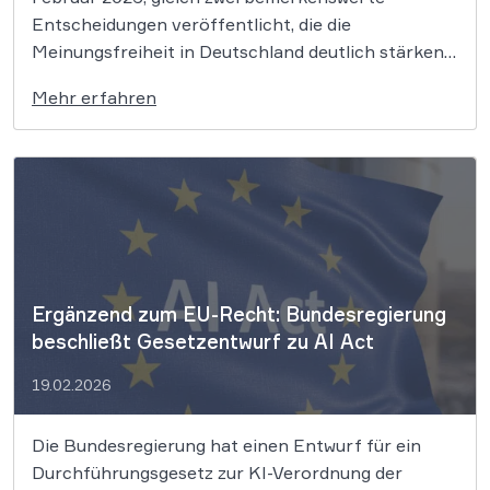
Entscheidungen veröffentlicht, die die
Meinungsfreiheit in Deutschland deutlich stärken.
In beiden Fällen hatten die Vorinstanzen
Mehr erfahren
Äußerungen vorschnell als strafbare Beleidigung
eingeordnet und dabei übersehen, dass selbst
scharfe, polemische Kritik grundrechtlich
geschützt sein kann. Für uns Anwälte und für alle
Bürger […]
Ergänzend zum EU-Recht: Bundesregierung
beschließt Gesetzentwurf zu AI Act
19.02.2026
Die Bundesregierung hat einen Entwurf für ein
Durchführungsgesetz zur KI-Verordnung der