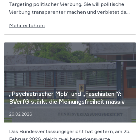
Targeting politischer Werbung. Sie will politische
Werbung transparenter machen und verbietet das
Targeting unter Nutzung sensibler Daten. Die
Mehr erfahren
Regierung will die Verordnung in Deutschland nun
ergänzen. Die Bundesregierung hat am 16. Februar
einen Entwurf für […]
„Psychiatrischer Mob“ und „Faschisten“?:
BVerfG stärkt die Meinungsfreiheit massiv
26.02.2026
Das Bundesverfassungsgericht hat gestern, am 25.
Februar 2026, gleich zwei bemerkenswerte