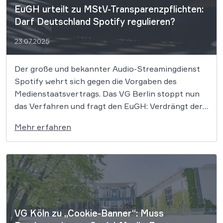
EuGH urteilt zu MStV-Transparenzpflichten:
Darf Deutschland Spotify regulieren?
23.07.2025
Der große und bekannter Audio-Streamingdienst
Spotify wehrt sich gegen die Vorgaben des
Medienstaatsvertrags. Das VG Berlin stoppt nun
das Verfahren und fragt den EuGH: Verdrängt der
Digital Services Act nationale Regeln? Und gelten
Mehr erfahren
deutsche Transparenzpflichten überhaupt für
Anbieter aus anderen EU-Staaten? Dies muss nun
der EuGH klären. Der von allen […]
VG Köln zu „Cookie-Banner“: Muss