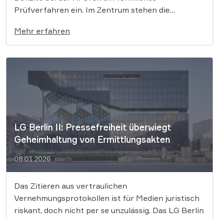
Prüfverfahren ein. Im Zentrum stehen die
unkontrollierte Generierung sexualisierter
Mehr erfahren
Deepfakes sowie eklatante Verstöße gegen den
DSA, die das Geschäftsmodell von Elon Musk nun
existenziell bedrohen könnten. Die Europäische […]
LG Berlin II: Pressefreiheit überwiegt
Geheimhaltung von Ermittlungsakten
08.01.2026
Das Zitieren aus vertraulichen
Vernehmungsprotokollen ist für Medien juristisch
riskant, doch nicht per se unzulässig. Das LG Berlin