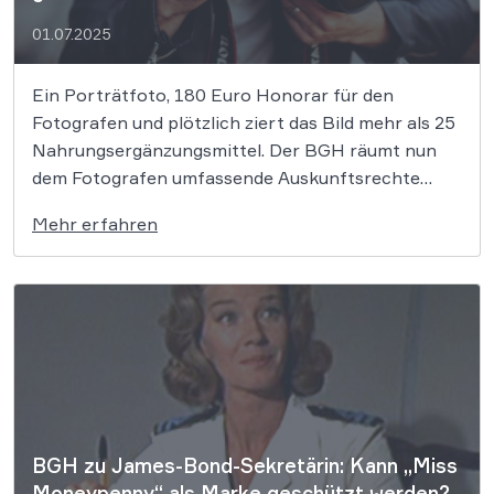
01.07.2025
Ein Porträtfoto, 180 Euro Honorar für den
Fotografen und plötzlich ziert das Bild mehr als 25
Nahrungsergänzungsmittel. Der BGH räumt nun
dem Fotografen umfassende Auskunftsrechte
gegen das Unternehmen ein. Warum das Urteil
Mehr erfahren
jeden Kreativen und jedes Marketing-Team
alarmieren sollte, lesen Sie hier. Der
Bundesgerichtshof (BGH) hat entschieden, dass
ein Berufsfotograf […]
BGH zu James-Bond-Sekretärin: Kann „Miss
Moneypenny“ als Marke geschützt werden?