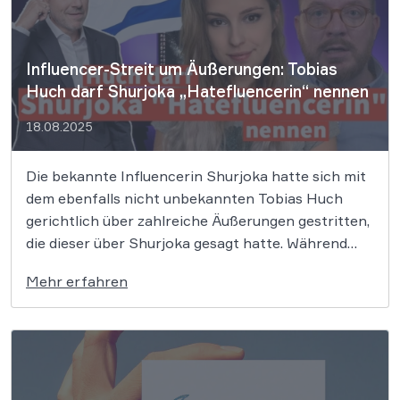
Influencer-Streit um Äußerungen: Tobias
Huch darf Shurjoka „Hatefluencerin“ nennen
18.08.2025
Die bekannte Influencerin Shurjoka hatte sich mit
dem ebenfalls nicht unbekannten Tobias Huch
gerichtlich über zahlreiche Äußerungen gestritten,
die dieser über Shurjoka gesagt hatte. Während
Huch nach Überzeugung des OLG Frankfurt nicht
Mehr erfahren
weiter „hetzt Tag ein Tag aus (…)“ äußern darf, darf
er Shurjoka dennoch weiterhin als
„Hatefluencerin“ bezeichnen. Äußerungen […]