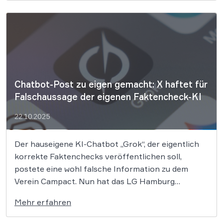
verfassungswidrig sein. Was bedeutet das konkret?
Das Bundesverwaltungsgericht (BVerwG) hat in
einem Grundsatzurteil entschieden, dass die […]
Chatbot-Post zu eigen gemacht: X haftet für
Falschaussage der eigenen Faktencheck-KI
22.10.2025
Der hauseigene KI-Chatbot „Grok“, der eigentlich
korrekte Faktenchecks veröffentlichen soll,
postete eine wohl falsche Information zu dem
Verein Campact. Nun hat das LG Hamburg
entschieden, dass X für diese Falschaussage selbst
Mehr erfahren
haften muss. Das Landgericht (LG) Hamburg hat es
dem sozialen Netzwerk X (betrieben von der X.AI