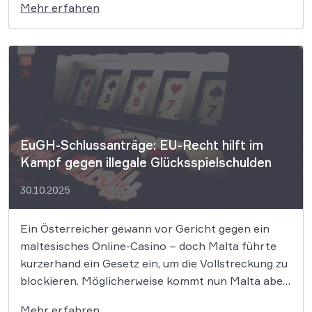
Mehr erfahren
Bundesgerichtshof (BGH) hat entschieden, dass
Telekommunikationsanbieter ihre Kunden nicht
dazu verpflichten dürfen, bei einer Sperrung ihrer
SIM-Karte […]
EuGH-Schlussanträge: EU-Recht hilft im
Kampf gegen illegale Glücksspielschulden
30.10.2025
Ein Österreicher gewann vor Gericht gegen ein
maltesisches Online-Casino – doch Malta führte
kurzerhand ein Gesetz ein, um die Vollstreckung zu
blockieren. Möglicherweise kommt nun Malta aber
der EuGH in die Quere: Der EU-Generalanwalt
Mehr erfahren