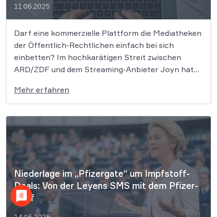
11.06.2025
Darf eine kommerzielle Plattform die Mediatheken
der Öffentlich-Rechtlichen einfach bei sich
einbetten? Im hochkarätigen Streit zwischen
ARD/ZDF und dem Streaming-Anbieter Joyn hat
das LG München I eine klare Entscheidung
Mehr erfahren
getroffen. Das Landgericht (LG) München I hat in
zwei aktuellen Urteilen entschieden, dass der
Streaming-Dienst Joyn die Inhalte der
Mediatheken von […]
Niederlage im „Pfizergate“ um Impfstoff-
Deals: Von der Leyens SMS mit dem Pfizer-
Chef
14.05.2025