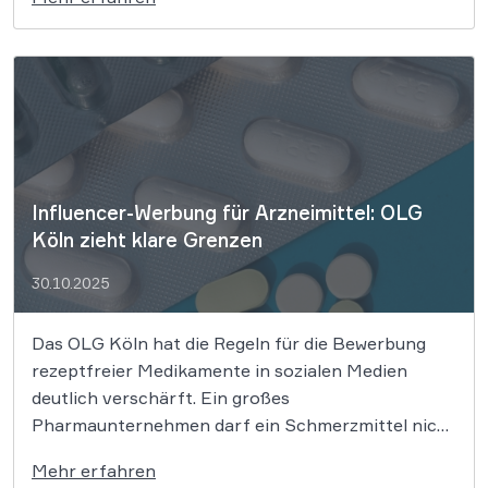
jedenfalls würde die Blockade aushebeln und
tausenden Spielern in Europa den Weg zur
Rückforderung ihrer Verluste […]
Influencer-Werbung für Arzneimittel: OLG
Köln zieht klare Grenzen
30.10.2025
Das OLG Köln hat die Regeln für die Bewerbung
rezeptfreier Medikamente in sozialen Medien
deutlich verschärft. Ein großes
Pharmaunternehmen darf ein Schmerzmittel nicht
länger in einem Instagram-Reel bewerben. Das
Mehr erfahren
Oberlandesgericht (OLG) Köln hat entschieden,