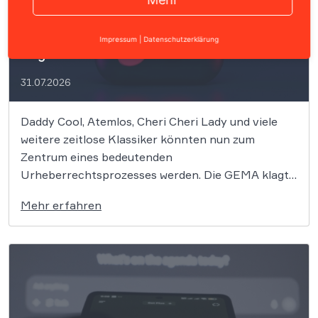
GEMA gegen Suno: LG München I fällt
Impressum
|
Datenschutzerklärung
wegweisendes Urteil
31.07.2026
Daddy Cool, Atemlos, Cheri Cheri Lady und viele
weitere zeitlose Klassiker könnten nun zum
Zentrum eines bedeutenden
Urheberrechtsprozesses werden. Die GEMA klagt
gegen das KI-Unternehmen Suno und will die
Mehr erfahren
Rechte ihrer Mitglieder verteidigen. Dem
Unternehmen hinter der populären KI-Musik-App
werden massive Urheberrechtsverletzungen
vorgeworfen. Die entscheidende Frage lautet:
Durfte Suno die […]