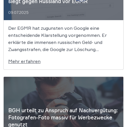
siegt gegen Russland vor EGMR
09.07.2025
Der EGMR hat zugunsten von Google eine
entscheidende Klarstellung vorgenommen. Er
erklärte die immensen russischen Geld- und
Zwangsstrafen, die Google zur Löschung
politischer Inhalte und zur Wiederherstellung des
Mehr erfahren
Senders Tsargrad-TV zwingen sollten, für eindeutig
rechtswidrig. Dieses Urteil unterstreicht, dass
solche unverhältnismäßigen Eingriffe in die
Meinungsfreiheit nicht haltbar sind und
verdeutlicht, […]
BGH urteilt zu Anspruch auf Nachvergütung:
Fotografen-Foto massiv für Werbezwecke
genutzt