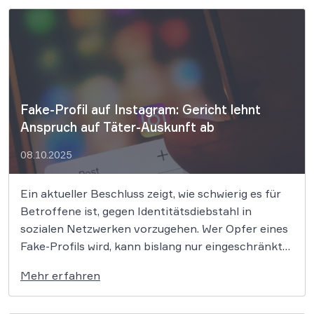
LLC) im Wege […]
Fake-Profil auf Instagram: Gericht lehnt
Anspruch auf Täter-Auskunft ab
08.10.2025
Ein aktueller Beschluss zeigt, wie schwierig es für
Betroffene ist, gegen Identitätsdiebstahl in
sozialen Netzwerken vorzugehen. Wer Opfer eines
Fake-Profils wird, kann bislang nur eingeschränkt
gegen unbekannte Täter vorgehen. Ob der
Mehr erfahren
Gesetzgeber hier nachbessert, bleibt offen. Das
Landgericht (LG) Koblenz hat entschieden, dass