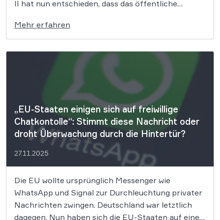
II hat nun entschieden, dass das öffentliche
Informationsinteresse im Fall Christina Block
Mehr erfahren
schwerer wiegt als die Vertraulichkeit
strafrechtlicher Ermittlungsakten. In einer für die
Pressefreiheit signifikanten Eilentscheidung hat
das Landgericht (LG) Berlin II […]
„EU-Staaten einigen sich auf freiwillige
Chatkontolle“: Stimmt diese Nachricht oder
droht Überwachung durch die Hintertür?
27.11.2025
Die EU wollte ursprünglich Messenger wie
WhatsApp und Signal zur Durchleuchtung privater
Nachrichten zwingen. Deutschland war letztlich
dagegen. Nun haben sich die EU-Staaten auf einen