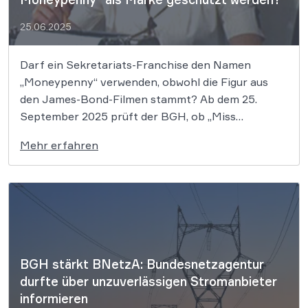
25.06.2025
Darf ein Sekretariats-Franchise den Namen
„Moneypenny“ verwenden, obwohl die Figur aus
den James-Bond-Filmen stammt? Ab dem 25.
September 2025 prüft der BGH, ob „Miss
Moneypenny“ eigenen Werktitelschutz genießt. Ab
Mehr erfahren
dem 25. September 2025 verhandelt der
Bundesgerichtshof (BGH) darüber, ob die Filmfigur
„Miss Moneypenny“ aus der James Bond Reihe
einen eigenen […]
BGH stärkt BNetzA: Bundesnetzagentur
durfte über unzuverlässigen Stromanbieter
informieren