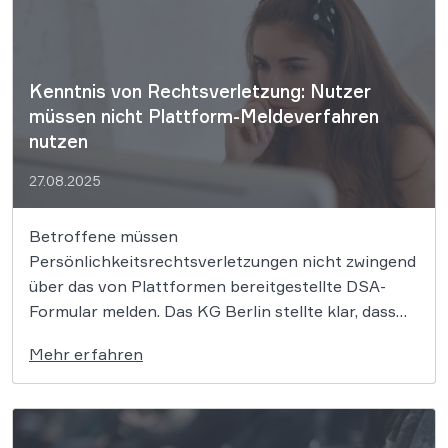
Kenntnis von Rechtsverletzung: Nutzer
müssen nicht Plattform-Meldeverfahren
nutzen
27.08.2025
Betroffene müssen
Persönlichkeitsrechtsverletzungen nicht zwingend
über das von Plattformen bereitgestellte DSA-
Formular melden. Das KG Berlin stellte klar, dass
auch andere Mitteilungen die erforderliche
Mehr erfahren
Kenntnis verschaffen können, solange sie präzise
und nachvollziehbar sind. Das Kammergericht (KG)
Berlin hat entschieden, dass Betroffene von
Persönlichkeitsrechtsverletzungen ihre Hinweise