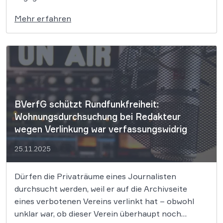
Ratsentwurf geeinigt, der angeblich auf
Mehr erfahren
Freiwilligkeit statt auf staatliche Verpflichtungen
setzt. Doch Experten warnen: Der neue Entwurf
könnte schlimmere Auswirkungen haben als der
alte. Offiziell […]
BVerfG schützt Rundfunkfreiheit:
Wohnungsdurchsuchung bei Redakteur
wegen Verlinkung war verfassungswidrig
25.11.2025
Dürfen die Privaträume eines Journalisten
durchsucht werden, weil er auf die Archivseite
eines verbotenen Vereins verlinkt hat – obwohl
unklar war, ob dieser Verein überhaupt noch