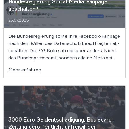
Bundesregierung Social-Media-Fanpage
abschalten?
23.07.2025
Die Bun­des­re­gie­rung sollte ihre Face­book-Fan­page
nach dem Wil­len des Da­ten­schutz­be­auf­trag­ten ab­
schal­ten. Das VG Köln sah das aber an­ders. Nicht
das Bundespresseamt, sondern alleine Meta sei
dafür verantwortlich, die Einwilligung der Besucher
Mehr erfahren
der Fanpage für die Platzierung von „Cookies“
einzuholen. Das Presse- und Informationsamt der
Bundesregierung darf seine „Facebook-Fanpage“
weiterbetreiben. Dies hat […]
3000 Euro Geldentschädigung: Boulevard-
Zeitung veröffentlicht unfreiwilligen