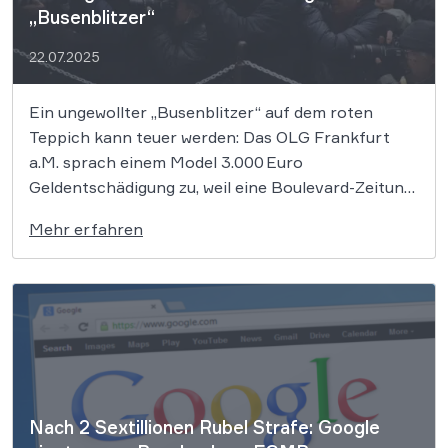
„Busenblitzer“
22.07.2025
Ein ungewollter „Busenblitzer“ auf dem roten
Teppich kann teuer werden: Das OLG Frankfurt
a.M. sprach einem Model 3.000 Euro
Geldentschädigung zu, weil eine Boulevard-Zeitung
das Foto trotz fehlender Einwilligung
Mehr erfahren
veröffentlichte. Die Richter stellten klar: Über das
Zeigen intimer Körperbereiche entscheidet allein
die betroffene Person – auch im grellen
Rampenlicht. Wird ein […]
Nach 2 Sextillionen Rubel Strafe: Google