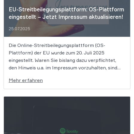
EU-Streitbeilegungsplattform: OS-Plattform
eingestellt – Jetzt Impressum aktualisieren!
25.07.2025
Die Online-Streitbeilegungsplattform (OS-
Plattform) der EU wurde zum 20. Juli 2025
eingestellt. Waren Sie bislang dazu verpflichtet,
den Hinweis u.a. im Impressum vorzuhalten, sind
Sie nun verpflichtet, diesen wieder zu entfernen.
Mehr erfahren
Wer dies nicht tut, dem drohen Abmahnungen. Die
Online-Streitbeilegungsplattform (OS-Plattform)
der Europäischen Union, die einst Verbrauchern
und Unternehmen bei der […]