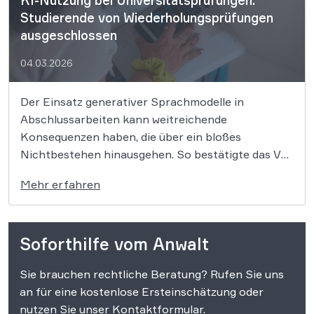
KI-Nutzung bei Universitätsprüfungen:
Studierende von Wiederholungsprüfungen
ausgeschlossen
04.03.2026
Der Einsatz generativer Sprachmodelle in
Abschlussarbeiten kann weitreichende
Konsequenzen haben, die über ein bloßes
Nichtbestehen hinausgehen. So bestätigte das VG
Kassel am 25.02.2026 den Ausschluss zweier
Mehr erfahren
Studierender, nachdem der Einsatz künstlicher
Intelligenz in ihren Prüfungsleistungen festgestellt
worden war (Az. 7 K 2134/24.KS und 7 K
Soforthilfe vom Anwalt
2515/25.KS). In einer richtungsweisenden
Entscheidung […]
Sie brauchen rechtliche Beratung? Rufen Sie uns
an für eine kostenlose Ersteinschätzung oder
nutzen Sie unser Kontaktformular.